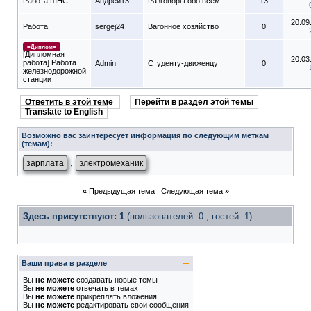
Работа ШНС
Андрей13
Разговоры обо всем
13
20.09
Работа
sergej24
Вагонное хозяйство
0
=Диплом=
[Дипломная
20.03
работа] Работа
Admin
Студенту-движeнцу
0
железнодорожной
станции
Ответить в этой теме
Перейти в раздел этой темы
Translate to English
Возможно вас заинтересует информация по следующим меткам
(темам):
,
зарплата
электромеханик
«
Предыдущая тема
|
Следующая тема
»
Здесь присутствуют: 1
(пользователей: 0 , гостей: 1)
Ваши права в разделе
Вы
не можете
создавать новые темы
Вы
не можете
отвечать в темах
Вы
не можете
прикреплять вложения
Вы
не можете
редактировать свои сообщения