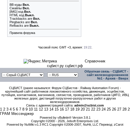
BB коды
Вкл.
Смайлы
Вкл.
[IMG]
код
Вкл.
HTML код
Выкл.
Trackbacks
are
Вкл.
Pingbacks
are
Вкл.
Refbacks
are
Выкл.
Правила форума
Часовой пояс GMT +3, время:
19:22
.
Справочник
сцбист.ру сцбист.рф
Обратная связь
-
СЦБИСТ -
сайт железнодорожников
№1
-
Архив
-
Вверх
СЦБИСТ (ранее назывался: Форум СЦБистов - Railway Automation Forum) -
крупнейший сайт работников локомотивного хозяйства, движенцев, эсцебистов,
путейцев, контактников, вагонников, связистов, проводников, работников ЦФТО, ИВЦ
железных дорог, дистанций погрузочно-разгрузочных работ и других
железнодорожников.
Связь с администрацией сайта:
admin@scbist.com
1
2
3
4
5
6
7
8
9
10
11
12
13
14
15
16
17
18
19
20
21
22
23
24
25
26
27
28
2
ГРАМ Мессенджер
Powered by vBulletin® Version 3.8.1
Copyright ©2000 - 2026, Jelsoft Enterprises Ltd.
Powered by NuWiki v1.3 RC1 Copyright ©2006-2007, NuHit, LLC Перевод: zCarot