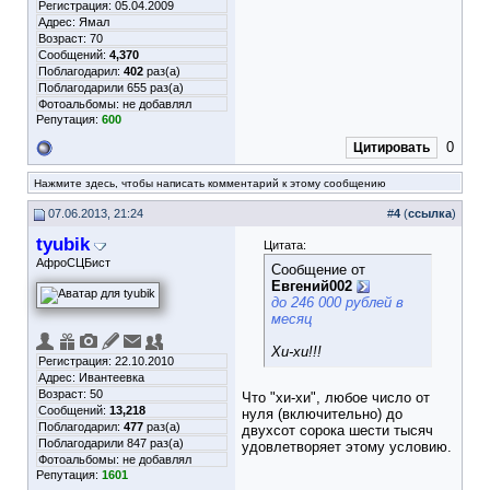
Регистрация: 05.04.2009
Адрес: Ямал
Возраст: 70
Сообщений:
4,370
Поблагодарил:
402
раз(а)
Поблагодарили 655 раз(а)
Фотоальбомы:
не добавлял
Репутация:
600
0
Цитировать
Нажмите здесь, чтобы написать комментарий к этому сообщению
07.06.2013, 21:24
#
4
(
ссылка
)
tyubik
Цитата:
АфроСЦБист
Сообщение от
Евгений002
до 246 000 рублей в
месяц
Хи-хи!!!
Регистрация: 22.10.2010
Адрес: Ивантеевка
Возраст: 50
Что "хи-хи", любое число от
Сообщений:
13,218
нуля (включительно) до
Поблагодарил:
477
раз(а)
двухсот сорока шести тысяч
Поблагодарили 847 раз(а)
удовлетворяет этому условию.
Фотоальбомы:
не добавлял
Репутация:
1601