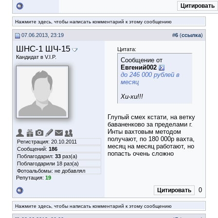
Цитировать
Нажмите здесь, чтобы написать комментарий к этому сообщению
07.06.2013, 23:19
#
6
(
ссылка
)
ШНС-1 ШЧ-15
Цитата:
Кандидат в V.I.P.
Сообщение от
Евгений002
до 246 000 рублей в
месяц
Хи-хи!!!
Глупый смех кстати, на ветку
баваненково за пределами г.
Инты вахтовым методом
получают, по 180 000р вахта,
Регистрация: 20.10.2011
месяц на месяц работают, но
Сообщений:
186
попасть очень сложно
Поблагодарил:
33
раз(а)
Поблагодарили 18 раз(а)
Фотоальбомы:
не добавлял
Репутация:
19
0
Цитировать
Нажмите здесь, чтобы написать комментарий к этому сообщению