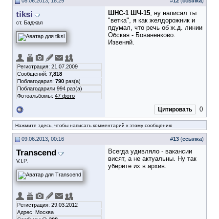
08.06.2013, 18:29
#
12
(
ссылка
)
tiksi
ШНС-1 ШЧ-15
, ну написал ты
"ветка", я как желдорожник и
ст. Баджал
пдумал, что речь об ж.д. линии
Обская - Бованенково.
Извеняй.
Регистрация: 21.07.2009
Сообщений:
7,818
Поблагодарил:
790
раз(а)
Поблагодарили 994 раз(а)
Фотоальбомы:
47 фото
0
Цитировать
Нажмите здесь, чтобы написать комментарий к этому сообщению
09.06.2013, 00:16
#
13
(
ссылка
)
Transcend
Всегда удивляло - вакансии
висят, а не актуальны. Ну так
V.I.P.
уберите их в архив.
Регистрация: 29.03.2012
Адрес: Москва