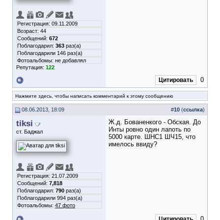
Регистрация: 09.11.2009
Возраст: 44
Сообщений:
672
Поблагодарил:
363
раз(а)
Поблагодарили 146 раз(а)
Фотоальбомы:
не добавлял
Репутация:
122
0
Цитировать
Нажмите здесь, чтобы написать комментарий к этому сообщению
08.06.2013, 18:09
#
10
(
ссылка
)
tiksi
Ж.д. Бованенкого - Обская. До
Инты ровно один лапоть по
ст. Баджал
5000 карте. ШНС1 ШЧ15, что
имелось ввиду?
Регистрация: 21.07.2009
Сообщений:
7,818
Поблагодарил:
790
раз(а)
Поблагодарили 994 раз(а)
Фотоальбомы:
47 фото
0
Цитировать