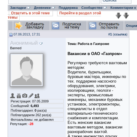
Ошибка
Закладки
Дневники
Поддержка
Сообщество
Комментарии к
Ответить в этой теме
Перейти в раздел этой
темы
Опции
07.06.2013, 17:31
#
1
(
ссылка
)
Анонимный
Тема:
Работа в Газпроме
Banned
Вакансии в ОАО «Газпром»
Регулярно требуются вахтовым
методом:
Водители, бурильщики,
буровые мастера, инженеры по
тех. поддержке насосного
оборудования, электрики,
изолировщики, геологи -
эксперты, промысловые
инженеры, механики буровых
Регистрация: 07.05.2009
установок, электромонтеры,
Сообщений:
6,493
специалисты в отдел
Поблагодарил:
0
раз(а)
материально-технического
Поблагодарили 262 раз(а)
снабжения и комплектации.
Фотоальбомы:
не добавлял
Есть женские вакансии
Репутация:
-28
вахтовым методом, вакансии
разнорабочих вахтой.
А также множество других