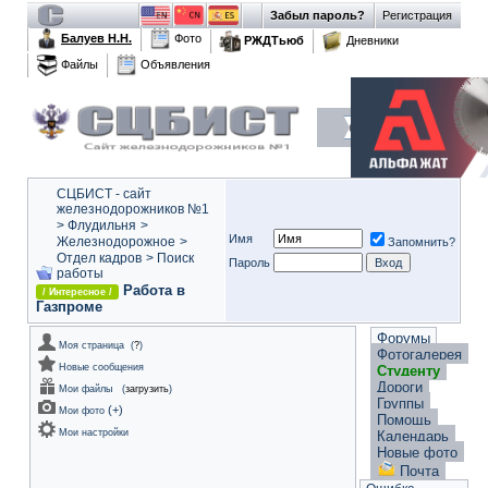
Забыл пароль?
Регистрация
Балуев Н.Н.
Фото
РЖДТьюб
Дневники
Файлы
Объявления
СЦБИСТ - сайт
железнодорожников №1
>
Флудильня
>
Имя
Железнодорожное
>
Запомнить?
Отдел кадров
>
Поиск
Пароль
работы
Работа в
/ Интересное /
Газпроме
Форумы
Моя страница
(
?
)
Фотогалерея
Новые сообщения
Студенту
Дороги
Мои файлы
(
загрузить
)
Группы
(
+
)
Мои фото
Помощь
Мои настройки
Календарь
Новые фото
Почта