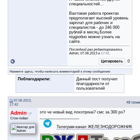
специальностей...
Вахтовая работа проектах
предполагает высокий уровень
зарплат для рабочих и
специалистов - до 246 000
рублей в месяц.Более
подробно можно узнать на
сайте.
Последний раз редактировалось
Admin; 07.06.2013 в
17:41
.
0
Цитировать
Нажмите здесь, чтобы написать комментарий к этому сообщению
Поблагодарили:
Данный пост получил
благодарности от
пользователей
07.06.2013,
#
2
(
ссы
17:42
Admin
это че новый вид лохотрона? смс за 300 рэ?
__________________
Crow indian
Телеграм-канал ЖЕЛЕЗНОДОРОЖНИК