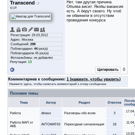
Transcend
Нет, там другая причина.
Объява висит. Якобы вакансия
V.I.P.
есть. А берут своего. Ну чтоб
не обвинили в отсутствии
проведения конкурса
Регистрация: 29.03.2012
Адрес: Москва
Сообщений:
298
Поблагодарил:
44
раз(а)
Поблагодарили 45 раз(а)
Фотоальбомы:
не добавлял
Репутация:
13
0
Цитировать
Комментариев к сообщению:
1 (нажмите, чтобы увидеть)
Нажмите здесь, чтобы написать комментарий к этому сообщению
Похожие темы
После
Тема
Автор
Раздел
Ответов
сообщ
17.04
Работа
dinaso
Разговоры обо всем
3
Работа МАП от
11.04
AVTOMAT63
Переездная сигнализация
18
АКБ
13.03