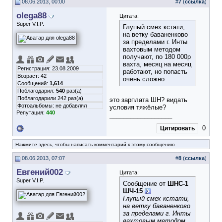
08.06.2013, 00:00
#
7
(
ссылка
)
olega88
Цитата:
Super V.I.P.
Глупый смех кстати,
на ветку баваненково
за пределами г. Инты
вахтовым методом
получают, по 180 000р
вахта, месяц на месяц
Регистрация: 23.08.2009
работают, но попасть
Возраст: 42
очень сложно
Сообщений:
1,614
Поблагодарил:
540
раз(а)
Поблагодарили 242 раз(а)
это зарплата ШН?
видать
Фотоальбомы:
не добавлял
условия тяжёлые?
Репутация:
440
__________________
0
Цитировать
Нажмите здесь, чтобы написать комментарий к этому сообщению
08.06.2013, 07:07
#
8
(
ссылка
)
Евгений002
Цитата:
Super V.I.P.
Сообщение от
ШНС-1
ШЧ-15
Глупый смех кстати,
на ветку баваненково
за пределами г. Инты
вахтовым методом