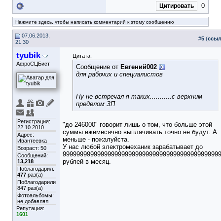
0
Цитировать
Нажмите здесь, чтобы написать комментарий к этому сообщению
07.06.2013,
#
5
(
ссыл
21:30
tyubik
Цитата:
АфроСЦБист
Сообщение от
Евгений002
для рабочих и специалистов
Ну не встречал я таких...........с верхним
пределом ЗП
Регистрация:
"до 246000" говорит лишь о том, что больше этой
22.10.2010
суммы ежемесячно выплачивать точно не будут. А
Адрес:
меньше - пожалуйста.
Ивантеевка
У нас любой электромеханик зарабатывает до
Возраст: 50
999999999999999999999999999999999999999999999
Сообщений:
рублей в месяц.
13,218
Поблагодарил:
477
раз(а)
Поблагодарили
847 раз(а)
Фотоальбомы:
не добавлял
Репутация:
1601