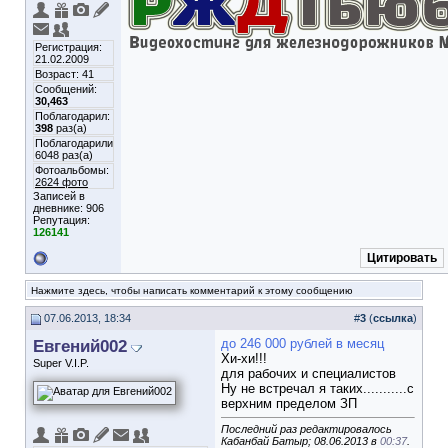
Регистрация:
21.02.2009
Возраст: 41
Сообщений:
30,463
Поблагодарил:
398
раз(а)
Поблагодарили
6048 раз(а)
Фотоальбомы:
2624 фото
Записей в
дневнике:
906
Репутация:
126141
Цитировать
Нажмите здесь, чтобы написать комментарий к этому сообщению
07.06.2013, 18:34
#
3
(
ссылка
)
Евгений002
до 246 000 рублей в месяц
Хи-хи!!!
Super V.I.P.
для рабочих и специалистов
Ну не встречал я таких...........с
верхним пределом ЗП
Последний раз редактировалось
Кабанбай Батыр; 08.06.2013 в
00:37
.