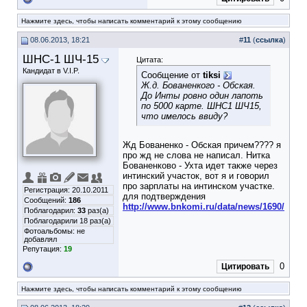
Нажмите здесь, чтобы написать комментарий к этому сообщению
08.06.2013, 18:21
#
11
(
ссылка
)
ШНС-1 ШЧ-15
Цитата:
Кандидат в V.I.P.
Сообщение от
tiksi
Ж.д. Бованенкого - Обская.
До Инты ровно один лапоть
по 5000 карте. ШНС1 ШЧ15,
что имелось ввиду?
Жд Бованенко - Обская причем???? я
про жд не слова не написал. Нитка
Бованенково - Ухта идет также через
интинский участок, вот я и говорил
про зарплаты на интинском участке.
Регистрация: 20.10.2011
для подтверждения
Сообщений:
186
http://www.bnkomi.ru/data/news/1690/
Поблагодарил:
33
раз(а)
Поблагодарили 18 раз(а)
Фотоальбомы:
не
добавлял
Репутация:
19
0
Цитировать
Нажмите здесь, чтобы написать комментарий к этому сообщению