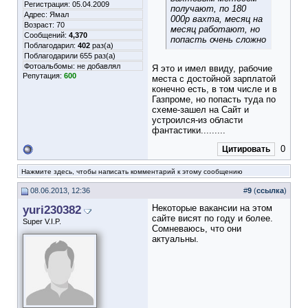
Регистрация: 05.04.2009
получают, по 180
Адрес: Ямал
000р вахта, месяц на
Возраст: 70
месяц работают, но
Сообщений:
4,370
попасть очень сложно
Поблагодарил:
402
раз(а)
Поблагодарили 655 раз(а)
Фотоальбомы:
не добавлял
Я это и имел ввиду, рабочие
Репутация:
600
места с достойной зарплатой
конечно есть, в том числе и в
Газпроме, но попасть туда по
схеме-зашел на Сайт и
устроился-из области
фантастики.........
0
Цитировать
Нажмите здесь, чтобы написать комментарий к этому сообщению
08.06.2013, 12:36
#
9
(
ссылка
)
yuri230382
Некоторые вакансии на этом
сайте висят по году и более.
Super V.I.P.
Сомневаюсь, что они
актуальны.