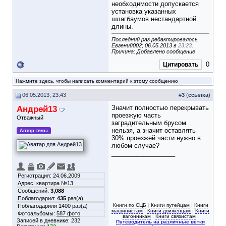
необходимости допускается
установка указанных
шлагбаумов нестандартной
длины.
Последний раз редактировалось
Евгений002; 06.05.2013 в
23:23
.
Причина: Добавлено сообщение
0
Цитировать
Нажмите здесь, чтобы написать комментарий к этому сообщению
06.05.2013, 23:43
#
3
(
ссылка
)
Андрей13
Значит полностью перекрывать
проезжую часть
Отважный
заградительным брусом
нельзя, а значит оставлять
Автор темы
30% проезжей части нужно в
любом случае?
__________________
Регистрация: 24.06.2009
Адрес: квартира №13
Сообщений:
3,088
Поблагодарил:
435
раз(а)
Книги по СЦБ
|
Книги путейцам
|
Книги
Поблагодарили 1400 раз(а)
машинистам
|
Книги движенцам
|
Книги
Фотоальбомы:
587 фото
вагонникам
|
Книги связистам
|
Записей в дневнике:
232
Путеводитель на различные ветки