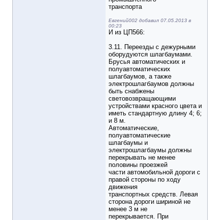
транспорта
Евгений002 добавил 07.05.2013 в
00:23
И из ЦП566:
3.11. Переезды с дежурными
оборудуются шлагбаумами.
Брусья автоматических и
полуавтоматических
шлагбаумов, а также
электрошлагбаумов должны
быть снабжены
световозвращающими
устройствами красного цвета и
иметь стандартную длину 4; 6;
и 8 м.
Автоматические,
полуавтоматические
шлагбаумы и
электрошлагбаумы должны
перекрывать не менее
половины проезжей
части автомобильной дороги с
правой стороны по ходу
движения
транспортных средств. Левая
сторона дороги шириной не
менее 3 м не
перекрывается. При