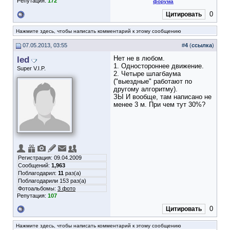
Репутация:
172
форума
0
Цитировать
Нажмите здесь, чтобы написать комментарий к этому сообщению
07.05.2013, 03:55
#
4
(
ссылка
)
led
Нет не в любом.
1. Одностороннее движение.
Super V.I.P.
2. Четыре шлагбаума
("выездные" работают по
другому алгоритму).
ЗЫ И вообще, там написано не
менее 3 м. При чем тут 30%?
Регистрация: 09.04.2009
Сообщений:
1,963
Поблагодарил:
11
раз(а)
Поблагодарили 153 раз(а)
Фотоальбомы:
3 фото
Репутация:
107
0
Цитировать
Нажмите здесь, чтобы написать комментарий к этому сообщению