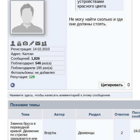
устройствами
красного цвета
Не могу найти сколько и где
они должны стоять.
Регистрация: 14.02.2010
Адрес: Калтан
Сообщений:
1,826
Поблагодарил:
546
раз(а)
Поблагодарили 185 раз(а)
Фотоальбомы:
не добавлял
Репутация:
129
0
Цитировать
Нажмите здесь, чтобы написать комментарий к этому сообщению
Похожие темы
Пос
Тема
Автор
Раздел
Ответов
соо
Замена бруса в
переводной
кривой. Движение
24.
Brejcha
Движенцы
2
по стрелке
закрывается или