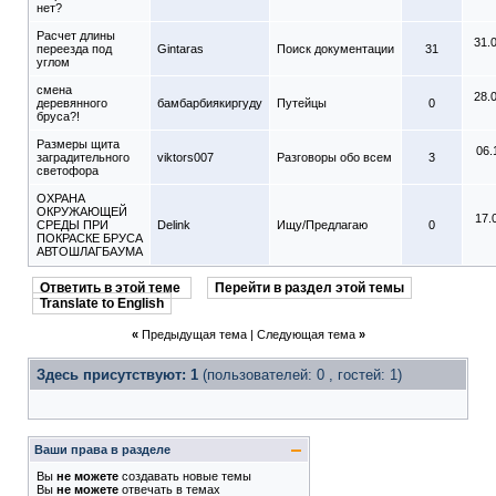
нет?
Расчет длины
31.
переезда под
Gintaras
Поиск документации
31
углом
смена
28.
деревянного
бамбарбиякиргуду
Путейцы
0
бруса?!
Размеры щита
06.
заградительного
viktors007
Разговоры обо всем
3
светофора
ОХРАНА
ОКРУЖАЮЩЕЙ
17.
СРЕДЫ ПРИ
Delink
Ищу/Предлагаю
0
ПОКРАСКЕ БРУСА
АВТОШЛАГБАУМА
Ответить в этой теме
Перейти в раздел этой темы
Translate to English
«
Предыдущая тема
|
Следующая тема
»
Здесь присутствуют: 1
(пользователей: 0 , гостей: 1)
Ваши права в разделе
Вы
не можете
создавать новые темы
Вы
не можете
отвечать в темах