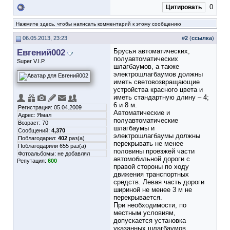
0
Цитировать
Нажмите здесь, чтобы написать комментарий к этому сообщению
06.05.2013, 23:23
#
2
(
ссылка
)
Евгений002
Брусья автоматических,
полуавтоматических
Super V.I.P.
шлагбаумов, а также
электрошлагбаумов должны
иметь световозвращающие
устройства красного цвета и
иметь стандартную длину – 4;
6 и 8 м.
Регистрация: 05.04.2009
Автоматические и
Адрес: Ямал
полуавтоматические
Возраст: 70
шлагбаумы и
Сообщений:
4,370
электрошлагбаумы должны
Поблагодарил:
402
раз(а)
перекрывать не менее
Поблагодарили 655 раз(а)
половины проезжей части
Фотоальбомы:
не добавлял
автомобильной дороги с
Репутация:
600
правой стороны по ходу
движения транспортных
средств. Левая часть дороги
шириной не менее 3 м не
перекрывается.
При необходимости, по
местным условиям,
допускается установка
указанных шлагбаумов