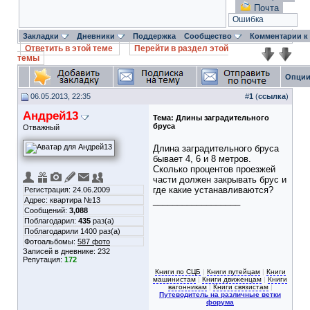
Почта
Ошибка
Закладки
Дневники
Поддержка
Сообщество
Комментарии к
Ответить в этой теме
Перейти в раздел этой
темы
Опции
06.05.2013, 22:35
#
1
(
ссылка
)
Андрей13
Тема:
Длины заградительного
бруса
Отважный
Длина заградительного бруса
бывает 4, 6 и 8 метров.
Сколько процентов проезжей
части должен закрывать брус и
где какие устанавливаются?
Регистрация: 24.06.2009
__________________
Адрес: квартира №13
Сообщений:
3,088
Поблагодарил:
435
раз(а)
Поблагодарили 1400 раз(а)
Фотоальбомы:
587 фото
Записей в дневнике:
232
Репутация:
172
Книги по СЦБ
|
Книги путейцам
|
Книги
машинистам
|
Книги движенцам
|
Книги
вагонникам
|
Книги связистам
|
Путеводитель на различные ветки
форума