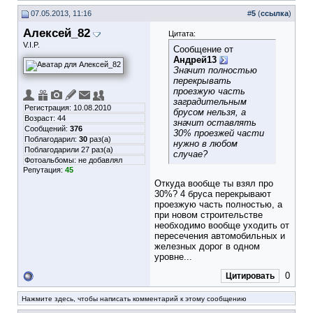
07.05.2013, 11:16
#
5
(
ссылка
)
Алексей_82
Цитата:
V.I.P.
Сообщение от
Андрей13
Значит полностью
перекрывать
проезжую часть
заградительным
Регистрация: 10.08.2010
брусом нельзя, а
Возраст: 44
значит оставлять
Сообщений:
376
30% проезжей части
Поблагодарил:
30
раз(а)
нужно в любом
Поблагодарили 27 раз(а)
случае?
Фотоальбомы:
не добавлял
Репутация:
45
Откуда вообще ты взял про
30%? 4 бруса перекрывают
проезжую часть полностью, а
при новом строительстве
необходимо вообще уходить от
пересечения автомобильных и
железных дорог в одном
уровне...
0
Цитировать
Нажмите здесь, чтобы написать комментарий к этому сообщению