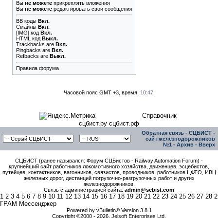
Вы
не можете
прикреплять вложения
Вы
не можете
редактировать свои сообщения
BB коды
Вкл.
Смайлы
Вкл.
[IMG]
код
Вкл.
HTML код
Выкл.
Trackbacks
are
Вкл.
Pingbacks
are
Вкл.
Refbacks
are
Выкл.
Правила форума
Часовой пояс GMT +3, время:
10:47
.
Справочник
сцбист.ру сцбист.рф
Обратная связь
-
СЦБИСТ -
сайт железнодорожников
№1
-
Архив
-
Вверх
СЦБИСТ (ранее назывался: Форум СЦБистов - Railway Automation Forum) -
крупнейший сайт работников локомотивного хозяйства, движенцев, эсцебистов,
путейцев, контактников, вагонников, связистов, проводников, работников ЦФТО, ИВЦ
железных дорог, дистанций погрузочно-разгрузочных работ и других
железнодорожников.
Связь с администрацией сайта:
admin@scbist.com
1
2
3
4
5
6
7
8
9
10
11
12
13
14
15
16
17
18
19
20
21
22
23
24
25
26
27
28
2
ГРАМ Мессенджер
Powered by vBulletin® Version 3.8.1
Copyright ©2000 - 2026, Jelsoft Enterprises Ltd.