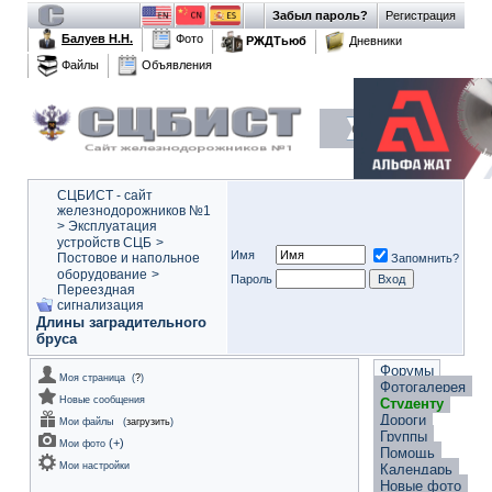
Забыл пароль?
Регистрация
Балуев Н.Н.
Фото
РЖДТьюб
Дневники
Файлы
Объявления
СЦБИСТ - сайт
железнодорожников №1
>
Эксплуатация
устройств СЦБ
>
Имя
Постовое и напольное
Запомнить?
оборудование
>
Пароль
Переездная
сигнализация
Длины заградительного
бруса
Форумы
Моя страница
(
?
)
Фотогалерея
Новые сообщения
Студенту
Дороги
Мои файлы
(
загрузить
)
Группы
(
+
)
Мои фото
Помощь
Мои настройки
Календарь
Новые фото