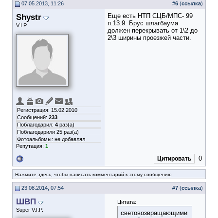
07.05.2013, 11:26
#
6
(
ссылка
)
Shystr
Еще есть НТП СЦБ/МПС- 99
п.13.9. Брус шлагбаума
V.I.P.
должен перекрывать от 1\2 до
2\3 ширины проезжей части.
Регистрация: 15.02.2010
Сообщений:
233
Поблагодарил:
4
раз(а)
Поблагодарили 25 раз(а)
Фотоальбомы:
не добавлял
Репутация:
1
0
Цитировать
Нажмите здесь, чтобы написать комментарий к этому сообщению
23.08.2014, 07:54
#
7
(
ссылка
)
ШВП
Цитата:
Super V.I.P.
световозвращающими