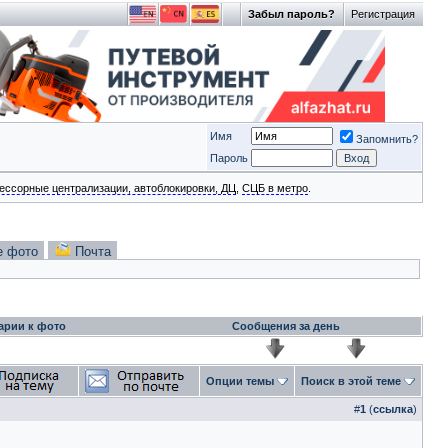
Забыл пароль?
Регистрация
Имя
Запомнить?
Пароль
ессорные централизации, автоблокировки, ДЦ
,
СЦБ в метро
.
е фото
Почта
арии к фото
Сообщения за день
Опции темы
Поиск в этой теме
#
1
(
ссылка
)