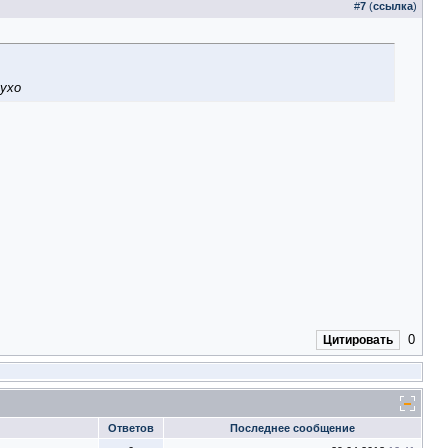
#
7
(
ссылка
)
лухо
0
Цитировать
Ответов
Последнее сообщение