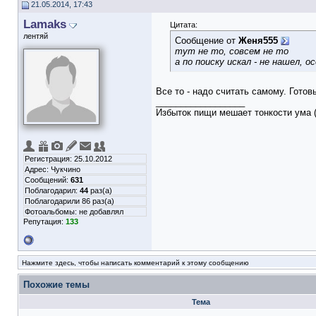
21.05.2014, 17:43
Lamaks
Цитата:
лентяй
Сообщение от
Женя555
тут не то, совсем не то
а по поиску искал - не нашел, о
Все то - надо считать самому. Готов
__________________
Избыток пищи мешает тонкости ума (
Регистрация: 25.10.2012
Адрес: Чукчино
Сообщений:
631
Поблагодарил:
44
раз(а)
Поблагодарили 86 раз(а)
Фотоальбомы:
не добавлял
Репутация:
133
Нажмите здесь, чтобы написать комментарий к этому сообщению
Похожие темы
Тема