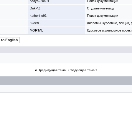
nadya220491
Поиск документации
DukPiZ
Студенту-путeйцу
katherine91
Поиск документации
Кисель
Дипломы, курсовые, лекции,
MORTAL
Курсовое и дипломное проек
 to English
«
Предыдущая тема
|
Следующая тема
»