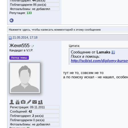
Поблагодарил:
44
раз(а)
Поблагодарили 86 раз(а)
Фотоальбомы:
не добавлял
Репутация:
133
Нажмите здесь, чтобы написать комментарий к этому сообщению
21.05.2014, 17:18
Женя555
Цитата:
Кандидат в V.I.P.
Сообщение от
Lamaks
Поиск в помощь:
Автор темы
http://scbist.com/diplomy-kursov
тут не то, совсем не то
а по поиску искал - не нашел, особен
Регистрация: 09.11.2011
Сообщений:
42
Поблагодарил:
2
раз(а)
Поблагодарили 0 раз(а)
Фотоальбомы:
не добавлял