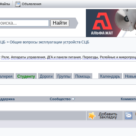
Файлы
Объявления
СЦБ
>
Общие вопросы эксплуатации устройств СЦБ
:
Реле
,
Аппараты управления
,
ДГА и панели питания
,
Переезды
,
Релейные и микропроц
алерея
Студенту
Дороги
Группы
Помощь
Календарь
Новы
ддержка
Сообщество
Коммент