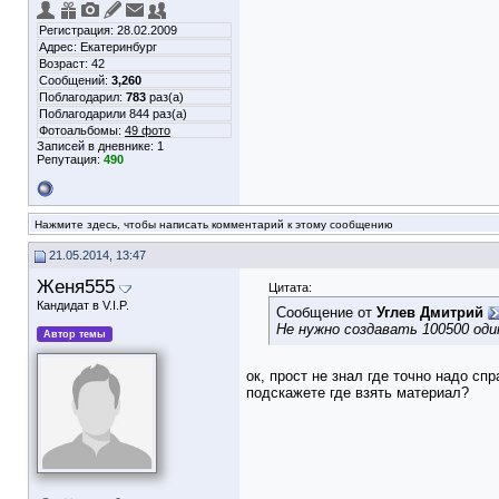
Регистрация: 28.02.2009
Адрес: Екатеринбург
Возраст: 42
Сообщений:
3,260
Поблагодарил:
783
раз(а)
Поблагодарили 844 раз(а)
Фотоальбомы:
49 фото
Записей в дневнике:
1
Репутация:
490
Нажмите здесь, чтобы написать комментарий к этому сообщению
21.05.2014, 13:47
Женя555
Цитата:
Кандидат в V.I.P.
Сообщение от
Углев Дмитрий
Не нужно создавать 100500 од
Автор темы
ок, прост не знал где точно надо сп
подскажете где взять материал?