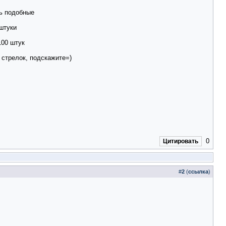
ть подобные
штуки
100 штук
 стрелок, подскажите=)
0
Цитировать
#
2
(
ссылка
)