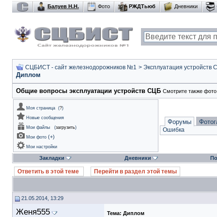
Балуев Н.Н.
Фото
РЖДТьюб
Дневники
СЦБИСТ - сайт железнодорожников №1
>
Эксплуатация устройств 
Диплом
Общие вопросы эксплуатации устройств СЦБ
Смотрите также фото
Моя страница
(
?
)
Новые сообщения
Форумы
Фотог
Мои файлы
(
загрузить
)
Ошибка
(
+
)
Мои фото
Мои настройки
Закладки
Дневники
По
Ответить в этой теме
Перейти в раздел этой темы
21.05.2014, 13:29
Женя555
Тема:
Диплом