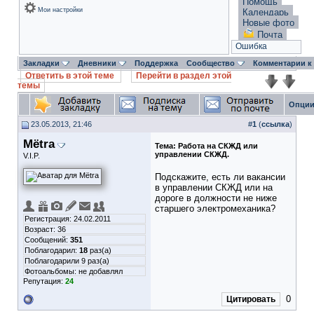
Помощь
Мои настройки
Календарь
Новые фото
Почта
Ошибка
Закладки
Дневники
Поддержка
Сообщество
Комментарии к
Ответить в этой теме
Перейти в раздел этой
темы
Опции
23.05.2013, 21:46
#
1
(
ссылка
)
Mёtra
Тема:
Работа на СКЖД или
управлении СКЖД.
V.I.P.
Подскажите, есть ли вакансии
в управлении СКЖД или на
дороге в должности не ниже
старшего электромеханика?
Регистрация: 24.02.2011
Возраст: 36
Сообщений:
351
Поблагодарил:
18
раз(а)
Поблагодарили 9 раз(а)
Фотоальбомы:
не добавлял
Репутация:
24
0
Цитировать