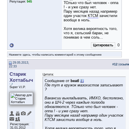
Репутация:
945
ТОлько что был человек - оппа
! - и уже сразу нет.
Пару месяцев назад например
один участок
КТСМ
зачистили
вообще в ноль.
Хотя велика вероятность того,
что я, сельский баран, не
понимаю в чем соль...
0
Цитировать
Нажмите здесь, чтобы написать комментарий к этому сообщению
29.05.2013,
#
12
(
ссыл
22:33
Старик
Цитата:
Хоттабыч
Сообщение от
beatl
Где тут в кружок мазохистов записывают
Super V.I.P.
?
Вакансии выкладывать, ИМХО, бесполезно,
они в ШЧ-2 через каждые полгода
обновляются. ТОлько что был человек -
оппа ! - и уже сразу нет.
Пару месяцев назад например один участок
КТСМ зачистили вообще в ноль.
Регистрация:
31.01.2012
Хотя велика вероятность того, что я,