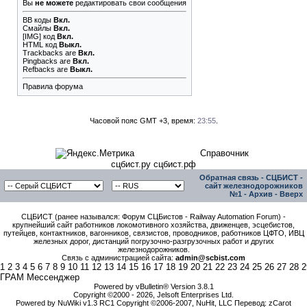
Вы
не можете
редактировать свои сообщения
BB коды
Вкл.
Смайлы
Вкл.
[IMG]
код
Вкл.
HTML код
Выкл.
Trackbacks
are
Вкл.
Pingbacks
are
Вкл.
Refbacks
are
Выкл.
Правила форума
Часовой пояс GMT +3, время:
23:55
.
Справочник
сцбист.ру сцбист.рф
Обратная связь
-
СЦБИСТ -
сайт железнодорожников
№1
-
Архив
-
Вверх
СЦБИСТ (ранее назывался: Форум СЦБистов - Railway Automation Forum) -
крупнейший сайт работников локомотивного хозяйства, движенцев, эсцебистов,
путейцев, контактников, вагонников, связистов, проводников, работников ЦФТО, ИВЦ
железных дорог, дистанций погрузочно-разгрузочных работ и других
железнодорожников.
Связь с администрацией сайта:
admin@scbist.com
1
2
3
4
5
6
7
8
9
10
11
12
13
14
15
16
17
18
19
20
21
22
23
24
25
26
27
28
2
ГРАМ Мессенджер
Powered by vBulletin® Version 3.8.1
Copyright ©2000 - 2026, Jelsoft Enterprises Ltd.
Powered by NuWiki v1.3 RC1 Copyright ©2006-2007, NuHit, LLC Перевод: zCarot