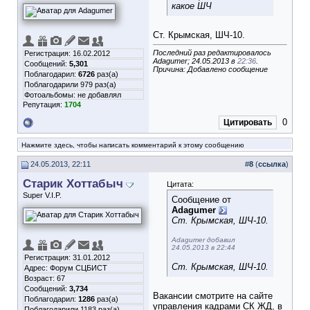
какое ШЧ
Ст. Крымская, ШЧ-10.
Последний раз редактировалось
Регистрация: 16.02.2012
Adagumer; 24.05.2013 в
22:36
.
Сообщений:
5,301
Причина: Добавлено сообщение
Поблагодарил:
6726
раз(а)
Поблагодарили 979 раз(а)
Фотоальбомы:
не добавлял
Репутация:
1704
0
Цитировать
Нажмите здесь, чтобы написать комментарий к этому сообщению
24.05.2013, 22:11
#
8
(
ссылка
)
Старик Хоттабыч
Цитата:
Super V.I.P.
Сообщение от
Adagumer
Ст. Крымская, ШЧ-10.
Adagumer добавил
24.05.2013 в 22:44
Регистрация: 31.01.2012
Ст. Крымская, ШЧ-10.
Адрес: Форум СЦБИСТ
Возраст: 67
Сообщений:
3,734
Вакансии смотрите на сайте
Поблагодарил:
1286
раз(а)
управления кадрами СК ЖД, в
Поблагодарили 1183 раз(а)