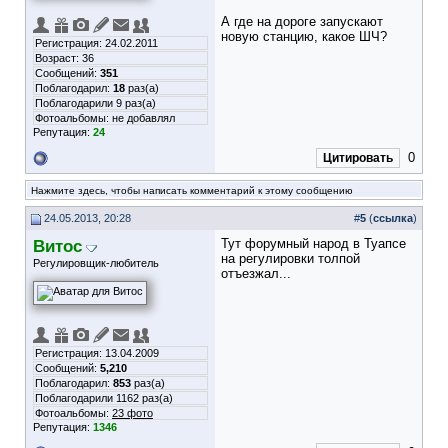
А где на дороге запускают
новую станцию, какое ШЧ?
Регистрация: 24.02.2011
Возраст: 36
Сообщений:
351
Поблагодарил:
18
раз(а)
Поблагодарили 9 раз(а)
Фотоальбомы:
не добавлял
Репутация:
24
0
Цитировать
Нажмите здесь, чтобы написать комментарий к этому сообщению
24.05.2013, 20:28
#
5
(
ссылка
)
Витос
Тут форумный народ в Туапсе
на регулировки толпой
Регулировщик-любитель
отъезжал...
Регистрация: 13.04.2009
Сообщений:
5,210
Поблагодарил:
853
раз(а)
Поблагодарили 1162 раз(а)
Фотоальбомы:
23 фото
Репутация:
1346