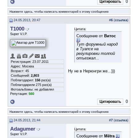
0
Цитировать
Нажмите здесь, чтобы написать комментарий к этому сообщению
24.05.2013, 20:47
#
6
(
ссылка
)
T1000
Цитата:
Super V.I.P.
Сообщение от
Витос
Тут форумный народ
в Туапсе на
регулировки толпой
отъезжал...
Регистрация: 23.07.2011
Адрес: Москва
Ну не в Нерюнгри же...)))
Возраст: 45
Сообщений:
2,803
Поблагодарил:
156
раз(а)
Поблагодарили 275 раз(а)
Фотоальбомы:
не добавлял
Репутация:
560
0
Цитировать
Нажмите здесь, чтобы написать комментарий к этому сообщению
24.05.2013, 21:44
#
7
(
ссылка
)
Adagumer
Цитата:
Super V.I.P.
Сообщение от
Mёtra