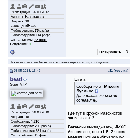
Регистрация: 26.09.2012
Адрес: г. Называевск
Возраст: 39
Сообщений:
660
Поблагодарил:
75
раз(а)
Поблагодарили 114 раз(а)
Фотоальбомы:
23 фото
Репутация:
60
0
Цитировать
Нажмите здесь, чтобы написать комментарий к этому сообщению
25.05.2013, 13:42
#
11
(
ссылка
)
beatl
Цитата:
Super V.I.P.
Сообщение от
Михаил
Лупинос
Да а вакансию можно
оставить)
Регистрация: 26.09.2010
Где тут в кружок мазохистов
Возраст: 46
записывают ?
Сообщений:
4,310
Поблагодарил:
200
раз(а)
Вакансии выкладывать, ИМХО,
Поблагодарили 681 раз(а)
бесполезно, они в ШЧ-2 через
Фотоальбомы:
13 фото
каждые полгода обновляются.