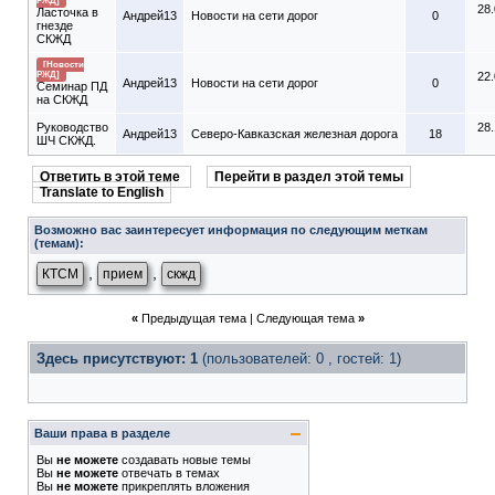
РЖД]
28
Ласточка в
Андрей13
Новости на сети дорог
0
гнезде
СКЖД
[Новости
РЖД]
22
Андрей13
Новости на сети дорог
0
Семинар ПД
на СКЖД
Руководство
28
Андрей13
Северо-Кавказская железная дорога
18
ШЧ СКЖД.
Ответить в этой теме
Перейти в раздел этой темы
Translate to English
Возможно вас заинтересует информация по следующим меткам
(темам):
,
,
КТСМ
прием
скжд
«
Предыдущая тема
|
Следующая тема
»
Здесь присутствуют: 1
(пользователей: 0 , гостей: 1)
Ваши права в разделе
Вы
не можете
создавать новые темы
Вы
не можете
отвечать в темах
Вы
не можете
прикреплять вложения