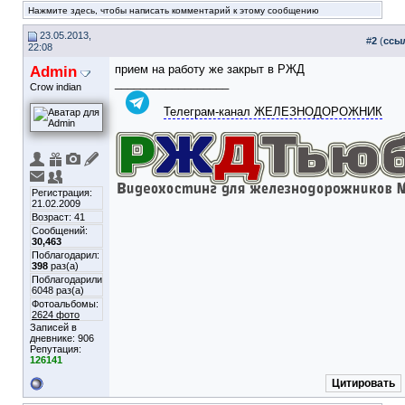
Нажмите здесь, чтобы написать комментарий к этому сообщению
23.05.2013,
#
2
(
ссы
22:08
Admin
прием на работу же закрыт в РЖД
__________________
Crow indian
Телеграм-канал ЖЕЛЕЗНОДОРОЖНИК
Регистрация:
21.02.2009
Возраст: 41
Сообщений:
30,463
Поблагодарил:
398
раз(а)
Поблагодарили
6048 раз(а)
Фотоальбомы:
2624 фото
Записей в
дневнике:
906
Репутация:
126141
Цитировать