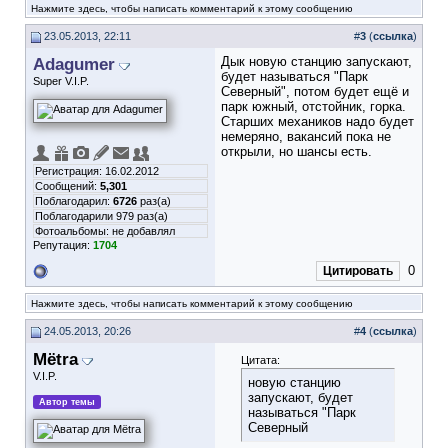
Нажмите здесь, чтобы написать комментарий к этому сообщению
23.05.2013, 22:11
#
3
(
ссылка
)
Adagumer
Дык новую станцию запускают,
будет называться "Парк
Super V.I.P.
Северный", потом будет ещё и
парк южный, отстойник, горка.
Старших механиков надо будет
немеряно, вакансий пока не
открыли, но шансы есть.
Регистрация: 16.02.2012
Сообщений:
5,301
Поблагодарил:
6726
раз(а)
Поблагодарили 979 раз(а)
Фотоальбомы:
не добавлял
Репутация:
1704
0
Цитировать
Нажмите здесь, чтобы написать комментарий к этому сообщению
24.05.2013, 20:26
#
4
(
ссылка
)
Mёtra
Цитата:
V.I.P.
новую станцию
запускают, будет
Автор темы
называться "Парк
Северный