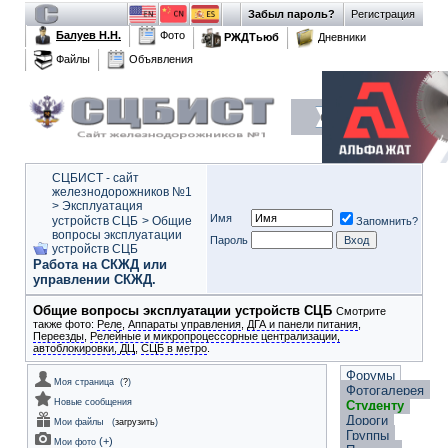
Забыл пароль?
Регистрация
Балуев Н.Н.
Фото
РЖДТьюб
Дневники
Файлы
Объявления
СЦБИСТ - сайт
железнодорожников №1
>
Эксплуатация
Имя
устройств СЦБ
>
Общие
Запомнить?
вопросы эксплуатации
Пароль
устройств СЦБ
Работа на СКЖД или
управлении СКЖД.
Общие вопросы эксплуатации устройств СЦБ
Смотрите
также фото:
Реле
,
Аппараты управления
,
ДГА и панели питания
,
Переезды
,
Релейные и микропроцессорные централизации,
автоблокировки, ДЦ
,
СЦБ в метро
.
Форумы
Моя страница
(
?
)
Фотогалерея
Новые сообщения
Студенту
Дороги
Мои файлы
(
загрузить
)
Группы
(
+
)
Мои фото