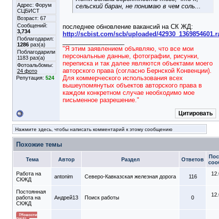
Адрес: Форум
сельский баран, не понимаю в чем соль...
СЦБИСТ
Возраст: 67
Сообщений:
последнее обновление вакансий на СК ЖД:
3,734
http://scbist.com/scb/uploaded/42930_1369854601.r
Поблагодарил:
__________________
1286
раз(а)
"Я этим заявлением объявляю, что все мои
Поблагодарили
персональные данные, фотографии, рисунки,
1183 раз(а)
переписка и так далее являются объектами моего
Фотоальбомы:
авторского права (согласно Бернской Конвенции).
24 фото
Для коммерческого использования всех
Репутация:
524
вышеупомянутых объектов авторского права в
каждом конкретном случае необходимо мое
письменное разрешение."
Цитировать
Нажмите здесь, чтобы написать комментарий к этому сообщению
Похожие темы
Пос
Тема
Автор
Раздел
Ответов
соо
Работа на
12
antonim
Северо-Кавказская железная дорога
116
СКЖД
Постоянная
12
работа на
Андрей13
Поиск работы
0
СКЖД
[Новости