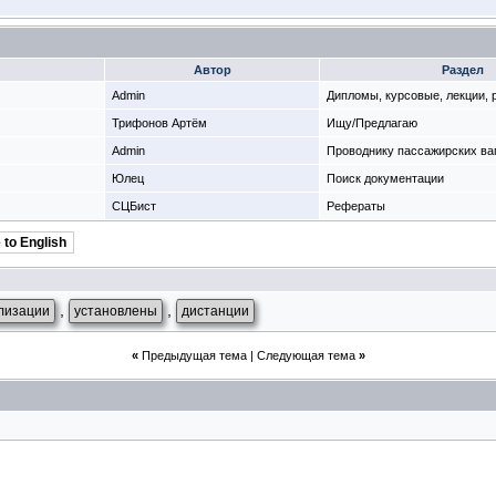
Автор
Раздел
Admin
Дипломы, курсовые, лекции,
Трифонов Артём
Ищу/Предлагаю
Admin
Проводнику пассажирских ва
Юлец
Поиск документации
СЦБист
Рефераты
 to English
,
,
лизации
установлены
дистанции
«
Предыдущая тема
|
Следующая тема
»