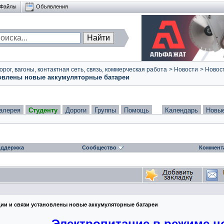
Файлы
Объявления
ог, вагоны, контактная сеть, связь, коммерческая работа
>
Новости
>
Новост
новлены новые аккумуляторные батареи
алерея
Студенту
Дороги
Группы
Помощь
Календарь
Новы
ддержка
Сообщество
Коммент
ии и связи установлены новые аккумуляторные батареи
Электропитание в режиме н