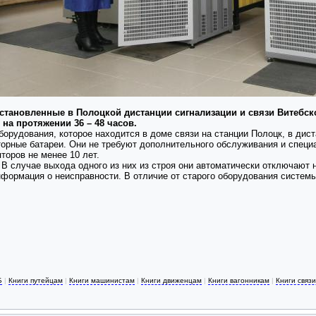
становленные в Полоцкой дистанции сигнализации и связи Витебско
на протяжении 36 – 48 часов.
орудования, которое находится в доме связи на станции Полоцк, в дист
торные батареи. Они не требуют дополнительного обслуживания и спец
торов не менее 10 лет.
 В случае выхода одного из них из строя они автоматически отключают
нформация о неисправности. В отличие от старого оборудования систем
Б
|
Книги путейцам
|
Книги машинистам
|
Книги движенцам
|
Книги вагонникам
|
Книги связ