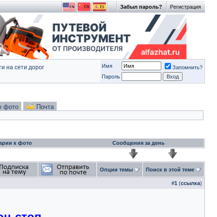
Забыл пароль?
Регистрация
Имя
и на сети дорог
Запомнить?
Пароль
е фото
Почта
арии к фото
Сообщения за день
Опции темы
Поиск в этой теме
#
1
(
ссылка
)
он-стоп