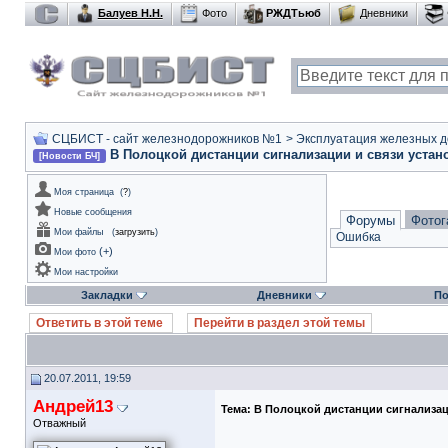
Балуев Н.Н.
Фото
РЖДТьюб
Дневники
СЦБИСТ - сайт железнодорожников №1
>
Эксплуатация железных дор
В Полоцкой дистанции сигнализации и связи уста
[Новости БЧ]
Моя страница
(
?
)
Новые сообщения
Форумы
Фотог
Мои файлы
(
загрузить
)
Ошибка
(
+
)
Мои фото
Мои настройки
Закладки
Дневники
По
Ответить в этой теме
Перейти в раздел этой темы
20.07.2011, 19:59
Андрей13
Тема:
В Полоцкой дистанции сигнализац
Отважный