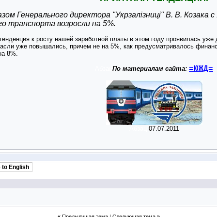
зом Генерального директора "Укрзалізниці" В. В. Козака
о транспорта возросли на 5%.
енденция к росту нашей заработной платы в этом году проявилась уже д
асли уже повышались, причем не на 5%, как предусматривалось финан
на 8%.
=ЮЖД=
Абзац
По материалам сайта:
Абзац
07.07.2011
 to English
«
Предыдущая тема
|
Следующая тема
»