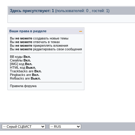
Здесь присутствуют: 1
(пользователей: 0 , гостей: 1)
Ваши права в разделе
Вы
не можете
создавать новые темы
Вы
не можете
отвечать в темах
Вы
не можете
прикреплять вложения
Вы
не можете
редактировать свои сообщения
BB коды
Вкл.
Смайлы
Вкл.
[IMG]
код
Вкл.
HTML код
Выкл.
Trackbacks
are
Вкл.
Pingbacks
are
Вкл.
Refbacks
are
Выкл.
Правила форума