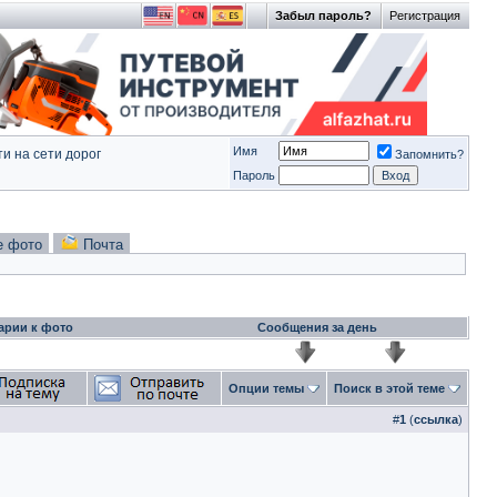
Забыл пароль?
Регистрация
Имя
и на сети дорог
Запомнить?
Пароль
е фото
Почта
арии к фото
Сообщения за день
Опции темы
Поиск в этой теме
#
1
(
ссылка
)