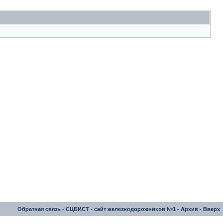
Обратная связь
-
СЦБИСТ - сайт железнодорожников №1
-
Архив
-
Вверх