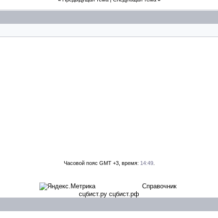
Часовой пояс GMT +3, время:
14:49
.
Справочник
сцбист.ру сцбист.рф