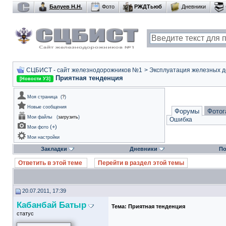
Балуев Н.Н.
Фото
РЖДТьюб
Дневники
СЦБИСТ - сайт железнодорожников №1
>
Эксплуатация железных дор
Приятная тенденция
[Новости УЗ]
Моя страница
(
?
)
Новые сообщения
Форумы
Фотог
Мои файлы
(
загрузить
)
Ошибка
(
+
)
Мои фото
Мои настройки
Закладки
Дневники
По
Ответить в этой теме
Перейти в раздел этой темы
20.07.2011, 17:39
Кабанбай Батыр
Тема:
Приятная тенденция
статус