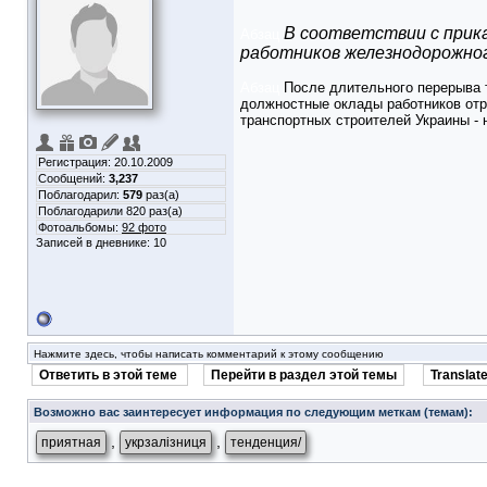
В соответствии с прика
Абзац
работников железнодорожног
Абзац
После длительного перерыва т
должностные оклады работников отр
транспортных строителей Украины - 
Регистрация: 20.10.2009
Сообщений:
3,237
Поблагодарил:
579
раз(а)
Поблагодарили 820 раз(а)
Фотоальбомы:
92 фото
Записей в дневнике:
10
Нажмите здесь, чтобы написать комментарий к этому сообщению
Ответить в этой теме
Перейти в раздел этой темы
Translate
Возможно вас заинтересует информация по следующим меткам (темам):
,
,
приятная
укрзалізниця
тенденция/