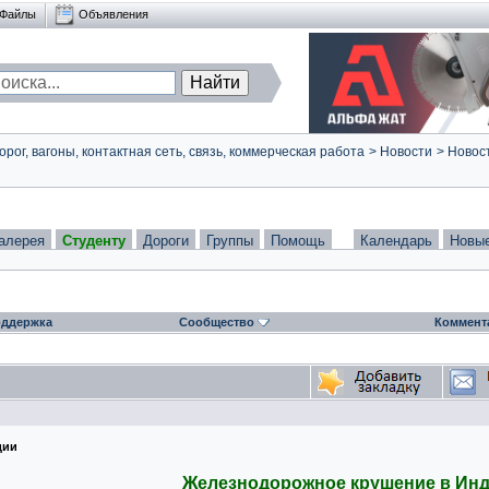
Файлы
Объявления
ог, вагоны, контактная сеть, связь, коммерческая работа
>
Новости
>
Новост
алерея
Студенту
Дороги
Группы
Помощь
Календарь
Новы
ддержка
Сообщество
Коммент
дии
Железнодорожное крушение в Ин