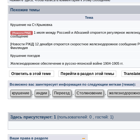
Нажмите здесь, чтобы написать комментарий к этому сообщению
Похожие темы
Тема
Крушение на Ст.Крыжовка
1 июля между Россией и Абхазией откроется регулярное железн
[Новости РЖД]
сообщение
[Новости РЖД] 12 декабря откроется скоростное железнодорожное сообщение Р
Финляндия
Крушение поездов
Железнодорожное обеспечение в русско-японской войне 1904-1905 гг.
Ответить в этой теме
Перейти в раздел этой темы
Translate
Возможно вас заинтересует информация по следующим меткам (темам):
,
,
,
,
крушение
индии
Переезд
Столкновение
железнодорожно
Здесь присутствуют: 1
(пользователей: 0 , гостей: 1)
Ваши права в разделе