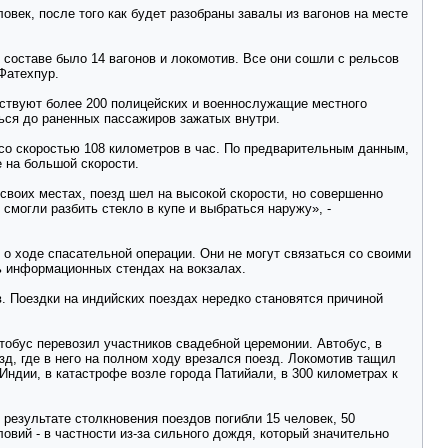
век, после того как будет разобраны завалы из вагонов на месте
 составе было 14 вагонов и локомотив. Все они сошли с рельсов
Фатехпур.
аствуют более 200 полицейских и военнослужащие местного
ься до раненных пассажиров зажатых внутри.
 со скоростью 108 километров в час. По предварительным данным,
 на большой скорости.
воих местах, поезд шел на высокой скорости, но совершенно
 смогли разбить стекло в купе и выбраться наружу», -
 ходе спасательной операции. Они не могут связаться со своими
ть информационных стендах на вокзалах.
. Поездки на индийских поездах нередко становятся причиной
тобус перевозил участников свадебной церемонии. Автобус, в
д, где в него на полном ходу врезался поезд. Локомотив тащил
Индии, в катастрофе возле города Патийали, в 300 километрах к
 результате столкновения поездов погибли 15 человек, 50
овий - в частности из-за сильного дождя, который значительно