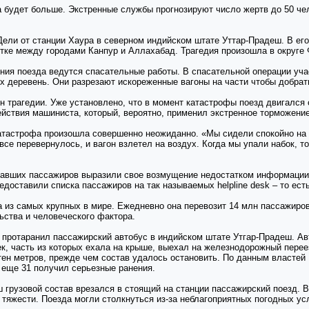
 будет больше. Экстренные службы прогнозируют число жертв до 50 чело
ели от станции Хаура в северном индийском штате Уттар-Прадеш. В его
тке между городами Канпур и Аллахабад. Трагедия произошла в округе 
ния поезда ведутся спасательные работы. В спасательной операции уч
их деревень. Они разрезают искореженные вагоны на части чтобы добрат
н трагедии. Уже установлено, что в момент катастрофы поезд двигался
йствия машиниста, который, вероятно, применил экстренное торможение
тастрофа произошла совершенно неожиданно. «Мы сидели спокойно на с
се перевернулось, и вагон взлетел на воздух. Когда мы упали набок, то
авших пассажиров выразили свое возмущение недостатком информации о
доставили списка пассажиров на так называемых helpline desk – то ес
 из самых крупных в мире. Ежедневно она перевозит 14 млн пассажиров
ьства и человеческого фактора.
 протаранил пассажирский автобус в индийском штате Утгар-Прадеш. Ав
к, часть из которых ехала на крыше, выехал на железнодорожный переез
ен метров, прежде чем состав удалось остановить. По данным властей 
, еще 31 получил серьезные ранения.
 грузовой состав врезался в стоящий на станции пассажирский поезд. В
тяжести. Поезда могли столкнуться из-за неблагоприятных погодных усл