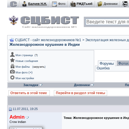
Балуев Н.Н.
Фото
РЖДТьюб
Дневники
СЦБИСТ - сайт железнодорожников №1
>
Эксплуатация железных дор
Железнодорожное крушение в Индии
Моя страница
(
?
)
Новые сообщения
Форумы
Фотог
Мои файлы
(
загрузить
)
Ошибка
(
+
)
Мои фото
Мои настройки
Закладки
Дневники
По
Ответить в этой теме
Перейти в раздел этой темы
11.07.2011, 19:25
Admin
Тема:
Железнодорожное крушение в Ин
Crow indian