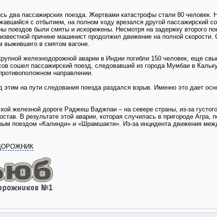
ись два пассажирских поезда. Жертвами катастрофы стали 80 человек. 
жавшийся с отбытием, на полном ходу врезался другой пассажирский со
ны поездов были смяты и искорежены. Несмотря на задержку второго по
неизвестной причине машинист продолжил движение на полной скорости. 
м выжившего в смятом вагоне.
 крупной железнодорожной аварии в Индии погибли 150 человек, еще св
ьсов сошел пассажирский поезд, следовавший из города Мумбаи в Кальку
 противоположном направлении.
 этим на пути следования поезда раздался взрыв. Именно это дает осно
ской железной дороге Раджеш Ваджпаи – на севере страны, из-за густого
остав. В результате этой аварии, которая случилась в пригороде Агра, 
рым поездом «Калинди» и «Шрамшакти». Из-за инцидента движения межд
ОДОРОЖНИК