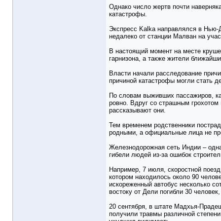
Однако число жертв почти наверняка
катастрофы.
Экспресс Kalka направлялся в Нью-Д
недалеко от станции Малван на учас
В настоящий момент на месте круше
гарнизона, а также жители ближайш
Власти начали расследование причи
причиной катастрофы могли стать де
По словам выживших пассажиров, ка
ровно. Вдруг со страшным грохотом в
рассказывают они.
Тем временем родственники пострад
родными, а официальные лица не пре
Железнодорожная сеть Индии – одна
гибели людей из-за ошибок строител
Например, 7 июля, скоростной поезд
котором находилось около 90 челове
искореженный автобус несколько сот
востоку от Дели погибли 30 человек
20 сентября, в штате Мадхья-Прадеш
получили травмы различной степени 