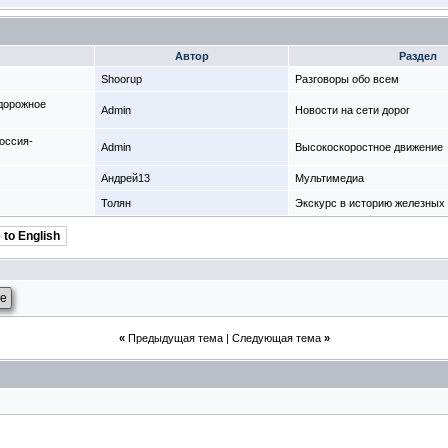
Автор
Раздел
Shoorup
Разговоры обо всем
одорожное
Admin
Новости на сети дорог
оссия-
Admin
Высокоскоростное движение
Андрей13
Мультимедиа
Толян
Экскурс в историю железных 
 to English
е
«
Предыдущая тема
|
Следующая тема
»