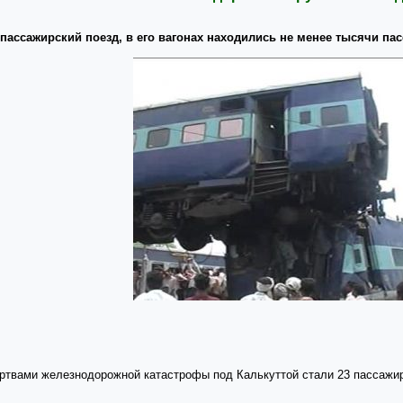
пассажирский поезд, в его вагонах находились не менее тысячи па
твами железнодорожной катастрофы под Калькуттой стали 23 пассажир