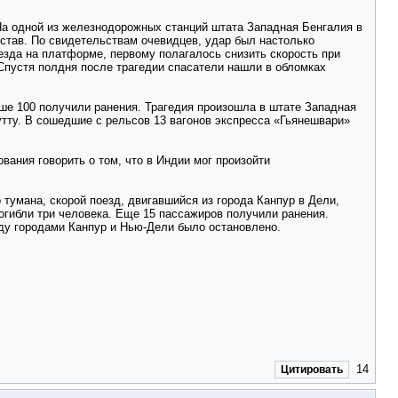
На одной из железнодорожных станций штата Западная Бенгалия в
став. По свидетельствам очевидцев, удар был настолько
езда на платформе, первому полагалось снизить скорость при
Спустя полдня после трагедии спасатели нашли в обломках
ыше 100 получили ранения. Трагедия произошла в штате Западная
тту. В сошедшие с рельсов 13 вагонов экспресса «Гьянешвари»
вания говорить о том, что в Индии мог произойти
 тумана, скорой поезд, двигавшийся из города Канпур в Дели,
погибли три человека. Еще 15 пассажиров получили ранения.
у городами Канпур и Нью-Дели было остановлено.
14
Цитировать