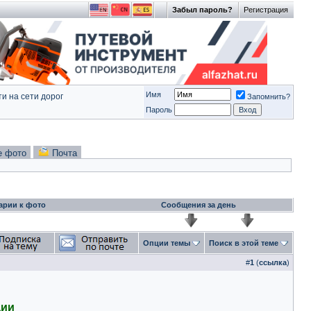
Забыл пароль?
Регистрация
Имя
и на сети дорог
Запомнить?
Пароль
е фото
Почта
арии к фото
Сообщения за день
Опции темы
Поиск в этой теме
#
1
(
ссылка
)
дии