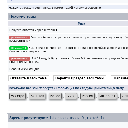
Нажмите здесь, чтобы написать комментарий к этому сообщению
Похожие темы
Тема
Покупка билетов через интернет.
Михаил Акулов: через несколько лет российские поезда станут б
[Новости РЖД]
комфортными
Заказ билетов через Интернет на Приднепровской железной дороге
[Новости УЗ]
большей популярностью
В 2011 году РЖД установят более 500 автоматов по продаже биле
[Новости РЖД]
пригородные поезда
Россия и Финляндия
Ответить в этой теме
Перейти в раздел этой темы
Translate
Возможно вас заинтересует информация по следующим меткам (темам):
,
,
,
,
,
,
Аллегро
билетов
более
Было
Россия
Интернет
ию
Здесь присутствуют: 1
(пользователей: 0 , гостей: 1)