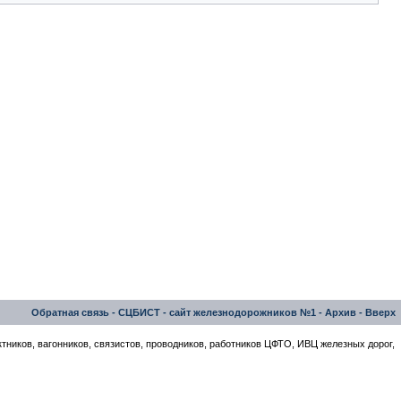
Обратная связь
-
СЦБИСТ - сайт железнодорожников №1
-
Архив
-
Вверх
тников, вагонников, связистов, проводников, работников ЦФТО, ИВЦ железных дорог,