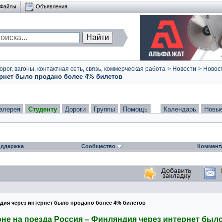
Файлы
Объявления
ог, вагоны, контактная сеть, связь, коммерческая работа
>
Новости
>
Новост
ернет было продано более 4% билетов
алерея
Студенту
Дороги
Группы
Помощь
Календарь
Новы
ддержка
Сообщество
Коммент
ндия через интернет было продано более 4% билетов
не на поезда Россия – Финляндия через интернет был