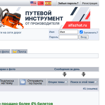
Забыл пароль?
Регистрация
Имя
и на сети дорог
Запомнить?
Пароль
е фото
Почта
арии к фото
Сообщения за день
Опции темы
Поиск в этой теме
#
1
(
ссылка
)
о продано более 4% билетов