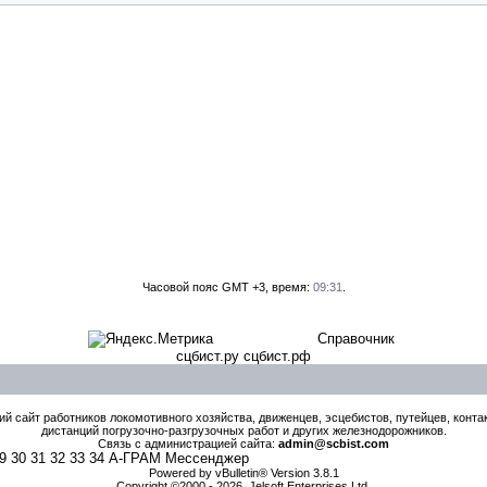
Часовой пояс GMT +3, время:
09:31
.
Справочник
сцбист.ру сцбист.рф
й сайт работников локомотивного хозяйства, движенцев, эсцебистов, путейцев, контак
дистанций погрузочно-разгрузочных работ и других железнодорожников.
Связь с администрацией сайта:
admin@scbist.com
9
30
31
32
33
34
А-ГРАМ Мессенджер
Powered by vBulletin® Version 3.8.1
Copyright ©2000 - 2026, Jelsoft Enterprises Ltd.