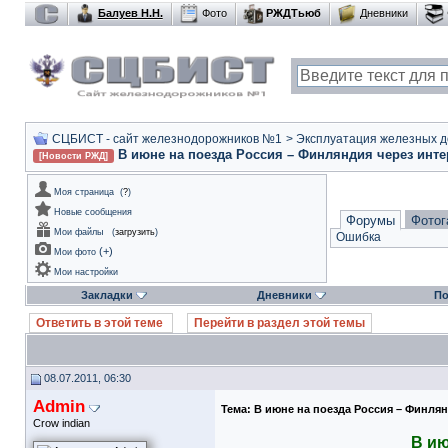
Балуев Н.Н.
Фото
РЖДТьюб
Дневники
СЦБИСТ - сайт железнодорожников №1
>
Эксплуатация железных дор
В июне на поезда Россия – Финляндия через инт
[Новости РЖД]
Моя страница
(
?
)
Новые сообщения
Форумы
Фотог
Мои файлы
(
загрузить
)
Ошибка
(
+
)
Мои фото
Мои настройки
Закладки
Дневники
По
Ответить в этой теме
Перейти в раздел этой темы
08.07.2011, 06:30
Admin
Тема:
В июне на поезда Россия – Финля
Crow indian
В ию