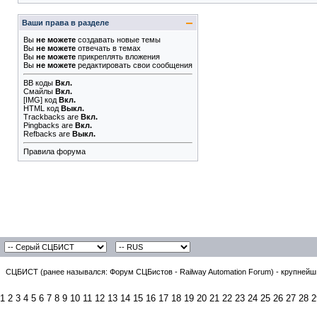
Ваши права в разделе
Вы
не можете
создавать новые темы
Вы
не можете
отвечать в темах
Вы
не можете
прикреплять вложения
Вы
не можете
редактировать свои сообщения
BB коды
Вкл.
Смайлы
Вкл.
[IMG]
код
Вкл.
HTML код
Выкл.
Trackbacks
are
Вкл.
Pingbacks
are
Вкл.
Refbacks
are
Выкл.
Правила форума
СЦБИСТ (ранее назывался: Форум СЦБистов - Railway Automation Forum) - крупнейши
1
2
3
4
5
6
7
8
9
10
11
12
13
14
15
16
17
18
19
20
21
22
23
24
25
26
27
28
2