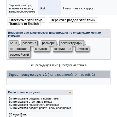
Европейский суд
встанет на защиту
tiksi
Новости на сети дорог
железнодорожников
Ответить в этой теме
Перейти в раздел этой темы
Translate to English
Возможно вас заинтересует информация по следующим меткам
(темам):
,
,
,
,
банк
развития
размере
реконструкции
,
,
,
,
предоставил
средства
стерлингов
фунтов
европейский
«
Предыдущая тема
|
Следующая тема
»
Здесь присутствуют: 1
(пользователей: 0 , гостей: 1)
Ваши права в разделе
Вы
не можете
создавать новые темы
Вы
не можете
отвечать в темах
Вы
не можете
прикреплять вложения
Вы
не можете
редактировать свои сообщения
BB коды
Вкл.