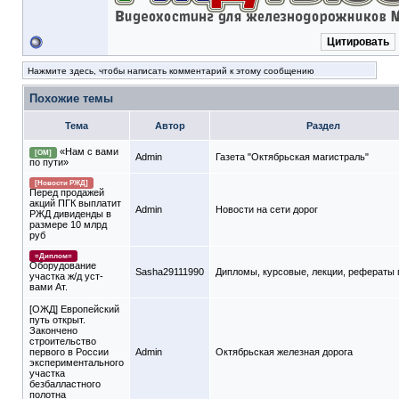
Цитировать
Нажмите здесь, чтобы написать комментарий к этому сообщению
Похожие темы
Тема
Автор
Раздел
«Нам с вами
[ОМ]
Admin
Газета "Октябрьская магистраль"
по пути»
[Новости РЖД]
Перед продажей
акций ПГК выплатит
Admin
Новости на сети дорог
РЖД дивиденды в
размере 10 млрд
руб
=Диплом=
Оборудование
Sasha29111990
Дипломы, курсовые, лекции, рефераты
участка ж/д уст-
вами Ат.
[ОЖД] Европейский
путь открыт.
Закончено
строительство
первого в России
Admin
Октябрьская железная дорога
экспериментального
участка
безбалластного
полотна