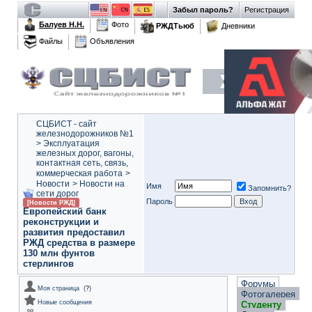
Забыл пароль?
Регистрация
Балуев Н.Н.
Фото
РЖДТьюб
Дневники
Файлы
Объявления
СЦБИСТ - сайт
железнодорожников №1
>
Эксплуатация
железных дорог, вагоны,
контактная сеть, связь,
коммерческая работа
>
Новости
>
Новости на
Имя
Запомнить?
сети дорог
Пароль
[Новости РЖД]
Европейский банк
реконструкции и
развития предоставил
РЖД средства в размере
130 млн фунтов
стерлингов
Форумы
Моя страница
(
?
)
Фотогалерея
Новые сообщения
Студенту