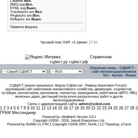
Смайлы
Вкл.
[IMG]
код
Вкл.
HTML код
Выкл.
Trackbacks
are
Вкл.
Pingbacks
are
Вкл.
Refbacks
are
Выкл.
Правила форума
Часовой пояс GMT +3, время:
17:34
.
Справочник
сцбист.ру сцбист.рф
Обратная связь
-
СЦБИСТ -
сайт железнодорожников
№1
-
Архив
-
Вверх
СЦБИСТ (ранее назывался: Форум СЦБистов - Railway Automation Forum) -
крупнейший сайт работников локомотивного хозяйства, движенцев, эсцебистов,
путейцев, контактников, вагонников, связистов, проводников, работников ЦФТО, ИВЦ
железных дорог, дистанций погрузочно-разгрузочных работ и других
железнодорожников.
Связь с администрацией сайта:
admin@scbist.com
1
2
3
4
5
6
7
8
9
10
11
12
13
14
15
16
17
18
19
20
21
22
23
24
25
26
27
28
2
ГРАМ Мессенджер
Powered by vBulletin® Version 3.8.1
Copyright ©2000 - 2026, Jelsoft Enterprises Ltd.
Powered by NuWiki v1.3 RC1 Copyright ©2006-2007, NuHit, LLC Перевод: zCarot