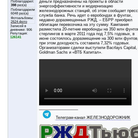
деньги предназначены на проекты в области
Поблагодарил:
398
раз(а)
энергоэффективности и модернизацию
Поблагодарили
железнодорожных станций, об этом сообщает пресс
6048 раз(а)
служба банка. Речь идет о евробондах в фунтах,
Фотоальбомы:
недавно доразмещенных РЖД, – ЕБРР приобрел
2624 фото
облигации перевозчика на эту сумму. Кампания
Записей в
разместила 20-летние евробонды на 350 млн фунто
дневнике:
906
Репутация:
стерлингов в марте 2011 года под 7,5% годовых, в
126141
июне состоялось доразмещение на 300 млн фунтов
при этом доходность составила 7,32% годовых.
Организаторами сделки выступили Bacrlays Capital,
Goldman Sachs и «ВТБ Капитал».
__________________
Телеграм-канал ЖЕЛЕЗНОДОРОЖНИК