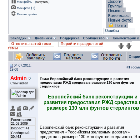
Дороги
Мои файлы
(
загрузить
)
Группы
(
+
)
Мои фото
Помощь
Мои настройки
Календарь
Новые фото
Почта
Ошибка
Закладки
Дневники
Поддержка
Сообщество
Комментарии к
Ответить в этой теме
Перейти в раздел этой
темы
Опции
04.07.2011,
#
1
(
ссы
19:08
Admin
Тема:
Европейский банк реконструкции и развития
предоставил РЖД средства в размере 130 млн фунтов
Crow indian
стерлингов
Европейский банк реконструкции и
развития предоставил РЖД средства 
размере 130 млн фунтов стерлингов
Регистрация:
21.02.2009
Европейский банк реконструкции и развития
Возраст: 41
предоставил «Российским железным дорогам»
Сообщений:
средства в размере 130 млн фунтов стерлингов. Эт
30,463