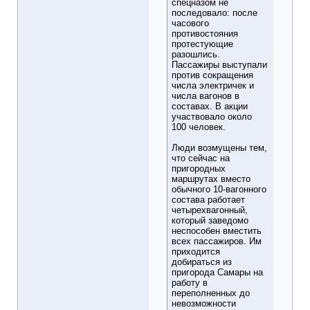
спецназом не
последовало: после
часового
противостояния
протестующие
разошлись.
Пассажиры выступали
против сокращения
числа электричек и
числа вагонов в
составах. В акции
участвовало около
100 человек.
Люди возмущены тем,
что сейчас на
пригородных
маршрутах вместо
обычного 10-вагонного
состава работает
четырехвагонный,
который заведомо
неспособен вместить
всех пассажиров. Им
приходится
добираться из
пригорода Самары на
работу в
переполненных до
невозможности