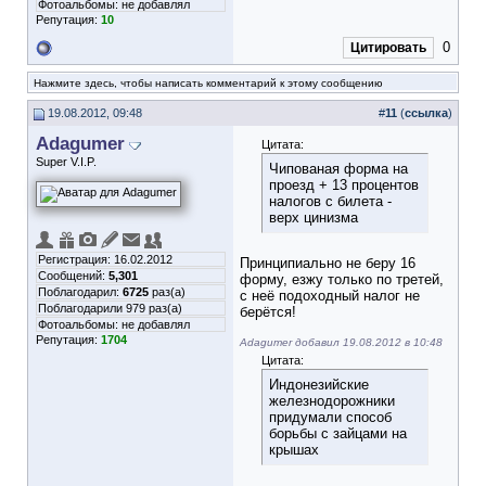
Фотоальбомы:
не добавлял
Репутация:
10
0
Цитировать
Нажмите здесь, чтобы написать комментарий к этому сообщению
19.08.2012, 09:48
#
11
(
ссылка
)
Adagumer
Цитата:
Super V.I.P.
Чипованая форма на
проезд + 13 процентов
налогов с билета -
верх цинизма
Регистрация: 16.02.2012
Принципиально не беру 16
Сообщений:
5,301
форму, езжу только по третей,
Поблагодарил:
6725
раз(а)
с неё подоходный налог не
Поблагодарили 979 раз(а)
берётся!
Фотоальбомы:
не добавлял
Репутация:
1704
Adagumer добавил 19.08.2012 в 10:48
Цитата:
Индонезийские
железнодорожники
придумали способ
борьбы с зайцами на
крышах