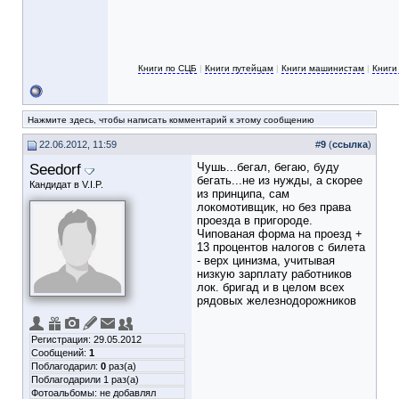
Книги по СЦБ
|
Книги путейцам
|
Книги машинистам
|
Книги
Нажмите здесь, чтобы написать комментарий к этому сообщению
22.06.2012, 11:59
#
9
(
ссылка
)
Seedorf
Чушь...бегал, бегаю, буду
бегать...не из нужды, а скорее
Кандидат в V.I.P.
из принципа, сам
локомотивщик, но без права
проезда в пригороде.
Чипованая форма на проезд +
13 процентов налогов с билета
- верх цинизма, учитывая
низкую зарплату работников
лок. бригад и в целом всех
рядовых железнодорожников
Регистрация: 29.05.2012
Сообщений:
1
Поблагодарил:
0
раз(а)
Поблагодарили 1 раз(а)
Фотоальбомы:
не добавлял