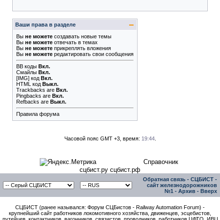
Ваши права в разделе
Вы
не можете
создавать новые темы
Вы
не можете
отвечать в темах
Вы
не можете
прикреплять вложения
Вы
не можете
редактировать свои сообщения
BB коды
Вкл.
Смайлы
Вкл.
[IMG]
код
Вкл.
HTML код
Выкл.
Trackbacks
are
Вкл.
Pingbacks
are
Вкл.
Refbacks
are
Выкл.
Правила форума
Часовой пояс GMT +3, время:
19:44
.
Справочник
сцбист.ру сцбист.рф
Обратная связь
-
СЦБИСТ -
сайт железнодорожников
№1
-
Архив
-
Вверх
СЦБИСТ (ранее назывался: Форум СЦБистов - Railway Automation Forum) -
крупнейший сайт работников локомотивного хозяйства, движенцев, эсцебистов,
путейцев, контактников, вагонников, связистов, проводников, работников ЦФТО, ИВЦ