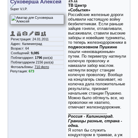
Суховерша Алексей
15.11
ТВ Центр
Super V.I.P.
«События»
Российские железные дороги
объявили настоящую войну
безбилетникам. Если раньше
зайцев гоняли, отлавливали,
высаживали, ставили высокие
заборы и новейшие турникеты,
Регистрация: 24.01.2011
то теперь железнодорожники в
Адрес: Калининград
подмосковном Пушкине
Возраст: 64
пошли «инновационным»
Сообщений:
9,085
путем. По периметру натянули
Поблагодарил:
1796
раз(а)
колючую проволоку и
Поблагодарили 2156 раз(а)
намазали забор маслом.
Фотоальбомы:
710 фото
натянули вокруг станции
Репутация:
673
колючую проволоку. Вообще
на концлагерь смахивает, но
колючка дала положительные
результаты, признает
начальник станции Пушкино.
Можно было обтянуть все, но
проволоки не хватило,
отмечает железнодорожник.
__________________
Россия - Калининград.
Границы разные, страна -
одна.
Я хотел бы служить
кондуктором в трамвае, а уж