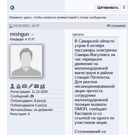
0
Цитировать
Нажмите здесь, чтобы написать комментарий к этому сообщению
14.10.2011, 12:47
#
5
(
ссылка
)
mishgun
Цитата:
Кандидат в V.I.P.
В Самарской области
утром 8 октября
пассажиры электрички
Самара-Жигулевск на
час перекрыли
движение на
железнодорожной
магистрали в районе
станции Пятилетка.
Для разгона
несанкционированной
акции протеста
Регистрация: 11.10.2009
сотрудники
Сообщений:
29
железнодорожной
Поблагодарил:
3
раз(а)
полиции вызвали
Поблагодарили 6 раз(а)
ОМОН, сообщает
Фотоальбомы:
не добавлял
Каспаров.ru со
Репутация:
6
ссылкой на одного из
участников акции.
Столкновений со