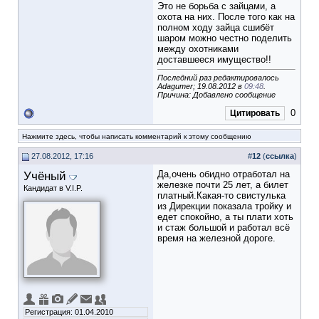
Это не борьба с зайцами, а
охота на них. После того как на
полном ходу зайца сшибёт
шаром можно честно поделить
между охотниками
доставшееся имущество!!
Последний раз редактировалось
Adagumer; 19.08.2012 в
09:48
.
Причина: Добавлено сообщение
0
Цитировать
Нажмите здесь, чтобы написать комментарий к этому сообщению
27.08.2012, 17:16
#
12
(
ссылка
)
Учёный
Да,очень обидно отработал на
железке почти 25 лет, а билет
Кандидат в V.I.P.
платный.Какая-то свистулька
из Дирекции показала тройку и
едет спокойно, а ты плати хоть
и стаж большой и работал всё
время на железной дороге.
Регистрация: 01.04.2010