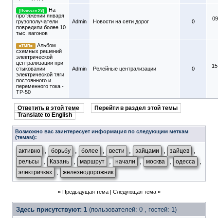
На
[Новости УЗ]
протяжении января
09
грузополучатели
Admin
Новости на сети дорог
0
повредили более 10
тыс. вагонов
Альбом
=ТМП=
схемных решений
электрической
централизации при
15
стыковании
Admin
Релейные централизации
0
электрической тяги
постоянного и
переменного тока -
ТР-50
Ответить в этой теме
Перейти в раздел этой темы
Translate to English
Возможно вас заинтересует информация по следующим меткам
(темам):
,
,
,
,
,
,
активно
борьбу
более
вести
зайцами
зайцев
,
,
,
,
,
,
рельсы
Казань
маршрут
начали
москва
одесса
,
электричках
железнодорожник
«
Предыдущая тема
|
Следующая тема
»
Здесь присутствуют: 1
(пользователей: 0 , гостей: 1)