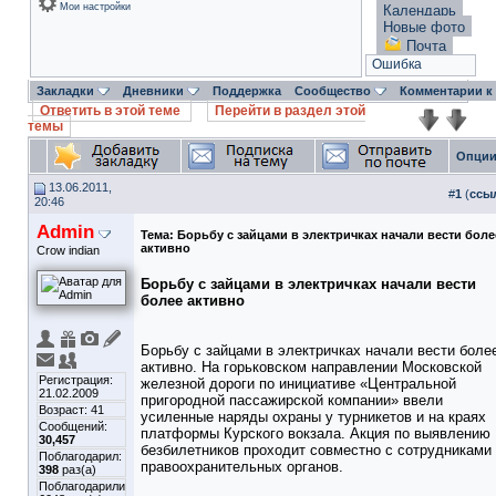
Мои настройки
Календарь
Новые фото
Почта
Ошибка
Закладки
Дневники
Поддержка
Сообщество
Комментарии к
Ответить в этой теме
Перейти в раздел этой
темы
Опции
13.06.2011,
#
1
(
ссы
20:46
Admin
Тема:
Борьбу с зайцами в электричках начали вести боле
активно
Crow indian
Борьбу с зайцами в электричках начали вести
более активно
Борьбу с зайцами в электричках начали вести боле
активно. На горьковском направлении Московской
Регистрация:
железной дороги по инициативе «Центральной
21.02.2009
пригородной пассажирской компании» ввели
Возраст: 41
усиленные наряды охраны у турникетов и на краях
Сообщений:
платформы Курского вокзала. Акция по выявлению
30,457
безбилетников проходит совместно с сотрудниками
Поблагодарил:
правоохранительных органов.
398
раз(а)
Поблагодарили