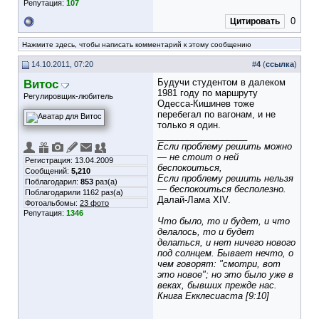
Репутация:
107
0
Цитировать
Нажмите здесь, чтобы написать комментарий к этому сообщению
14.10.2011, 07:20
#
4
(
ссылка
)
Витос
Будучи студентом в далеком
1981 году по маршруту
Регулировщик-любитель
Одесса-Кишинев тоже
перебегал по вагонам, и не
только я один.
__________________
Если проблему решить можно
— не стоит о ней
Регистрация: 13.04.2009
беспокоиться,
Сообщений:
5,210
Если проблему решить нельзя
Поблагодарил:
853
раз(а)
— беспокоиться бесполезно.
Поблагодарили 1162 раз(а)
Далай-Лама XIV.
Фотоальбомы:
23 фото
Репутация:
1346
Что было, то и будет, и что
делалось, то и будет
делаться, и нет ничего нового
под солнцем. Бывает нечто, о
чем говорят: "смотри, вот
это новое"; но это было уже в
веках, бывших прежде нас.
Книга Екклесиаста [9:10]