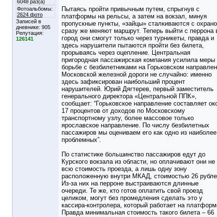
6048 раз(а)
Пытаясь пройти привычным путем, спрыгнув с
Фотоальбомы:
2624 фото
платформы на рельсы, а затем на вокзал, минуя
Записей в
пропускные пункты, «зайцы» сталкиваются с охрано
дневнике:
905
сразу же меняют маршрут. Теперь выйти с перрона 
Репутация:
город они смогут только через турникеты, правда и
126141
здесь нарушители пытаются пройти без билета,
прорываясь через оцепление. Центральная
пригородная пассажирская компания усилила меры
борьбе с безбилетниками на Горьковском направле
Московской железной дороги не случайно: именно
здесь зафиксирован наибольший процент
нарушителей. Юрий Дягтерев, первый заместитель
генерального директора «Центральной ППК»,
сообщает: “Горьковское направление составляет ок
17 процентов от доходов по Московскому
транспортному узлу, более массовое только
ярославское направление. По числу безбилетных
пассажиров мы оцениваем его как одно из наиболее
проблемных”.
По статистике большинство пассажиров едут до
Курского вокзала из области, но оплачивают они не
всю стоимость проезда, а лишь одну зону
расположенную внутри МКАД, стоимостью 26 рубле
Из-за них на перроне выстраиваются длинные
очереди. Те же, кто готов оплатить свой проезд
целиком, могут без промедления сделать это у
кассира-контролера, который работает на платформ
Правда минимальная стоимость такого билета – 66