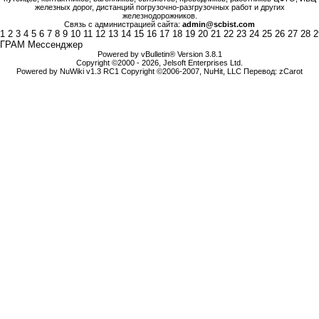
железных дорог, дистанций погрузочно-разгрузочных работ и других
железнодорожников.
Связь с администрацией сайта:
admin@scbist.com
1
2
3
4
5
6
7
8
9
10
11
12
13
14
15
16
17
18
19
20
21
22
23
24
25
26
27
28
2
ГРАМ Мессенджер
Powered by vBulletin® Version 3.8.1
Copyright ©2000 - 2026, Jelsoft Enterprises Ltd.
Powered by NuWiki v1.3 RC1 Copyright ©2006-2007, NuHit, LLC Перевод: zCarot