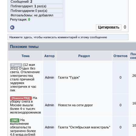
Сообщений:
2
Поблагодарил:
1
раз(а)
Поблагодарили 0 раз(а)
Фотоальбомы:
не добавлял
Репутация:
0
0
Цитировать
Нажмите здесь, чтобы написать комментарий к этому сообщению
Похожие темы
По
Тема
Автор
Раздел
Ответов
со
[12 мая
[Гудок]
2011] Отдых без
света. Отключение
электричества
26
Admin
Газета "Гудок"
0
стало причиной
задержек
электричек в час
пик
На
[Новости РЖД]
уборку снега в
16
Москве вышли
Admin
Новости на сети дорог
0
более 4-х тысяч
железнодорожников
На
[ОМ]
выполнение
10
обязательств
Admin
Газета "Октябрьская магистраль"
0
затрачено более
4,6 млрд рублей