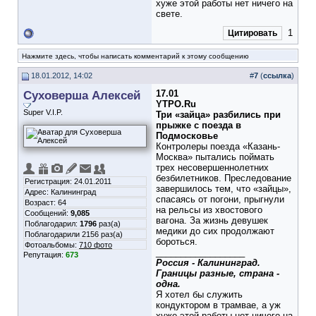
хуже этой работы нет ничего на
свете.
1
Цитировать
Нажмите здесь, чтобы написать комментарий к этому сообщению
18.01.2012, 14:02
#
7
(
ссылка
)
Суховерша Алексей
17.01
YTPO.Ru
Super V.I.P.
Три «зайца» разбились при
прыжке с поезда в
Подмосковье
Контролеры поезда «Казань-
Москва» пытались поймать
трех несовершеннолетних
безбилетников. Преследование
Регистрация: 24.01.2011
завершилось тем, что «зайцы»,
Адрес: Калининград
спасаясь от погони, прыгнули
Возраст: 64
на рельсы из хвостового
Сообщений:
9,085
вагона. За жизнь девушек
Поблагодарил:
1796
раз(а)
медики до сих продолжают
Поблагодарили 2156 раз(а)
бороться.
Фотоальбомы:
710 фото
__________________
Репутация:
673
Россия - Калининград.
Границы разные, страна -
одна.
Я хотел бы служить
кондуктором в трамвае, а уж
хуже этой работы нет ничего на