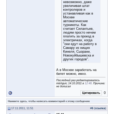
невозможно, даже
увеличивая штат
контролеров и
устанавливая как в
Москве
автоматические
турникеты. Как
считает Силантьев,
людям просто нечем
платить за проезд в
электричках, когда
"они едут на работу в
Самару из нищих
Кинеля, Сызрани,
Новокуйбышевска и
других городов".
А в Москве заработать на
билет можно, имхо.
Последний раз редактировалось
mishgun; 14.10.2011 в
12:48
. Причина:
не дописал
0
Цитировать
Нажмите здесь, чтобы написать комментарий к этому сообщению
17.11.2011, 11:51
#
6
(
ссылка
)