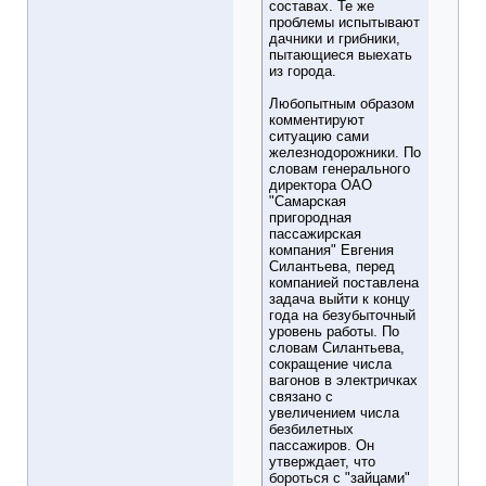
составах. Те же
проблемы испытывают
дачники и грибники,
пытающиеся выехать
из города.
Любопытным образом
комментируют
ситуацию сами
железнодорожники. По
словам генерального
директора ОАО
"Самарская
пригородная
пассажирская
компания" Евгения
Силантьева, перед
компанией поставлена
задача выйти к концу
года на безубыточный
уровень работы. По
словам Силантьева,
сокращение числа
вагонов в электричках
связано с
увеличением числа
безбилетных
пассажиров. Он
утверждает, что
бороться с "зайцами"