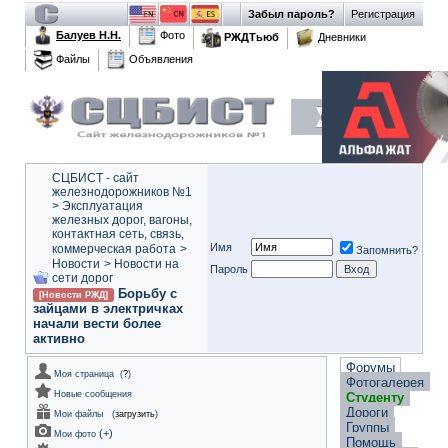
Забыл пароль?
Регистрация
Балуев Н.Н.
Фото
РЖДТьюб
Дневники
Файлы
Объявления
СЦБИСТ - сайт
железнодорожников №1
>
Эксплуатация
железных дорог, вагоны,
контактная сеть, связь,
Имя
коммерческая работа
>
Запомнить?
Новости
>
Новости на
Пароль
сети дорог
Борьбу с
[Новости РЖД]
зайцами в электричках
начали вести более
активно
Форумы
Моя страница
(
?
)
Фотогалерея
Новые сообщения
Студенту
Дороги
Мои файлы
(
загрузить
)
Группы
(
+
)
Мои фото
Помощь