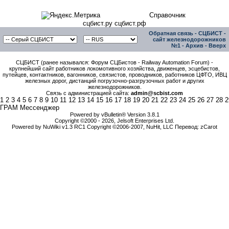
Справочник
сцбист.ру сцбист.рф
Обратная связь
-
СЦБИСТ -
сайт железнодорожников
№1
-
Архив
-
Вверх
СЦБИСТ (ранее назывался: Форум СЦБистов - Railway Automation Forum) -
крупнейший сайт работников локомотивного хозяйства, движенцев, эсцебистов,
путейцев, контактников, вагонников, связистов, проводников, работников ЦФТО, ИВЦ
железных дорог, дистанций погрузочно-разгрузочных работ и других
железнодорожников.
Связь с администрацией сайта:
admin@scbist.com
1
2
3
4
5
6
7
8
9
10
11
12
13
14
15
16
17
18
19
20
21
22
23
24
25
26
27
28
2
ГРАМ Мессенджер
Powered by vBulletin® Version 3.8.1
Copyright ©2000 - 2026, Jelsoft Enterprises Ltd.
Powered by NuWiki v1.3 RC1 Copyright ©2006-2007, NuHit, LLC Перевод: zCarot