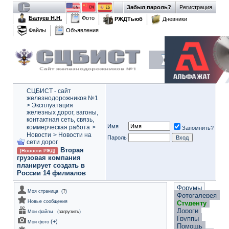
Забыл пароль?
Регистрация
Балуев Н.Н.
Фото
РЖДТьюб
Дневники
Файлы
Объявления
СЦБИСТ - сайт
железнодорожников №1
>
Эксплуатация
железных дорог, вагоны,
контактная сеть, связь,
Имя
коммерческая работа
>
Запомнить?
Новости
>
Новости на
Пароль
сети дорог
Вторая
[Новости РЖД]
грузовая компания
планирует создать в
России 14 филиалов
Форумы
Моя страница
(
?
)
Фотогалерея
Новые сообщения
Студенту
Дороги
Мои файлы
(
загрузить
)
Группы
(
+
)
Мои фото
Помощь