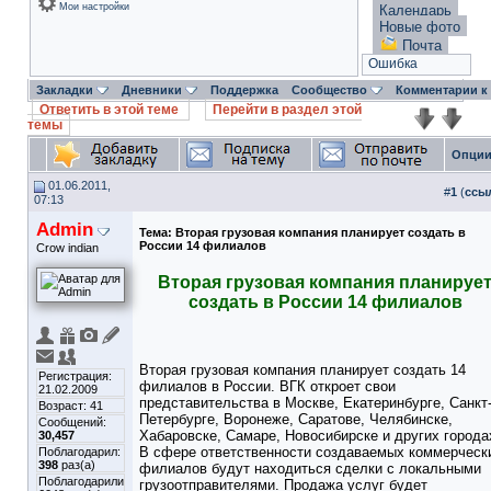
Мои настройки
Календарь
Новые фото
Почта
Ошибка
Закладки
Дневники
Поддержка
Сообщество
Комментарии к
Ответить в этой теме
Перейти в раздел этой
темы
Опции
01.06.2011,
#
1
(
ссы
07:13
Admin
Тема:
Вторая грузовая компания планирует создать в
России 14 филиалов
Crow indian
Вторая грузовая компания планируе
создать в России 14 филиалов
Вторая грузовая компания планирует создать 14
Регистрация:
филиалов в России. ВГК откроет свои
21.02.2009
представительства в Москве, Екатеринбурге, Санкт
Возраст: 41
Петербурге, Воронеже, Саратове, Челябинске,
Сообщений:
Хабаровске, Самаре, Новосибирске и других города
30,457
В сфере ответственности создаваемых коммерческ
Поблагодарил:
398
раз(а)
филиалов будут находиться сделки с локальными
Поблагодарили
грузоотправителями. Продажа услуг будет