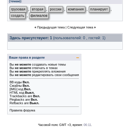
(темам):
,
,
,
,
,
грузовая
вторая
россии
компания
планирует
,
создать
филиалов
«
Предыдущая тема
|
Следующая тема
»
Здесь присутствуют: 1
(пользователей: 0 , гостей: 1)
Ваши права в разделе
Вы
не можете
создавать новые темы
Вы
не можете
отвечать в темах
Вы
не можете
прикреплять вложения
Вы
не можете
редактировать свои сообщения
BB коды
Вкл.
Смайлы
Вкл.
[IMG]
код
Вкл.
HTML код
Выкл.
Trackbacks
are
Вкл.
Pingbacks
are
Вкл.
Refbacks
are
Выкл.
Правила форума
Часовой пояс GMT +3, время:
06:11
.