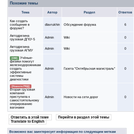
Похожие темы
Тема
Автор
Раздел
Ответов
Как создать
сообщение в
dlavrukhin
Обсуждение форума
6
форуме?
Автодрезина
Admin
Wiki
0
грузовая ДГКУ-5
Автодрезина
Admin
Wiki
0
грузовая АГМУ
Учёные-
[ОМ]
физики помогут
железнодорожникам
создать
Admin
Газета "Октябрьская магистраль"
0
эффективные
системы
диагностики
[Новости РЖД]
Вторая грузовая
компания
приступила к
Admin
Новости на сети дорог
0
самостоятельному
оперированию
вагонами
Ответить в этой теме
Перейти в раздел этой темы
Translate to English
Возможно вас заинтересует информация по следующим меткам