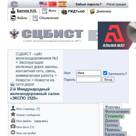
Забыл пароль?
Регистрация
Балуев Н.Н.
Фото
РЖДТьюб
Дневники
Файлы
Объявления
СЦБИСТ - сайт
железнодорожников №1
>
Эксплуатация
железных дорог, вагоны,
контактная сеть, связь,
Имя
Запомнить?
коммерческая работа
>
Пароль
Новости
>
Новости на
сети дорог
2-й Международный
железнодорожный салон
«ЭКСПО 1520»
Форумы
Моя страница
(
?
)
Фотогалерея
Новые сообщения
Студенту
Дороги
Мои файлы
(
загрузить
)
Группы
(
+
)
Мои фото
Помощь
Мои настройки
Календарь