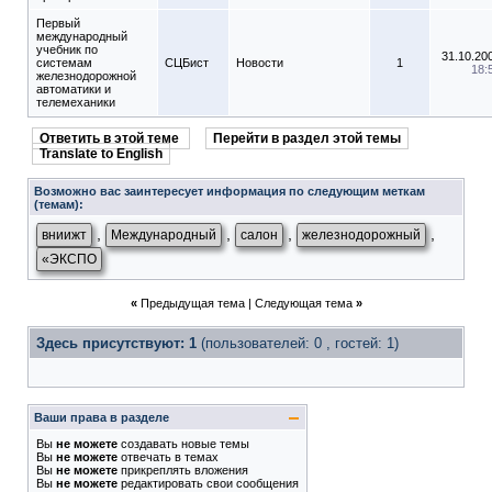
Первый
международный
учебник по
31.10.20
системам
СЦБист
Новости
1
18:
железнодорожной
автоматики и
телемеханики
Ответить в этой теме
Перейти в раздел этой темы
Translate to English
Возможно вас заинтересует информация по следующим меткам
(темам):
,
,
,
,
вниижт
Международный
салон
железнодорожный
«ЭКСПО
«
Предыдущая тема
|
Следующая тема
»
Здесь присутствуют: 1
(пользователей: 0 , гостей: 1)
Ваши права в разделе
Вы
не можете
создавать новые темы
Вы
не можете
отвечать в темах
Вы
не можете
прикреплять вложения
Вы
не можете
редактировать свои сообщения