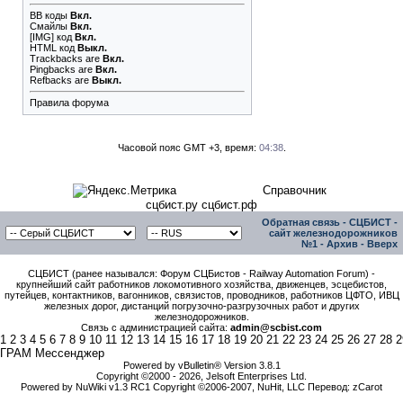
BB коды
Вкл.
Смайлы
Вкл.
[IMG]
код
Вкл.
HTML код
Выкл.
Trackbacks
are
Вкл.
Pingbacks
are
Вкл.
Refbacks
are
Выкл.
Правила форума
Часовой пояс GMT +3, время:
04:38
.
Справочник
сцбист.ру сцбист.рф
Обратная связь
-
СЦБИСТ -
сайт железнодорожников
№1
-
Архив
-
Вверх
СЦБИСТ (ранее назывался: Форум СЦБистов - Railway Automation Forum) -
крупнейший сайт работников локомотивного хозяйства, движенцев, эсцебистов,
путейцев, контактников, вагонников, связистов, проводников, работников ЦФТО, ИВЦ
железных дорог, дистанций погрузочно-разгрузочных работ и других
железнодорожников.
Связь с администрацией сайта:
admin@scbist.com
1
2
3
4
5
6
7
8
9
10
11
12
13
14
15
16
17
18
19
20
21
22
23
24
25
26
27
28
2
ГРАМ Мессенджер
Powered by vBulletin® Version 3.8.1
Copyright ©2000 - 2026, Jelsoft Enterprises Ltd.
Powered by NuWiki v1.3 RC1 Copyright ©2006-2007, NuHit, LLC Перевод: zCarot