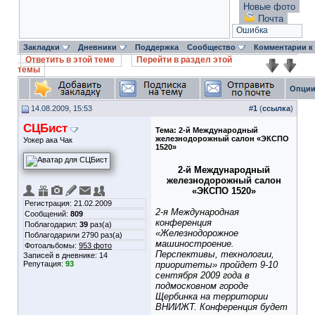
Новые фото
Почта
Ошибка
Закладки
Дневники
Поддержка
Сообщество
Комментарии к
Ответить в этой теме
Перейти в раздел этой
темы
Опции
14.08.2009, 15:53
#
1
(
ссылка
)
СЦБист
Тема:
2-й Международный
железнодорожный салон «ЭКСПО
Уокер ака Чак
1520»
2-й Международный
железнодорожный салон
«ЭКСПО 1520»
Регистрация: 21.02.2009
2-я Международная
Сообщений:
809
конференция
Поблагодарил:
39
раз(а)
«Железнодорожное
Поблагодарили 2790 раз(а)
машиностроение.
Фотоальбомы:
953 фото
Перспективы, технологии,
Записей в дневнике:
14
Репутация:
93
приоритеты» пройдет 9-10
сентября 2009 года в
подмосковном городе
Щербинка на территории
ВНИИЖТ. Конференция будет