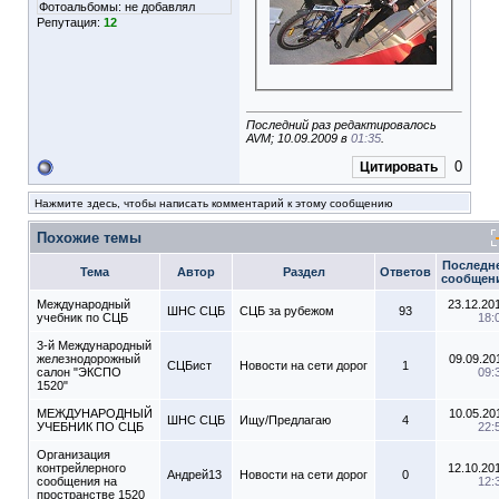
Фотоальбомы:
не добавлял
Репутация:
12
Последний раз редактировалось
AVM; 10.09.2009 в
01:35
.
0
Цитировать
Нажмите здесь, чтобы написать комментарий к этому сообщению
Похожие темы
Последн
Тема
Автор
Раздел
Ответов
сообщен
Международный
23.12.20
ШНС СЦБ
СЦБ за рубежом
93
учебник по СЦБ
18:
3-й Международный
железнодорожный
09.09.20
СЦБист
Новости на сети дорог
1
салон "ЭКСПО
09:
1520"
МЕЖДУНАРОДНЫЙ
10.05.20
ШНС СЦБ
Ищу/Предлагаю
4
УЧЕБНИК ПО СЦБ
22:
Организация
контрейлерного
12.10.20
Андрей13
Новости на сети дорог
0
сообщения на
12:
пространстве 1520