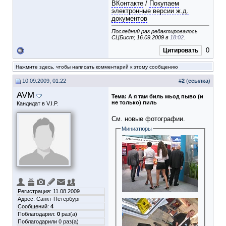
ВКонтакте
/
Покупаем
электронные версии ж.д.
документов
Последний раз редактировалось
СЦБист; 16.09.2009 в
18:02
.
0
Цитировать
Нажмите здесь, чтобы написать комментарий к этому сообщению
10.09.2009, 01:22
#
2
(
ссылка
)
AVM
Тема:
А я там биль мьод пыво (и
не только) пиль
Кандидат в V.I.P.
См. новые фотографии.
Миниатюры
Регистрация: 11.08.2009
Адрес: Санкт-Петербург
Сообщений:
4
Поблагодарил:
0
раз(а)
Поблагодарили 0 раз(а)