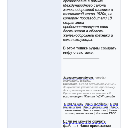
организована в рамках
Международного салона
железнодорожной техники и
технологий «expo 1520», на
котором производители 18
стран мира
продемонстрируют свои
достижения в области
железнодорожной техники и
комплектующих.
В этом топике будем собирать
инфу о выставке.
__________________
Зарегистрируйтесь
, чтобы
скачивать файлы.
Внимание!
Перед скачиванием книг и
документов установите программу
для просмотра книг
отсюда
.
Примите участие в развитии ж/д
вики-словаря
/
Журнал "АСИ" онлайн
Книги по СЦБ
|
Книги путейцам
|
Книги
машинистам
|
Книги движенцам
|
Книги
вагонникам
|
Книги связистам
|
Книги
по метрополитенам
|
Указания ГТСС
Если не можете скачать
файл...
/
Наше приложение