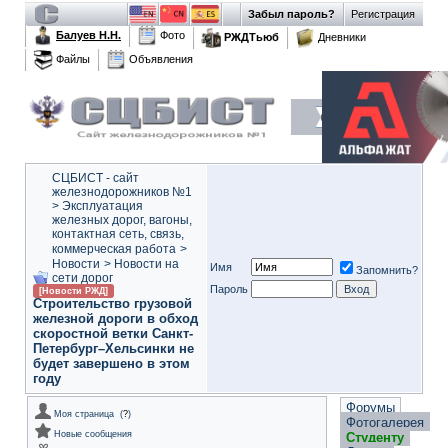
Забыл пароль?
Регистрация
Балуев Н.Н.
Фото
РЖДТьюб
Дневники
Файлы
Объявления
СЦБИСТ - сайт
железнодорожников №1
>
Эксплуатация
железных дорог, вагоны,
контактная сеть, связь,
коммерческая работа
>
Новости
>
Новости на
Имя
Запомнить?
сети дорог
Пароль
[Новости РЖД]
Строительство грузовой
железной дороги в обход
скоростной ветки Санкт-
Петербург–Хельсинки не
будет завершено в этом
году
Форумы
Моя страница
(
?
)
Фотогалерея
Новые сообщения
Студенту