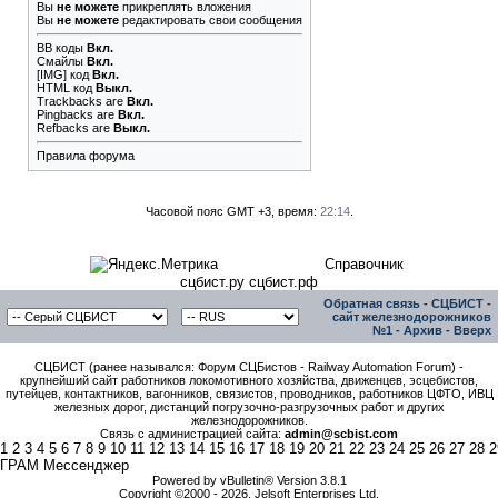
Вы
не можете
прикреплять вложения
Вы
не можете
редактировать свои сообщения
BB коды
Вкл.
Смайлы
Вкл.
[IMG]
код
Вкл.
HTML код
Выкл.
Trackbacks
are
Вкл.
Pingbacks
are
Вкл.
Refbacks
are
Выкл.
Правила форума
Часовой пояс GMT +3, время:
22:14
.
Справочник
сцбист.ру сцбист.рф
Обратная связь
-
СЦБИСТ -
сайт железнодорожников
№1
-
Архив
-
Вверх
СЦБИСТ (ранее назывался: Форум СЦБистов - Railway Automation Forum) -
крупнейший сайт работников локомотивного хозяйства, движенцев, эсцебистов,
путейцев, контактников, вагонников, связистов, проводников, работников ЦФТО, ИВЦ
железных дорог, дистанций погрузочно-разгрузочных работ и других
железнодорожников.
Связь с администрацией сайта:
admin@scbist.com
1
2
3
4
5
6
7
8
9
10
11
12
13
14
15
16
17
18
19
20
21
22
23
24
25
26
27
28
2
ГРАМ Мессенджер
Powered by vBulletin® Version 3.8.1
Copyright ©2000 - 2026, Jelsoft Enterprises Ltd.