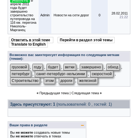
В
[Новости УЗ]
апреле 2011
года будет
завершено
28.02.2011
строительство
Admin
Новости на сети дорог
0
21:22
путепровода на
116 км. перегона
Никополь-
Марганец
Ответить в этой теме
Перейти в раздел этой темы
Translate to English
Возможно вас заинтересует информация по следующим меткам
(темам):
,
,
,
,
,
,
грузовой
году
будет
ветки
завершено
обход
,
,
,
петербург
санкт-петербург–хельсинки
скоростной
,
,
,
Строительство
этом
дороги
железной
«
Предыдущая тема
|
Следующая тема
»
Здесь присутствуют: 1
(пользователей: 0 , гостей: 1)
Ваши права в разделе
Вы
не можете
создавать новые темы
Вы
не можете
отвечать в темах