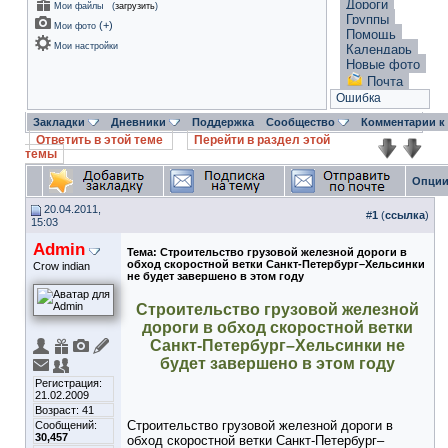
Дороги
Мои файлы
(
загрузить
)
Группы
(
+
)
Мои фото
Помощь
Мои настройки
Календарь
Новые фото
Почта
Ошибка
Закладки
Дневники
Поддержка
Сообщество
Комментарии к
Ответить в этой теме
Перейти в раздел этой
темы
Опции
20.04.2011,
#
1
(
ссылка
)
15:03
Admin
Тема:
Строительство грузовой железной дороги в
обход скоростной ветки Санкт-Петербург–Хельсинки
Crow indian
не будет завершено в этом году
Строительство грузовой железной
дороги в обход скоростной ветки
Санкт-Петербург–Хельсинки не
будет завершено в этом году
Регистрация:
21.02.2009
Возраст: 41
Строительство грузовой железной дороги в
Сообщений:
30,457
обход скоростной ветки Санкт-Петербург–