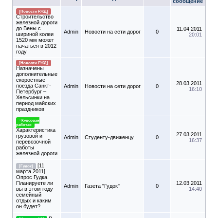
сообщение
[Новости РЖД]
Строительство
железной дороги
до Вены с
11.04.2011
Admin
Новости на сети дорог
0
шириной колеи
20:01
1520 мм может
начаться в 2012
году
[Новости РЖД]
Назначены
дополнительные
скоростные
28.03.2011
поезда Санкт-
Admin
Новости на сети дорог
0
16:10
Петербург –
Хельсинки на
период майских
праздников
=Курсовая
работа=
Характеристика
27.03.2011
грузовой и
Admin
Студенту-движeнцу
0
16:37
перевозочной
работы
железной дороги
[11
[Гудок]
марта 2011]
Опрос Гудка.
Планируете ли
12.03.2011
Admin
Газета "Гудок"
0
вы в этом году
14:40
семейный
отдых и каким
он будет?