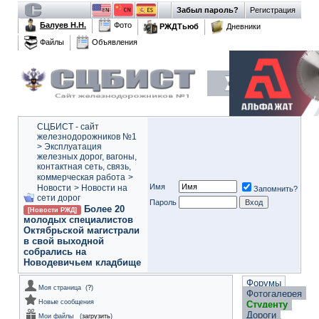
Забыл пароль?
Регистрация
Балуев Н.Н.
Фото
РЖДТьюб
Дневники
Файлы
Объявления
СЦБИСТ - сайт
железнодорожников №1
>
Эксплуатация
железных дорог, вагоны,
контактная сеть, связь,
коммерческая работа
>
Имя
Новости
>
Новости на
Запомнить?
сети дорог
Пароль
Более 20
[Новости РЖД]
молодых специалистов
Октябрьской магистрали
в свой выходной
собрались на
Новодевичьем кладбище
Форумы
Моя страница
(
?
)
Фотогалерея
Новые сообщения
Студенту
Дороги
Мои файлы
(
загрузить
)