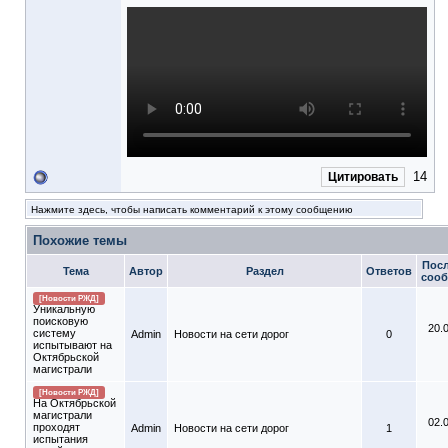
14
Цитировать
Нажмите здесь, чтобы написать комментарий к этому сообщению
Похожие темы
Пос
Тема
Автор
Раздел
Ответов
соо
[Новости РЖД]
Уникальную
поисковую
20.
систему
Admin
Новости на сети дорог
0
испытывают на
Октябрьской
магистрали
[Новости РЖД]
На Октябрьской
магистрали
02.
проходят
Admin
Новости на сети дорог
1
испытания