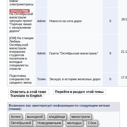
новой
электромотрисы
[Новости РЖД]
На Октябрьской
магистрали
28.
запущен проект
Admin
Новости на сети дорог
0
“Горячая линия
с начальником
дороги”
[ОМ] На станции
Любань
Октябрьской
магистрали
вчерашних
21.
Admin
Газета "Октябрьская магистраль"
9
студентов
посвятили в
молодые
специалисты
отрасли
Подготовка
17.
специалистов
Толян
Экскурс в историю железных дорог
0
среднего звена
Ответить в этой теме
Перейти в раздел этой темы
Translate to English
Возможно вас заинтересует информация по следующим меткам
(темам):
,
,
,
,
более
выходной
кладбище
магистрали
,
,
,
,
Октябрьской
Новодевичьем
молодых
Сбои