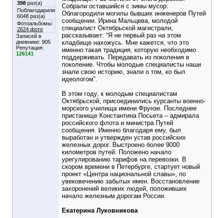
398
раз(а)
Собрали оставшийся с зимы мусор.
Поблагодарили
Облагородили могилы бывших инженеров Путей
6048 раз(а)
сообщении. Ирина Мальцева, молодой
Фотоальбомы:
специалист Октябрьской магистрали,
2624 фото
рассказывает: “Я не первый раз на этом
Записей в
дневнике:
905
кладбище нахожусь. Мне кажется, что это
Репутация:
именно такая традиция, которую необходимо
126141
поддерживать. Передавать из поколения в
поколение. Чтобы молодые специалисты наши
знали свою историю, знали о том, ко был
идеологом”.
В этом году, к молодым специалистам
Октябрьской, присоединились курсанты военно-
морского училища имени Фрунзе. Последнее
пристанище Константина Посьета – адмирала
российского флота и министра Путей
сообщения. Именно благодаря ему, был
выработан и утвержден устав российских
железных дорог. Выстроено более 9000
километров путей. Положено начало
урегулированию тарифов на перевозки. В
скором времени в Петербурге, стартует новый
проект «Центра национальной славы», по
увековечению забытых имен. Восстановление
захоронений великих людей, положивших
начало железным дорогам России.
Екатерина Луковникова