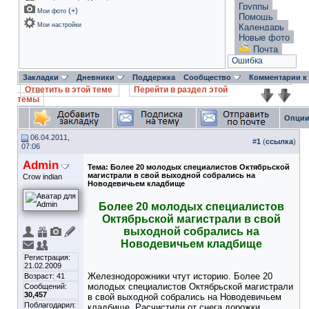
Группы
(
+
)
Мои фото
Помощь
Мои настройки
Календарь
Новые фото
Почта
Ошибка
Закладки
Дневники
Поддержка
Сообщество
Комментарии к
Ответить в этой теме
Перейти в раздел этой
темы
Опции
06.04.2011,
#
1
(
ссылка
)
07:06
Admin
Тема:
Более 20 молодых специалистов Октябрьской
магистрали в свой выходной собрались на
Crow indian
Новодевичьем кладбище
Более 20 молодых специалистов
Октябрьской магистрали в свой
выходной собрались на
Новодевичьем кладбище
Регистрация:
21.02.2009
Железнодорожники чтут историю. Более 20
Возраст: 41
молодых специалистов Октябрьской магистрали
Сообщений:
30,457
в свой выходной собрались на Новодевичьем
Поблагодарил:
кладбище. Расчистили от снега дорожки.