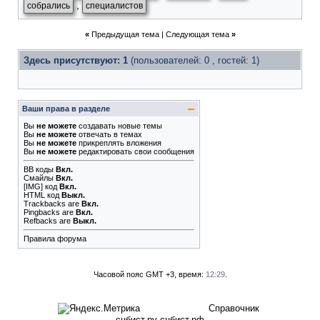
,
собрались
специалистов
«
Предыдущая тема
|
Следующая тема
»
Здесь присутствуют: 1
(пользователей: 0 , гостей: 1)
Ваши права в разделе
Вы
не можете
создавать новые темы
Вы
не можете
отвечать в темах
Вы
не можете
прикреплять вложения
Вы
не можете
редактировать свои сообщения
BB коды
Вкл.
Смайлы
Вкл.
[IMG]
код
Вкл.
HTML код
Выкл.
Trackbacks
are
Вкл.
Pingbacks
are
Вкл.
Refbacks
are
Выкл.
Правила форума
Часовой пояс GMT +3, время:
12:29
.
Справочник
сцбист.ру сцбист.рф