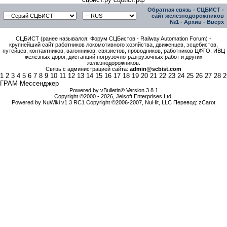
Обратная связь
-
СЦБИСТ -
сайт железнодорожников
№1
-
Архив
-
Вверх
СЦБИСТ (ранее назывался: Форум СЦБистов - Railway Automation Forum) -
крупнейший сайт работников локомотивного хозяйства, движенцев, эсцебистов,
путейцев, контактников, вагонников, связистов, проводников, работников ЦФТО, ИВЦ
железных дорог, дистанций погрузочно-разгрузочных работ и других
железнодорожников.
Связь с администрацией сайта:
admin@scbist.com
1
2
3
4
5
6
7
8
9
10
11
12
13
14
15
16
17
18
19
20
21
22
23
24
25
26
27
28
2
ГРАМ Мессенджер
Powered by vBulletin® Version 3.8.1
Copyright ©2000 - 2026, Jelsoft Enterprises Ltd.
Powered by NuWiki v1.3 RC1 Copyright ©2006-2007, NuHit, LLC Перевод: zCarot