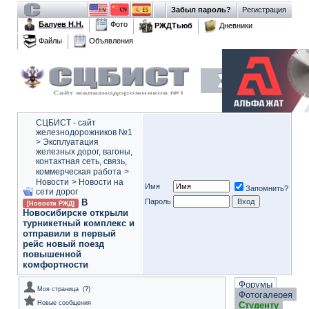
Забыл пароль?
Регистрация
Балуев Н.Н.
Фото
РЖДТьюб
Дневники
Файлы
Объявления
СЦБИСТ - сайт
железнодорожников №1
>
Эксплуатация
железных дорог, вагоны,
контактная сеть, связь,
коммерческая работа
>
Новости
>
Новости на
Имя
Запомнить?
сети дорог
В
Пароль
[Новости РЖД]
Новосибирске открыли
турникетный комплекс и
отправили в первый
рейс новый поезд
повышенной
комфортности
Форумы
Моя страница
(
?
)
Фотогалерея
Новые сообщения
Студенту