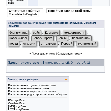
рейс
Ответить в этой теме
Перейти в раздел этой темы
Translate to English
Возможно вас заинтересует информация по следующим меткам
(темам):
,
,
,
,
блог якунина
рейс
Комплекс
комфортности
,
,
,
,
новосибирск
новосибирске
новый
повышенной
,
,
,
,
поезд
открыли
отправили
Первый
турникетный
«
Предыдущая тема
|
Следующая тема
»
Здесь присутствуют: 1
(пользователей: 0 , гостей: 1)
Ваши права в разделе
Вы
не можете
создавать новые темы
Вы
не можете
отвечать в темах
Вы
не можете
прикреплять вложения
Вы
не можете
редактировать свои сообщения
BB коды
Вкл.
Смайлы
Вкл.
[IMG]
код
Вкл.
HTML код
Выкл.