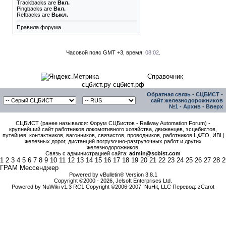
Trackbacks
are
Вкл.
Pingbacks
are
Вкл.
Refbacks
are
Выкл.
Правила форума
Часовой пояс GMT +3, время:
08:02
.
Справочник
сцбист.ру сцбист.рф
Обратная связь
-
СЦБИСТ -
сайт железнодорожников
№1
-
Архив
-
Вверх
СЦБИСТ (ранее назывался: Форум СЦБистов - Railway Automation Forum) -
крупнейший сайт работников локомотивного хозяйства, движенцев, эсцебистов,
путейцев, контактников, вагонников, связистов, проводников, работников ЦФТО, ИВЦ
железных дорог, дистанций погрузочно-разгрузочных работ и других
железнодорожников.
Связь с администрацией сайта:
admin@scbist.com
1
2
3
4
5
6
7
8
9
10
11
12
13
14
15
16
17
18
19
20
21
22
23
24
25
26
27
28
2
ГРАМ Мессенджер
Powered by vBulletin® Version 3.8.1
Copyright ©2000 - 2026, Jelsoft Enterprises Ltd.
Powered by NuWiki v1.3 RC1 Copyright ©2006-2007, NuHit, LLC Перевод: zCarot