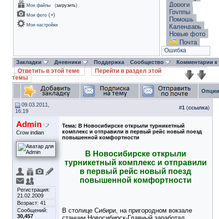
Дороги
Мои файлы
(
загрузить
)
Группы
(
+
)
Мои фото
Помощь
Мои настройки
Календарь
Новые фото
Почта
Ошибка
Закладки
Дневники
Поддержка
Сообщество
Комментарии к
Ответить в этой теме
Перейти в раздел этой
темы
Опции
09.03.2011,
#
1
(
ссылка
)
16:19
Admin
Тема:
В Новосибирске открыли турникетный
комплекс и отправили в первый рейс новый поезд
Crow indian
повышенной комфортности
В Новосибирске открыли
турникетный комплекс и отправили
в первый рейс новый поезд
повышенной комфортности
Регистрация:
21.02.2009
Возраст: 41
В столице Сибири, на пригородном вокзале
Сообщений:
30,457
станции Новосибирск-Главный заработал