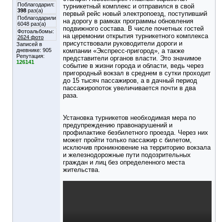
Поблагодарил:
турникетный комплекс и отправился в свой
398
раз(а)
первый рейс новый электропоезд, поступивший
Поблагодарили
на дорогу в рамках программы обновления
6048 раз(а)
подвижного состава. В числе почетных гостей
Фотоальбомы:
на церемонии открытия турникетного комплекса
2624 фото
присутствовали руководители дороги и
Записей в
дневнике:
905
компании «Экспресс-пригород», а также
Репутация:
представители органов власти. Это значимое
126141
событие в жизни города и области, ведь через
пригородный вокзал в среднем в сутки проходит
до 15 тысяч пассажиров, а в дачный период
пассажиропоток увеличивается почти в два
раза.
Установка турникетов необходимая мера по
предупреждению правонарушений и
профилактике безбилетного проезда. Через них
может пройти только пассажир с билетом,
исключив проникновение на территорию вокзала
и железнодорожные пути подозрительных
граждан и лиц без определенного места
жительства.