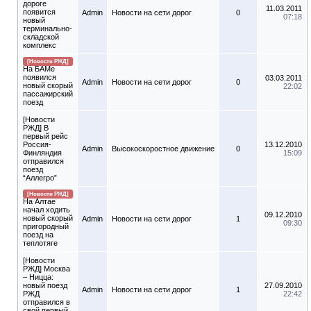
дороге
11.03.2011
появится
Admin
Новости на сети дорог
0
07:18
новый
терминально-
складской
комплекс
[Новости РЖД]
На БАМе
появился
03.03.2011
Admin
Новости на сети дорог
0
новый скорый
22:02
пассажирский
поезд
[Новости
РЖД] В
первый рейс
Россия-
13.12.2010
Admin
Высокоскоростное движение
0
Финляндия
15:09
отправился
поезд
“Аллегро”
[Новости РЖД]
На Алтае
начал ходить
09.12.2010
новый скорый
Admin
Новости на сети дорог
1
09:30
пригородный
поезд на
теплотяге
[Новости
РЖД] Москва
– Ницца:
новый поезд
27.09.2010
Admin
Новости на сети дорог
1
РЖД
22:42
отправился в
свой первый