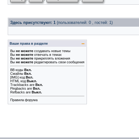
Здесь присутствуют: 1
(пользователей: 0 , гостей: 1)
Ваши права в разделе
Вы
не можете
создавать новые темы
Вы
не можете
отвечать в темах
Вы
не можете
прикреплять вложения
Вы
не можете
редактировать свои сообщения
BB коды
Вкл.
Смайлы
Вкл.
[IMG]
код
Вкл.
HTML код
Выкл.
Trackbacks
are
Вкл.
Pingbacks
are
Вкл.
Refbacks
are
Выкл.
Правила форума