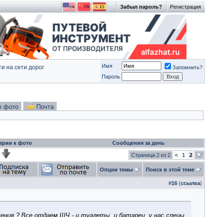
Забыл пароль?
Регистрация
Имя
и на сети дорог
Запомнить?
Пароль
е фото
Почта
арии к фото
Сообщения за день
Страница 2 из 2
<
1
2
Опции темы
Поиск в этой теме
#
16
(
ссылка
)
ения ? Все отдаем ШЧ - и туалеты, и батареи, у нас спецы