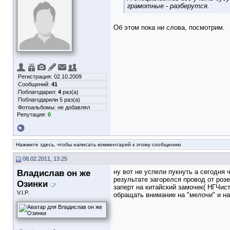
грамотные - разберутся.
Об этом пока ни слова, посмотрим.
Регистрация: 02.10.2009
Сообщений:
41
Поблагодарил:
4
раз(а)
Поблагодарили 5 раз(а)
Фотоальбомы:
не добавлял
Репутация:
0
Нажмите здесь, чтобы написать комментарий к этому сообщению
08.02.2011, 13:25
Владислав он же
ну вот не успели пукнуть а сегодня
результате загорелся провод от роз
Озинки
заперт на китайский замочек( НГЧис
V.I.P.
обращать внимание на "мелочи" и на