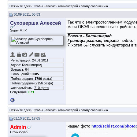
Нажмите здесь, чтобы написать комментарий к этому сообщению
30.09.2011, 05:53
Суховерша Алексей
Так что с электроотоплением модуле
меня ОВЭЛ запрещенные к работе так
Super V.I.P.
__________________
Россия - Калининград.
Границы разные, страна - одна.
Я хотел бы служить кондуктором в тр
Регистрация: 24.01.2011
Адрес: Калининград
Возраст: 64
Сообщений:
9,085
Поблагодарил:
1796
раз(а)
Поблагодарили 2156 раз(а)
Фотоальбомы:
710 фото
Репутация:
673
Нажмите здесь, чтобы написать комментарий к этому сообщению
01.10.2011, 17:05
Admin
нашел фото
http://scbist.com/phot
__________________
Crow indian