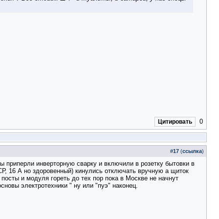
0
Цитировать
#
17
(
ссылка
)
ты приперли инверторную сварку и включили в розетку бытовки в
СР, 16 А но здоровенный) кинулись отключать вручную а щиток
посты и модуля гореть до тех пор пока в Москве не начнут
сновы электротехники " ну или "пуэ" наконец.