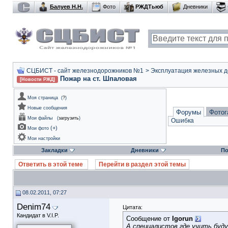
Балуев Н.Н.
Фото
РЖДТьюб
Дневники
СЦБИСТ - сайт железнодорожников №1
>
Эксплуатация железных дор
Пожар на ст. Шпаловая
[Новости РЖД]
Моя страница
(
?
)
Новые сообщения
Форумы
Фотог
Мои файлы
(
загрузить
)
Ошибка
(
+
)
Мои фото
Мои настройки
Закладки
Дневники
По
Ответить в этой теме
Перейти в раздел этой темы
08.02.2011, 07:27
Denim74
Цитата:
Кандидат в V.I.P.
Сообщение от
Igorun
А специалистов где учить буду