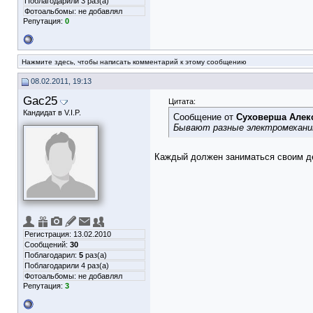
Поблагодарили 3 раз(а)
Фотоальбомы:
не добавлял
Репутация:
0
Нажмите здесь, чтобы написать комментарий к этому сообщению
08.02.2011, 19:13
Gac25
Цитата:
Кандидат в V.I.P.
Сообщение от
Суховерша Алек
Бывают разные электромехани
Каждый должен заниматься своим дел
Регистрация: 13.02.2010
Сообщений:
30
Поблагодарил:
5
раз(а)
Поблагодарили 4 раз(а)
Фотоальбомы:
не добавлял
Репутация:
3