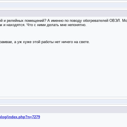
й и релейных помещений? А именно по поводу обогревателей ОВЭЛ. Можн
 и находятся. Что с ними делать мне непонятно.
амвае, а уж хуже этой работы нет ничего на свете.
oplog/index.php?n=7279