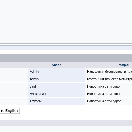
Автор
Раздел
Admin
Нарушения безопасности на ж
Admin
Газета "Октябрьская магистр
yant
Новости на сети дорог
Александр
Новости на сети дорог
zawodik
Новости на сети дорог
 to English