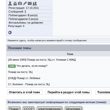
Регистрация: 17.10.2011
Сообщений:
1
Поблагодарил:
0
раз(а)
Поблагодарили 0 раз(а)
Фотоальбомы:
не добавлял
Репутация:
0
Нажмите здесь, чтобы написать комментарий к этому сообщению
Похожие темы
Тема
[28 июня 1993] Пожар на посту ЭЦ ст. Узловая-1 МЖД
Что делать, если пожар?
[ОМ]
Пожар на посту ЭЦ
[ОЖД] Пожар ст. Лебяжье
Ст. Колпино - Пожар на посту ЭЦ
Ответить в этой теме
Перейти в раздел этой темы
Translate
Возможно вас заинтересует информация по следующим меткам (темам):
,
,
,
Пожар
СССР
электромеханик
Шпаловая