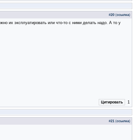
#
20
(
ссылка
)
о их эксплуатировать или что-то с ними делать надо. А то у
1
Цитировать
#
21
(
ссылка
)