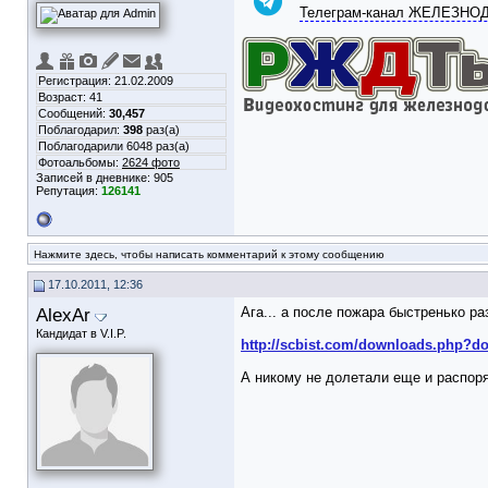
Телеграм-канал ЖЕЛЕЗН
Регистрация: 21.02.2009
Возраст: 41
Сообщений:
30,457
Поблагодарил:
398
раз(а)
Поблагодарили 6048 раз(а)
Фотоальбомы:
2624 фото
Записей в дневнике:
905
Репутация:
126141
Нажмите здесь, чтобы написать комментарий к этому сообщению
17.10.2011, 12:36
AlexAr
Ага... а после пожара быстренько ра
Кандидат в V.I.P.
http://scbist.com/downloads.php?d
А никому не долетали еще и распор