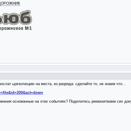
ОДОРОЖНИК
зослат ьрезолюцию на места, из разряда: сделайте то, не знаем что...
o=file&id=200&act=down
яжения основанные на этих событиях? Поделитесь реквизитвами сих док