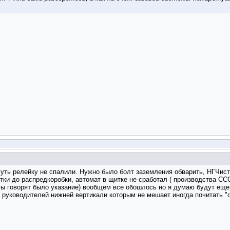
 чуть релейку не спалили. Нужно было болт заземления обварить, НГЧис
етки до распредкоробки, автомат в щитке не сработал ( производства СС
ты говорят было указание
) вообщем все обошлось но я думаю будут еще 
 руководителей нижней вертикали которым не мешает иногда почитать "о