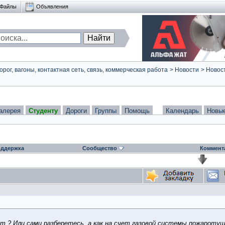
Файлы
Объявления
ог, вагоны, контактная сеть, связь, коммерческая работа
>
Новости
>
Новост
алерея
Студенту
Дороги
Группы
Помощь
Календарь
Новы
ддержка
Сообщество
Коммент
т ? Или сами разберетесь, а как на счет газовой системы пожаротуш