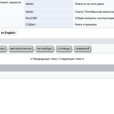
тернет, выросло
Admin
Новости на сети дорог
Admin
Газета "Октябрьская магистр
Rus1359
Общие вопросы эксплуатаци
СЦБист
Книги и журналы
 to English
,
,
,
,
тро
метрополитен
петербург
столицы
северной
«
Предыдущая тема
|
Следующая тема
»