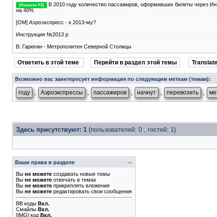
В 2010 году количество пассажиров, оформивших билеты через Ин
[Новости УЗ]
на 40%
[ОМ] Аэроэкспресс - к 2013-му?
Инструкция №2013 р
В. Гарюгин - Метрополитен Северной Столицы
Ответить в этой теме
Перейти в раздел этой темы
Translate
Возможно вас заинтересует информация по следующим меткам (темам):
,
,
,
,
,
году
Аэроэкспрессы
пассажиров
начнут
перевозить
ме
Здесь присутствуют: 1
(пользователей: 0 , гостей: 1)
Ваши права в разделе
Вы
не можете
создавать новые темы
Вы
не можете
отвечать в темах
Вы
не можете
прикреплять вложения
Вы
не можете
редактировать свои сообщения
BB коды
Вкл.
Смайлы
Вкл.
[IMG]
код
Вкл.