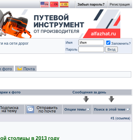
Забыл пароль?
Регистрация
Имя
и на сети дорог
Запомнить?
Пароль
е фото
Почта
арии к фото
Сообщения за день
Опции темы
Поиск в этой теме
#
1
(
ссылка
)
ой столицы в 2013 году