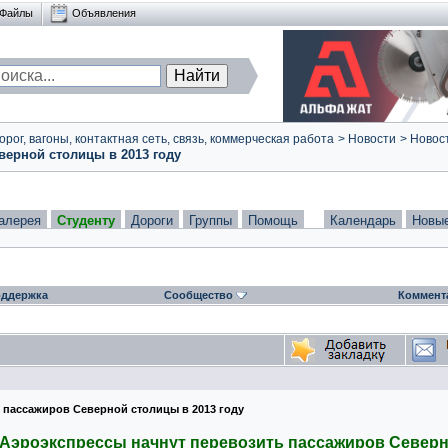
Файлы
Объявления
ог, вагоны, контактная сеть, связь, коммерческая работа
>
Новости
>
Новост
ерной столицы в 2013 году
алерея
Студенту
Дороги
Группы
Помощь
Календарь
Новы
ддержка
Сообщество
Коммент
 пассажиров Северной столицы в 2013 году
Аэроэкспрессы начнут перевозить пассажиров Северн