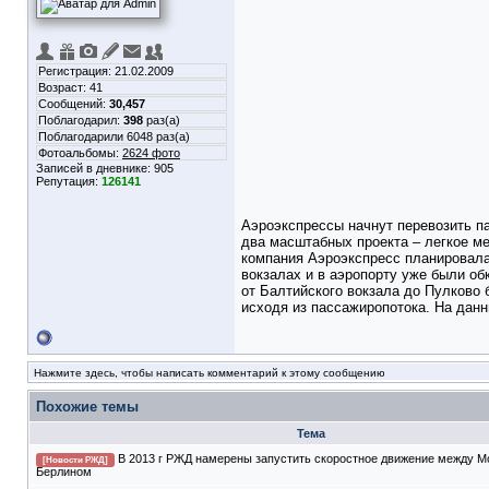
Регистрация: 21.02.2009
Возраст: 41
Сообщений:
30,457
Поблагодарил:
398
раз(а)
Поблагодарили 6048 раз(а)
Фотоальбомы:
2624 фото
Записей в дневнике:
905
Репутация:
126141
Аэроэкспрессы начнут перевозить п
два масштабных проекта – легкое ме
компания Аэроэкспресс планировала 
вокзалах и в аэропорту уже были об
от Балтийского вокзала до Пулково 
исходя из пассажиропотока. На данн
Нажмите здесь, чтобы написать комментарий к этому сообщению
Похожие темы
Тема
В 2013 г РЖД намерены запустить скоростное движение между М
[Новости РЖД]
Берлином