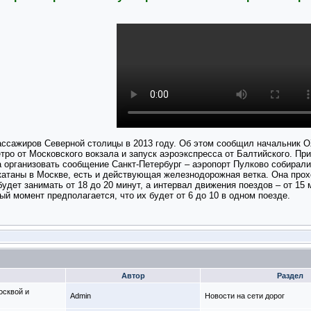
ассажиров Северной столицы в 2013 году. Об этом сообщил начальник О
тро от Московского вокзала и запуск аэроэкспресса от Балтийского. П
организовать сообщение Санкт-Петербург – аэропорт Пулково собиралис
катаны в Москве, есть и действующая железнодорожная ветка. Она прох
будет занимать от 18 до 20 минут, а интервал движения поездов – от 15
ый момент предполагается, что их будет от 6 до 10 в одном поезде.
Автор
Раздел
осквой и
Admin
Новости на сети дорог