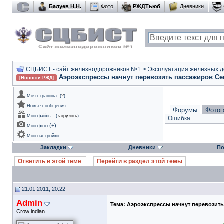
Балуев Н.Н.
Фото
РЖДТьюб
Дневники
СЦБИСТ - сайт железнодорожников №1
>
Эксплуатация железных дор
Аэроэкспрессы начнут перевозить пассажиров Сев
[Новости РЖД]
Моя страница
(
?
)
Новые сообщения
Форумы
Фотог
Мои файлы
(
загрузить
)
Ошибка
(
+
)
Мои фото
Мои настройки
Закладки
Дневники
По
Ответить в этой теме
Перейти в раздел этой темы
21.01.2011, 20:22
Admin
Тема:
Аэроэкспрессы начнут перевозить
Crow indian