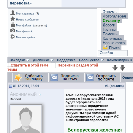
перевозка»
Форумы
Моя страница
(
?
)
Фотогалерея
Новые сообщения
Студенту
Дороги
Мои файлы
(
загрузить
)
Группы
(
+
)
Мои фото
Помощь
Мои настройки
Календарь
Новые фото
Почта
Ошибка
Закладки
Дневники
Поддержка
Сообщество
Комментарии к
Ответить в этой теме
Перейти в раздел этой
темы
Опции
01.12.2014, 16:04
#
1
(
ссылка
)
Анонимный
Тема:
Белорусская железная
дорога с I квартала 2015 года
Banned
будет оформлять все
электронные юридически
значимые перевозочные
документы при помощи одной
информационной системы – АС
«Электронная перевозка»
Белорусская железная