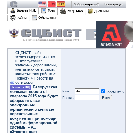
Забыл пароль?
Регистрация
Балуев Н.Н.
Фото
РЖДТьюб
Дневники
Файлы
Объявления
СЦБИСТ - сайт
железнодорожников №1
>
Эксплуатация
железных дорог, вагоны,
контактная сеть, связь,
коммерческая работа
>
Новости
>
Новости на
сети дорог
Белорусская
[Новости БЧ]
железная дорога с I
Имя
Запомнить?
квартала 2015 года будет
Пароль
оформлять все
электронные
юридически значимые
перевозочные
документы при помощи
одной информационной
системы – АС
«Электронная