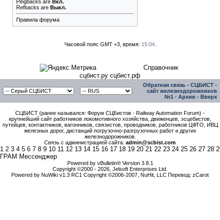
Pingbacks
are
Вкл.
Refbacks
are
Выкл.
Правила форума
Часовой пояс GMT +3, время:
15:04
.
Справочник
сцбист.ру сцбист.рф
Обратная связь
-
СЦБИСТ -
сайт железнодорожников
№1
-
Архив
-
Вверх
СЦБИСТ (ранее назывался: Форум СЦБистов - Railway Automation Forum) -
крупнейший сайт работников локомотивного хозяйства, движенцев, эсцебистов,
путейцев, контактников, вагонников, связистов, проводников, работников ЦФТО, ИВЦ
железных дорог, дистанций погрузочно-разгрузочных работ и других
железнодорожников.
Связь с администрацией сайта:
admin@scbist.com
1
2
3
4
5
6
7
8
9
10
11
12
13
14
15
16
17
18
19
20
21
22
23
24
25
26
27
28
2
ГРАМ Мессенджер
Powered by vBulletin® Version 3.8.1
Copyright ©2000 - 2026, Jelsoft Enterprises Ltd.
Powered by NuWiki v1.3 RC1 Copyright ©2006-2007, NuHit, LLC Перевод: zCarot