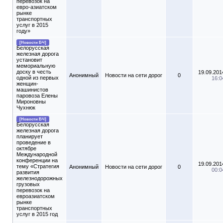
перевозок на
евро-азиатском
рынке
транспортных
услуг в 2015
году»
[Новости БЧ]
Белорусская
железная дорога
установит
мемориальную
доску в честь
19.09.201
Анонимный
Новости на сети дорог
0
одной из первых
16:0
женщин-
машинистов
паровоза Елены
Мироновны
Чухнюк
[Новости БЧ]
Белорусская
железная дорога
планирует
проведение в
октябре
Международной
конференции на
19.09.201
тему «Стратегия
Анонимный
Новости на сети дорог
0
00:0
развития
железнодорожных
грузовых
перевозок на
евроазиатском
рынке
транспортных
услуг в 2015 год