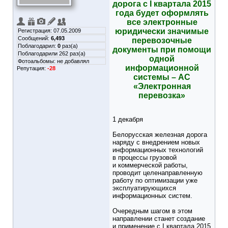
дорога с I квартала 2015
года будет оформлять
все электронные
юридически значимые
Регистрация: 07.05.2009
Сообщений:
6,493
перевозочные
Поблагодарил:
0
раз(а)
документы при помощи
Поблагодарили 262 раз(а)
одной
Фотоальбомы:
не добавлял
информационной
Репутация:
-28
системы – АС
«Электронная
перевозка»
1 декабря
Белорусская железная дорога
наряду с внедрением новых
информационных технологий
в процессы грузовой
и коммерческой работы,
проводит целенаправленную
работу по оптимизации уже
эксплуатирующихся
информационных систем.
Очередным шагом в этом
направлении станет создание
и применение с I квартала 2015