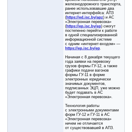
железнодорожного транспорта,
ранее использовавшие два
интернет-интерфейса: АПЗ
(
https://ed.isc.by/apz
) и АС
«Электронная перевозка»
(
https://ep.isc.by/ep
) смогут
постепенно перейти к работе
в одной специализированной
информационной системе
с одним «интернет-входом» —
https://ep.isc.by/ep
.
Начиная с 8 декабря текущего
года заявки на перевозку
грузов формы ГУ-12, а также
графики подачи вагонов
формы ГУ-11 в форме
электронных юридически
значимых документов,
подписанных ЭЦП, уже можно
будет подавать в АС
«Электронная перевозка».
Технология работы
с электронными документами
форм ГУ-12 и ГУ-11 в АС
«Электронная перевозка»
ничем не отличается
от существовавшей в АПЗ.