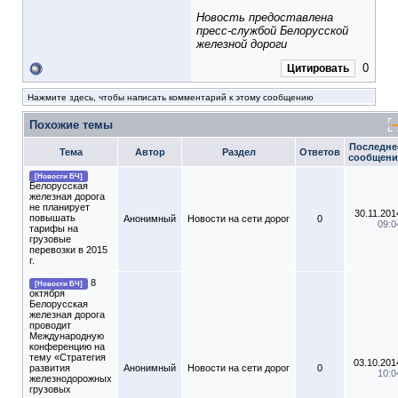
Новость предоставлена
пресс-службой Белорусской
железной дороги
0
Цитировать
Нажмите здесь, чтобы написать комментарий к этому сообщению
Похожие темы
Последне
Тема
Автор
Раздел
Ответов
сообщени
[Новости БЧ]
Белорусская
железная дорога
не планирует
30.11.201
повышать
Анонимный
Новости на сети дорог
0
09:0
тарифы на
грузовые
перевозки в 2015
г.
8
[Новости БЧ]
октября
Белорусская
железная дорога
проводит
Международную
конференцию на
тему «Стратегия
03.10.201
развития
Анонимный
Новости на сети дорог
0
10:0
железнодорожных
грузовых