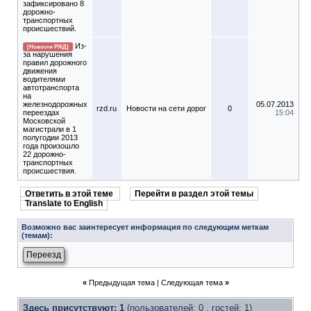
зафиксировано 8
дорожно-
транспортных
происшествий.
Из-
[Новости РЖД]
за нарушения
правил дорожного
движения
водителями
автотранспорта
на
железнодорожных
05.07.2013
rzd.ru
Новости на сети дорог
0
переездах
15:04
Московской
магистрали в 1
полугодии 2013
года произошло
22 дорожно-
транспортных
происшествия.
Ответить в этой теме
Перейти в раздел этой темы
Translate to English
Возможно вас заинтересует информация по следующим меткам
(темам):
Переезд
«
Предыдущая тема
|
Следующая тема
»
Здесь присутствуют: 1
(пользователей: 0 , гостей: 1)