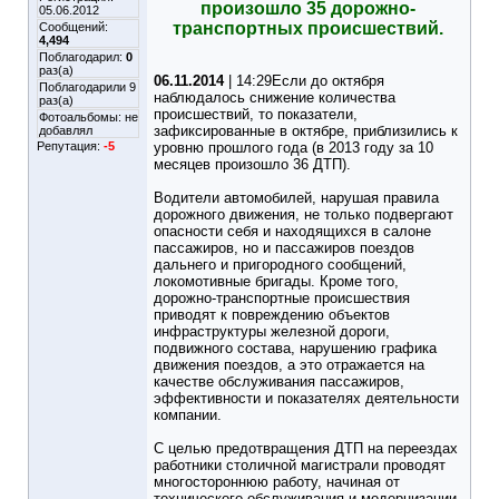
произошло 35 дорожно-
05.06.2012
транспортных происшествий.
Сообщений:
4,494
Поблагодарил:
0
раз(а)
06.11.2014
| 14:29Если до октября
Поблагодарили 9
наблюдалось снижение количества
раз(а)
происшествий, то показатели,
Фотоальбомы:
не
зафиксированные в октябре, приблизились к
добавлял
Репутация:
-5
уровню прошлого года (в 2013 году за 10
месяцев произошло 36 ДТП).
Водители автомобилей, нарушая правила
дорожного движения, не только подвергают
опасности себя и находящихся в салоне
пассажиров, но и пассажиров поездов
дальнего и пригородного сообщений,
локомотивные бригады. Кроме того,
дорожно-транспортные происшествия
приводят к повреждению объектов
инфраструктуры железной дороги,
подвижного состава, нарушению графика
движения поездов, а это отражается на
качестве обслуживания пассажиров,
эффективности и показателях деятельности
компании.
С целью предотвращения ДТП на переездах
работники столичной магистрали проводят
многостороннюю работу, начиная от
технического обслуживания и модернизации