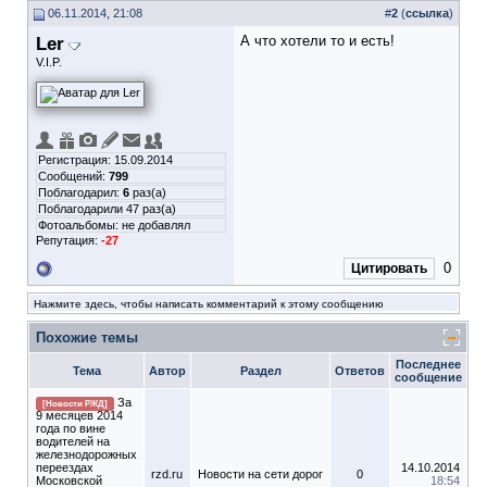
06.11.2014, 21:08
#
2
(
ссылка
)
Ler
А что хотели то и есть!
V.I.P.
Регистрация: 15.09.2014
Сообщений:
799
Поблагодарил:
6
раз(а)
Поблагодарили 47 раз(а)
Фотоальбомы:
не добавлял
Репутация:
-27
0
Цитировать
Нажмите здесь, чтобы написать комментарий к этому сообщению
Похожие темы
Последнее
Тема
Автор
Раздел
Ответов
сообщение
За
[Новости РЖД]
9 месяцев 2014
года по вине
водителей на
железнодорожных
переездах
14.10.2014
rzd.ru
Новости на сети дорог
0
Московской
18:54