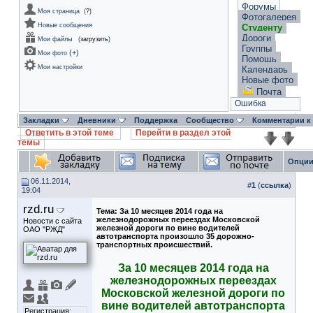
Форумы
Моя страница
(
?
)
Фотогалерея
Новые сообщения
Студенту
Дороги
Мои файлы
(
загрузить
)
Группы
(
+
)
Мои фото
Помощь
Мои настройки
Календарь
Новые фото
Почта
Ошибка
Закладки
Дневники
Поддержка
Сообщество
Комментарии к
Ответить в этой теме
Перейти в раздел этой
темы
Опции
06.11.2014,
#
1
(
ссылка
)
19:04
rzd.ru
Тема:
За 10 месяцев 2014 года на
железнодорожных переездах Московской
Новости с сайта
железной дороги по вине водителей
ОАО "РЖД"
автотранспорта произошло 35 дорожно-
транспортных происшествий.
За 10 месяцев 2014 года на
железнодорожных переездах
Московской железной дороги по
вине водителей автотранспорта
Регистрация: