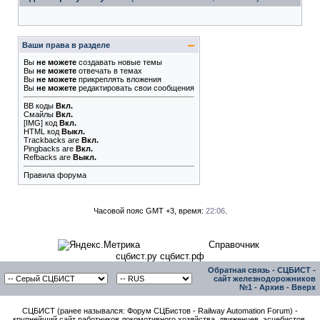
Ваши права в разделе
Вы
не можете
создавать новые темы
Вы
не можете
отвечать в темах
Вы
не можете
прикреплять вложения
Вы
не можете
редактировать свои сообщения
BB коды
Вкл.
Смайлы
Вкл.
[IMG]
код
Вкл.
HTML код
Выкл.
Trackbacks
are
Вкл.
Pingbacks
are
Вкл.
Refbacks
are
Выкл.
Правила форума
Часовой пояс GMT +3, время:
22:06
.
Справочник
сцбист.ру сцбист.рф
Обратная связь
-
СЦБИСТ -
сайт железнодорожников
№1
-
Архив
-
Вверх
СЦБИСТ (ранее назывался: Форум СЦБистов - Railway Automation Forum) -
крупнейший сайт работников локомотивного хозяйства, движенцев, эсцебистов,