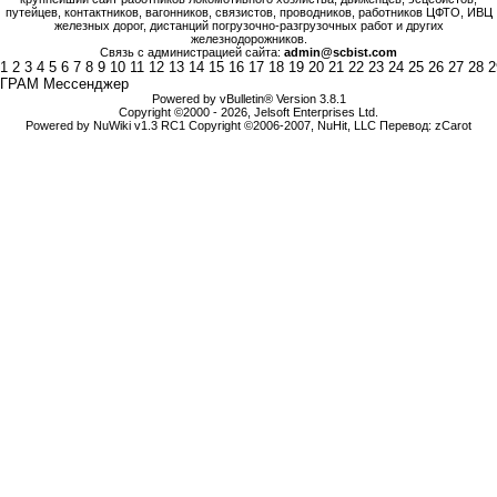
путейцев, контактников, вагонников, связистов, проводников, работников ЦФТО, ИВЦ
железных дорог, дистанций погрузочно-разгрузочных работ и других
железнодорожников.
Связь с администрацией сайта:
admin@scbist.com
1
2
3
4
5
6
7
8
9
10
11
12
13
14
15
16
17
18
19
20
21
22
23
24
25
26
27
28
2
ГРАМ Мессенджер
Powered by vBulletin® Version 3.8.1
Copyright ©2000 - 2026, Jelsoft Enterprises Ltd.
Powered by NuWiki v1.3 RC1 Copyright ©2006-2007, NuHit, LLC Перевод: zCarot