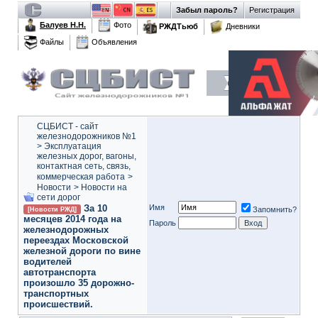
Забыл пароль?
Регистрация
Балуев Н.Н.
Фото
РЖДТьюб
Дневники
Файлы
Объявления
СЦБИСТ - сайт
железнодорожников №1
>
Эксплуатация
железных дорог, вагоны,
контактная сеть, связь,
коммерческая работа
>
Новости
>
Новости на
сети дорог
За 10
Имя
Запомнить?
[Новости РЖД]
месяцев 2014 года на
Пароль
железнодорожных
переездах Московской
железной дороги по вине
водителей
автотранспорта
произошло 35 дорожно-
транспортных
происшествий.