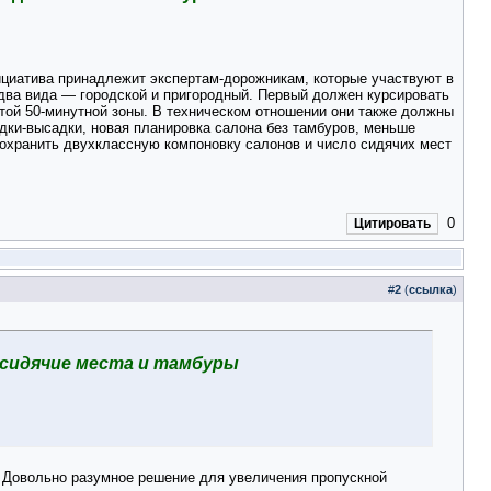
ициатива принадлежит экспертам-дорожникам, которые участвуют в
 два вида — городской и пригородный. Первый должен курсировать
этой 50-минутной зоны. В техническом отношении они также должны
адки-высадки, новая планировка салона без тамбуров, меньше
сохранить двухклассную компоновку салонов и число сидячих мест
0
Цитировать
#
2
(
ссылка
)
 сидячие места и тамбуры
. Довольно разумное решение для увеличения пропускной