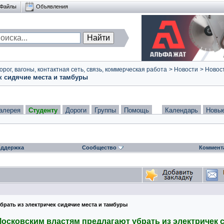
Файлы
Объявления
ог, вагоны, контактная сеть, связь, коммерческая работа
>
Новости
>
Новост
к сидячие места и тамбуры
алерея
Студенту
Дороги
Группы
Помощь
Календарь
Новы
ддержка
Сообщество
Коммент
брать из электричек сидячие места и тамбуры
осковским властям предлагают убрать из электричек 