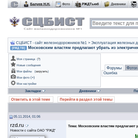
Балуев Н.Н.
Фото
РЖДТьюб
Дневники
СЦБИСТ - сайт железнодорожников №1
>
Эксплуатация железных дор
Московским властям предлагают убрать из электриче
[РЖД ТВ]
Моя страница
(
?
)
Новые сообщения
Форумы
Фотог
Мои файлы
(
загрузить
)
Ошибка
(
+
)
Мои фото
Мои настройки
Закладки
Дневники
По
Ответить в этой теме
Перейти в раздел этой темы
05.11.2014, 01:06
rzd.ru
Тема:
Московским властям предлагают у
Новости с сайта ОАО "РЖД"
М