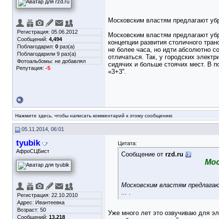
Московским властям предлагают убр
Регистрация: 05.06.2012
Московским властям предлагают убр
Сообщений:
4,494
концепции развития столичного тран
Поблагодарил:
0
раз(а)
не более часа, но идти абсолютно с
Поблагодарили 9 раз(а)
отличаться. Так, у городских элект
Фотоальбомы:
не добавлял
сидячих и больше стоячих мест. В п
Репутация:
-5
«3+3''.
Нажмите здесь, чтобы написать комментарий к этому сообщению
05.11.2014, 06:01
tyubik
Цитата:
АфроСЦБист
Сообщение от
rzd.ru
Мос
Московским властям предлагаю
... .
Регистрация: 22.10.2010
Адрес: Ивантеевка
Возраст: 50
Уже много лет это озвучиваю для э
Сообщений:
13,218