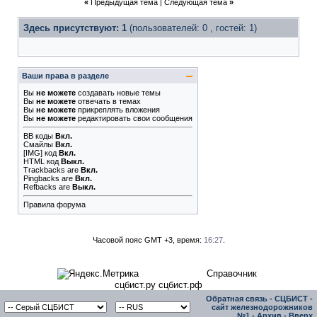
«
Предыдущая тема
|
Следующая тема
»
Здесь присутствуют: 1
(пользователей: 0 , гостей: 1)
Ваши права в разделе
Вы
не можете
создавать новые темы
Вы
не можете
отвечать в темах
Вы
не можете
прикреплять вложения
Вы
не можете
редактировать свои сообщения
BB коды
Вкл.
Смайлы
Вкл.
[IMG]
код
Вкл.
HTML код
Выкл.
Trackbacks
are
Вкл.
Pingbacks
are
Вкл.
Refbacks
are
Выкл.
Правила форума
Часовой пояс GMT +3, время:
16:27
.
Справочник
сцбист.ру сцбист.рф
Обратная связь
-
СЦБИСТ -
сайт железнодорожников
№1
-
Архив
-
Вверх