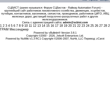
СЦБИСТ (ранее назывался: Форум СЦБистов - Railway Automation Forum) -
крупнейший сайт работников локомотивного хозяйства, движенцев, эсцебистов,
путейцев, контактников, вагонников, связистов, проводников, работников ЦФТО, ИВЦ
железных дорог, дистанций погрузочно-разгрузочных работ и других
железнодорожников.
Связь с администрацией сайта:
admin@scbist.com
1
2
3
4
5
6
7
8
9
10
11
12
13
14
15
16
17
18
19
20
21
22
23
24
25
26
27
28
2
ГРАМ Мессенджер
Powered by vBulletin® Version 3.8.1
Copyright ©2000 - 2026, Jelsoft Enterprises Ltd.
Powered by NuWiki v1.3 RC1 Copyright ©2006-2007, NuHit, LLC Перевод: zCarot