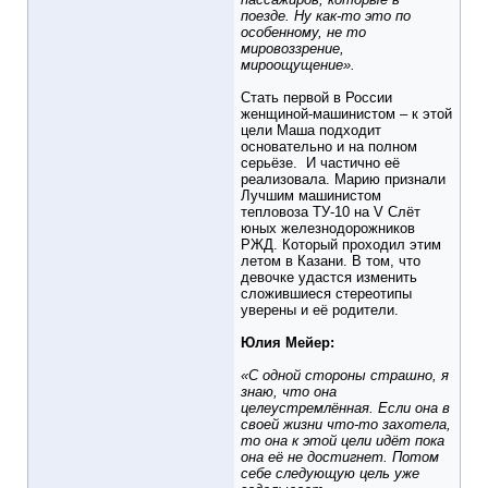
поезде. Ну как-то это по
особенному, не то
мировоззрение,
мироощущение».
Стать первой в России
женщиной-машинистом – к этой
цели Маша подходит
основательно и на полном
серьёзе. И частично её
реализовала. Марию признали
Лучшим машинистом
тепловоза ТУ-10 на V Слёт
юных железнодорожников
РЖД. Который проходил этим
летом в Казани. В том, что
девочке удастся изменить
сложившиеся стереотипы
уверены и её родители.
Юлия Мейер:
«С одной стороны страшно, я
знаю, что она
целеустремлённая. Если она в
своей жизни что-то захотела,
то она к этой цели идёт пока
она её не достигнет. Потом
себе следующую цель уже