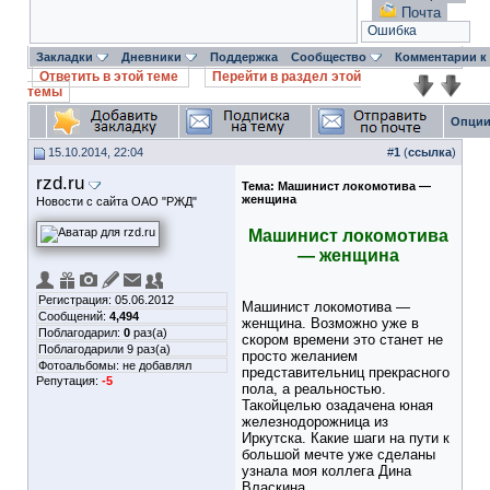
Почта
Ошибка
Закладки
Дневники
Поддержка
Сообщество
Комментарии к
Ответить в этой теме
Перейти в раздел этой
темы
Опции
15.10.2014, 22:04
#
1
(
ссылка
)
rzd.ru
Тема:
Машинист локомотива —
женщина
Новости с сайта ОАО "РЖД"
Машинист локомотива
— женщина
Регистрация: 05.06.2012
Машинист локомотива —
Сообщений:
4,494
женщина. Возможно уже в
Поблагодарил:
0
раз(а)
скором времени это станет не
Поблагодарили 9 раз(а)
просто желанием
Фотоальбомы:
не добавлял
представительниц прекрасного
Репутация:
-5
пола, а реальностью.
Такойцелью озадачена юная
железнодорожница из
Иркутска. Какие шаги на пути к
большой мечте уже сделаны
узнала моя коллега Дина
Власкина.