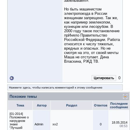
заделывает».
Но быть машинистом
электропоезда в России
женщинам запрещено. Так же,
как например землекопом,
кузнецом или лесорубом. В
2000 году такое постановление
прИняло Правительство
Российской Федерации. Работа
относится к числу тяжелых,
вредных и опасных. Но не
смотря на это, от своей мечты
Маша не отступает. Дина
Власкина, РЖД ТВ.
0
Цитировать
Нажмите здесь, чтобы написать комментарий к этому сообщению
Похожие темы
Последнее
Тема
Автор
Раздел
Ответов
сообщение
[01-2014]
Положение о
нагрудном
18.05.2014
знаке
Admin
xx2
0
08:53
"Лучший