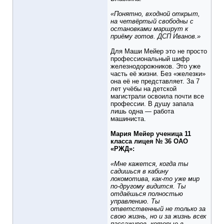
«Понятно, входной открыт,
на четвёртый свободны с
остановками маршрут к
приёму готов. ДСП Иванов.»
Для Маши Мейер это не просто
профессиональный шифр
железнодорожников. Это уже
часть её жизни. Без «железки»
она её не представляет. За 7
лет учёбы на детской
магистрали освоила почти все
профессии. В душу запала
лишь одна — работа
машиниста.
Мария Мейер ученица 11
класса лицея № 36 ОАО
«РЖД»:
«Мне кажется, когда ты
садишься в кабину
локомотива, как-то уже мир
по-другому видится. Ты
отдаёшься полностью
управлению. Ты
ответственный не только за
свою жизнь, но и за жизнь всех
пассажиров, которые в