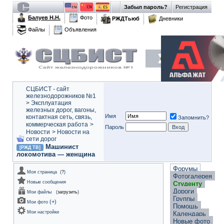
Забыл пароль?
Регистрация
Балуев Н.Н.
Фото
РЖДТьюб
Дневники
Файлы
Объявления
СЦБИСТ - сайт
железнодорожников №1
>
Эксплуатация
железных дорог, вагоны,
Имя
контактная сеть, связь,
Запомнить?
коммерческая работа
>
Пароль
Новости
>
Новости на
сети дорог
Машинист
[РЖД ТВ]
локомотива — женщина
Форумы
Моя страница
(
?
)
Фотогалерея
Новые сообщения
Студенту
Дороги
Мои файлы
(
загрузить
)
Группы
(
+
)
Мои фото
Помощь
Мои настройки
Календарь
Новые фото