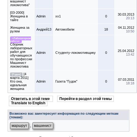
машинист
локомотива"
[03-2000]
30.03.2013
Женщина в
Admin
xx1
0
20:13
тайге
Женщина за
04.11.2012
Андрей13
Автомобили
18
рулем
10:50
=Лабораторная
работа=
Сборник
лабораторных
25.04.2012
работ для
Admin
Студенту-локомотивщику
0
13:42
обучающихся
по профессии
Машинист
локомотива
[4
[Гудок]
марта 2011]
07.03.2011
Кто она,
Admin
Газета "Гудок"
0
18:18
идеальная
женщина
Ответить в этой теме
Перейти в раздел этой темы
Translate to English
Возможно вас заинтересует информация по следующим меткам
(темам):
,
маршрут
машинист