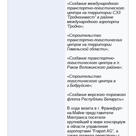
«Создание международного
транспортно-логистического
центра на территории СЭЗ
”Гродноинвест“ в районе
международного аэропорта
”Гродно»;
«Строительство
транспортно-логистических
цетров на территории
Гомельской области»;
«Создание транспортно-
логистического центра в п.
Раков Воложинского района»;
«Строительство
логистического центра в
г.Бобруйске»;
«Создание морского торгового
флота Республики Беларусь».
В ходе визита в г. Франкфурт-
на-Майне представители
Минтранса посетили
крупнейший в мире консорциум
в области управления
аэропортами “Fraport AG“, а
также провели переговоры с