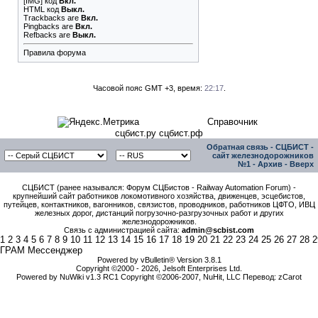
[IMG]
код
Вкл.
HTML код
Выкл.
Trackbacks
are
Вкл.
Pingbacks
are
Вкл.
Refbacks
are
Выкл.
Правила форума
Часовой пояс GMT +3, время:
22:17
.
Справочник
сцбист.ру сцбист.рф
Обратная связь
-
СЦБИСТ -
сайт железнодорожников
№1
-
Архив
-
Вверх
СЦБИСТ (ранее назывался: Форум СЦБистов - Railway Automation Forum) -
крупнейший сайт работников локомотивного хозяйства, движенцев, эсцебистов,
путейцев, контактников, вагонников, связистов, проводников, работников ЦФТО, ИВЦ
железных дорог, дистанций погрузочно-разгрузочных работ и других
железнодорожников.
Связь с администрацией сайта:
admin@scbist.com
1
2
3
4
5
6
7
8
9
10
11
12
13
14
15
16
17
18
19
20
21
22
23
24
25
26
27
28
2
ГРАМ Мессенджер
Powered by vBulletin® Version 3.8.1
Copyright ©2000 - 2026, Jelsoft Enterprises Ltd.
Powered by NuWiki v1.3 RC1 Copyright ©2006-2007, NuHit, LLC Перевод: zCarot