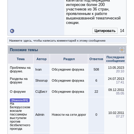
капитала подтверждена
интересом более 200
участников из 36 стран,
проявленным к работе
вышеназванной тематической
секции.
14
Цитировать
Нажмите здесь, чтобы написать комментарий к этому сообщению
Похожие темы
Последнее
Тема
Автор
Раздел
Ответов
сообщение
Проблемы на
13.05.2023
Ivan
Обсуждение форума
508
форуме.
20:10
Разделы на
24.07.2013
Shoorup
Обсуждение форума
6
форуме
17:41
09.12.2011
О форуме
СЦБист
Обсуждение форума
22
05:05
[Новости БЧ]
На
Белорусском
вокзале
10.02.2011
пассажиры
Admin
Новости на сети дорог
0
07:27
выступили
против
безбилетного
проезда