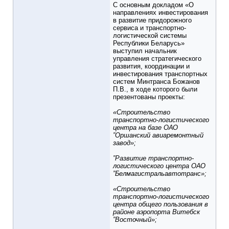
С основным докладом «О
направлениях инвестирования
в развитие придорожного
сервиса и транспортно-
логистической системы
Республики Беларусь»
выступил начальник
управления стратегического
развития, координации и
инвестирования транспортных
систем Минтранса Божанов
П.В., в ходе которого были
презентованы проекты:
«Строительство
транспортно-логистического
центра на базе ОАО
”Оршанский авиаремонтный
завод»;
”Развитие транспортно-
логистического центра ОАО
”Белмагистральавтотранс»;
«Строительство
транспортно-логистического
центра общего пользования в
районе аэропорта Витебск
”Восточный»;