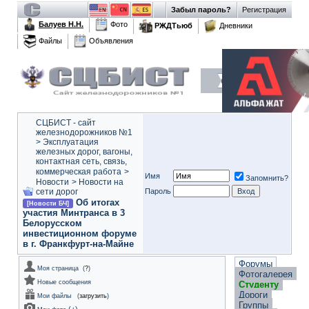
Забыл пароль?
Регистрация
Балуев Н.Н.
Фото
РЖДТьюб
Дневники
Файлы
Объявления
СЦБИСТ - сайт
железнодорожников №1
>
Эксплуатация
железных дорог, вагоны,
контактная сеть, связь,
коммерческая работа
>
Имя
Запомнить?
Новости
>
Новости на
сети дорог
Пароль
Об итогах
[Новости БЧ]
участия Минтранса в 3
Белорусском
инвестиционном форуме
в г. Франкфурт-на-Майне
Форумы
Моя страница
(
?
)
Фотогалерея
Новые сообщения
Студенту
Дороги
Мои файлы
(
загрузить
)
Группы