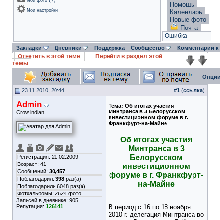
(
+
)
Мои фото
Помощь
Мои настройки
Календарь
Новые фото
Почта
Ошибка
Закладки
Дневники
Поддержка
Сообщество
Комментарии к
Ответить в этой теме
Перейти в раздел этой
темы
Опции
23.11.2010, 20:44
#
1
(
ссылка
)
Admin
Тема:
Об итогах участия
Минтранса в 3 Белорусском
Crow indian
инвестиционном форуме в г.
Франкфурт-на-Майне
Об итогах участия
Минтранса в 3
Белорусском
Регистрация: 21.02.2009
Возраст: 41
инвестиционном
Сообщений:
30,457
форуме в г. Франкфурт-
Поблагодарил:
398
раз(а)
на-Майне
Поблагодарили 6048 раз(а)
Фотоальбомы:
2624 фото
Записей в дневнике:
905
Репутация:
126141
В период с 16 по 18 ноября
2010 г. делегация Минтранса во