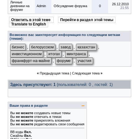
Личные
26.12.2010
дневники на
Admin
Обсуждение форума
0
21:55
форуме
Ответить в этой теме
Перейти в раздел этой темы
Translate to English
Возможно вас заинтересует информация по следующим меткам
(темам):
,
,
,
,
бизнес
белорусском
завод
казахстан
,
,
,
инвестиционном
итогах
минтранса
,
,
франкфурт-на-майне
форуме
участия
«
Предыдущая тема
|
Следующая тема
»
Здесь присутствуют: 1
(пользователей: 0 , гостей: 1)
Ваши права в разделе
Вы
не можете
создавать новые темы
Вы
не можете
отвечать в темах
Вы
не можете
прикреплять вложения
Вы
не можете
редактировать свои сообщения
BB коды
Вкл.
Смайлы
Вкл.