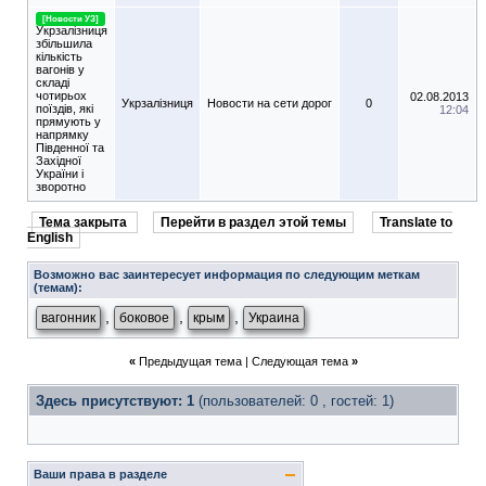
[Новости УЗ]
Укрзалізниця
збільшила
кількість
вагонів у
складі
чотирьох
02.08.2013
Укрзалізниця
Новости на сети дорог
0
поїздів, які
12:04
прямують у
напрямку
Південної та
Західної
України і
зворотно
Тема закрыта
Перейти в раздел этой темы
Translate to
English
Возможно вас заинтересует информация по следующим меткам
(темам):
,
,
,
вагонник
боковое
крым
Украина
«
Предыдущая тема
|
Следующая тема
»
Здесь присутствуют: 1
(пользователей: 0 , гостей: 1)
Ваши права в разделе