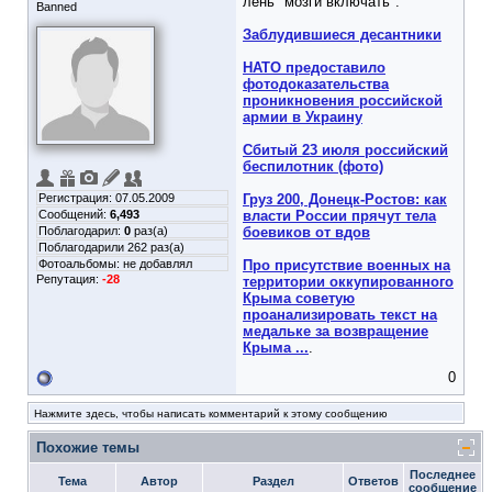
лень "мозги включать":
Banned
Заблудившиеся десантники
НАТО предоставило
фотодоказательства
проникновения российской
армии в Украину
Сбитый 23 июля российский
беспилотник (фото)
Регистрация: 07.05.2009
Груз 200, Донецк-Ростов: как
Сообщений:
6,493
власти России прячут тела
Поблагодарил:
0
раз(а)
боевиков от вдов
Поблагодарили 262 раз(а)
Фотоальбомы:
не добавлял
Про присутствие военных на
Репутация:
-28
территории оккупированного
Крыма советую
проанализировать текст на
медальке за возвращение
Крыма ...
.
0
Нажмите здесь, чтобы написать комментарий к этому сообщению
Похожие темы
Последнее
Тема
Автор
Раздел
Ответов
сообщение