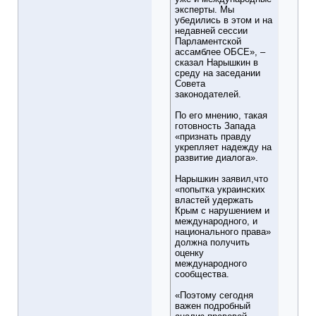
эксперты. Мы
убедились в этом и на
недавней сессии
Парламентской
ассамблее ОБСЕ», –
сказал Нарышкин в
среду на заседании
Совета
законодателей.
По его мнению, такая
готовность Запада
«признать правду
укрепляет надежду на
развитие диалога».
Нарышкин заявил,что
«попытка украинских
властей удержать
Крым с нарушением и
международного, и
национального права»
должна получить
оценку
международного
сообщества.
«Поэтому сегодня
важен подробный