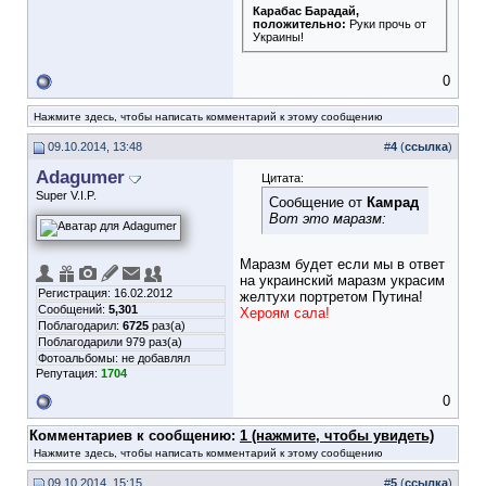
Карабас Барадай
,
положительно:
Руки прочь от
Украины!
0
Нажмите здесь, чтобы написать комментарий к этому сообщению
09.10.2014, 13:48
#
4
(
ссылка
)
Adagumer
Цитата:
Super V.I.P.
Сообщение от
Камрад
Вот это маразм:
Маразм будет если мы в ответ
на украинский маразм украсим
Регистрация: 16.02.2012
желтухи портретом Путина!
Сообщений:
5,301
Хероям сала!
Поблагодарил:
6725
раз(а)
Поблагодарили 979 раз(а)
Фотоальбомы:
не добавлял
Репутация:
1704
0
Комментариев к сообщению:
1 (нажмите, чтобы увидеть)
Нажмите здесь, чтобы написать комментарий к этому сообщению
09.10.2014, 15:15
#
5
(
ссылка
)