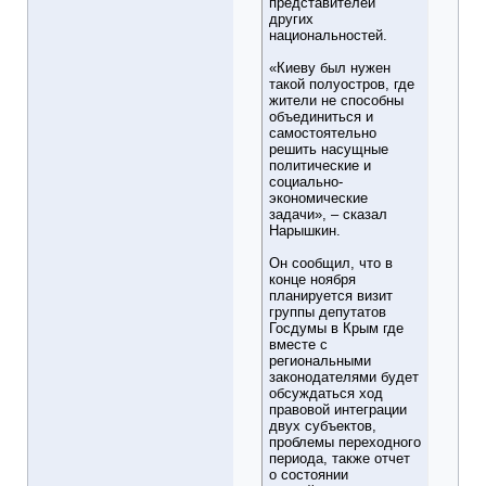
представителей
других
национальностей.
«Киеву был нужен
такой полуостров, где
жители не способны
объединиться и
самостоятельно
решить насущные
политические и
социально-
экономические
задачи», – сказал
Нарышкин.
Он сообщил, что в
конце ноября
планируется визит
группы депутатов
Госдумы в Крым где
вместе с
региональными
законодателями будет
обсуждаться ход
правовой интеграции
двух субъектов,
проблемы переходного
периода, также отчет
о состоянии