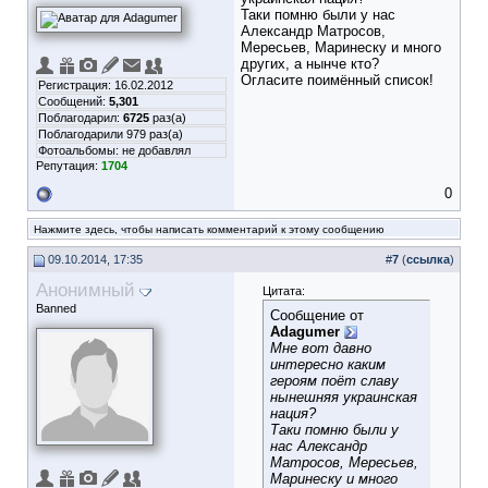
Таки помню были у нас
Александр Матросов,
Мересьев, Маринеску и много
других, а нынче кто?
Огласите поимённый список!
Регистрация: 16.02.2012
Сообщений:
5,301
Поблагодарил:
6725
раз(а)
Поблагодарили 979 раз(а)
Фотоальбомы:
не добавлял
Репутация:
1704
0
Нажмите здесь, чтобы написать комментарий к этому сообщению
09.10.2014, 17:35
#
7
(
ссылка
)
Анонимный
Цитата:
Banned
Сообщение от
Adagumer
Мне вот давно
интересно каким
героям поёт славу
нынешняя украинская
нация?
Таки помню были у
нас Александр
Матросов, Мересьев,
Маринеску и много