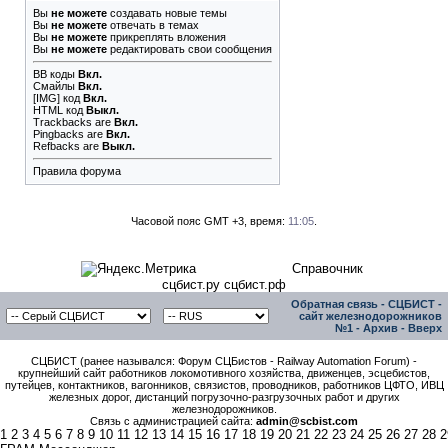
Вы
не можете
создавать новые темы
Вы
не можете
отвечать в темах
Вы
не можете
прикреплять вложения
Вы
не можете
редактировать свои сообщения
BB коды
Вкл.
Смайлы
Вкл.
[IMG]
код
Вкл.
HTML код
Выкл.
Trackbacks
are
Вкл.
Pingbacks
are
Вкл.
Refbacks
are
Выкл.
Правила форума
Часовой пояс GMT +3, время:
11:05
.
Справочник
сцбист.ру сцбист.рф
Обратная связь
-
СЦБИСТ -
сайт железнодорожников
№1
-
Архив
-
Вверх
СЦБИСТ (ранее назывался: Форум СЦБистов - Railway Automation Forum) -
крупнейший сайт работников локомотивного хозяйства, движенцев, эсцебистов,
путейцев, контактников, вагонников, связистов, проводников, работников ЦФТО, ИВЦ
железных дорог, дистанций погрузочно-разгрузочных работ и других
железнодорожников.
Связь с администрацией сайта:
admin@scbist.com
1
2
3
4
5
6
7
8
9
10
11
12
13
14
15
16
17
18
19
20
21
22
23
24
25
26
27
28
2