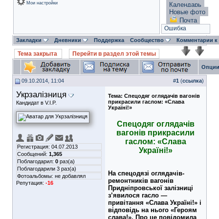
Мои настройки
Календарь
Новые фото
Почта
Ошибка
Закладки
Дневники
Поддержка
Сообщество
Комментарии к
Тема закрыта
Перейти в раздел этой темы
Опции
09.10.2014, 11:04
#
1
(
ссылка
)
Укрзалізниця
Тема:
Спецодяг оглядачів вагонів
прикрасили гаслом: «Слава
Кандидат в V.I.P.
Україні!»
Спецодяг оглядачів
вагонів прикрасили
гаслом: «Слава
Регистрация: 04.07.2013
Україні!»
Сообщений:
1,365
Поблагодарил:
0
раз(а)
Поблагодарили 3 раз(а)
На спецодязі оглядачів-
Фотоальбомы:
не добавлял
ремонтників вагонів
Репутация:
-16
Придніпровської залізниці
з’явилося гасло —
привітання «Слава Україні!» і
відповідь на нього «Героям
слава!». Про це повідомила