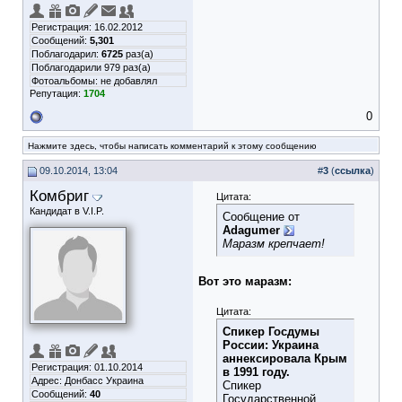
Регистрация: 16.02.2012
Сообщений:
5,301
Поблагодарил:
6725
раз(а)
Поблагодарили 979 раз(а)
Фотоальбомы:
не добавлял
Репутация:
1704
0
Нажмите здесь, чтобы написать комментарий к этому сообщению
09.10.2014, 13:04
#
3
(
ссылка
)
Комбриг
Цитата:
Кандидат в V.I.P.
Сообщение от
Adagumer
Маразм крепчает!
Вот это маразм:
Цитата:
Спикер Госдумы
России: Украина
аннексировала Крым
Регистрация: 01.10.2014
в 1991 году.
Адрес: Донбасс Украина
Спикер
Сообщений:
40
Государственной