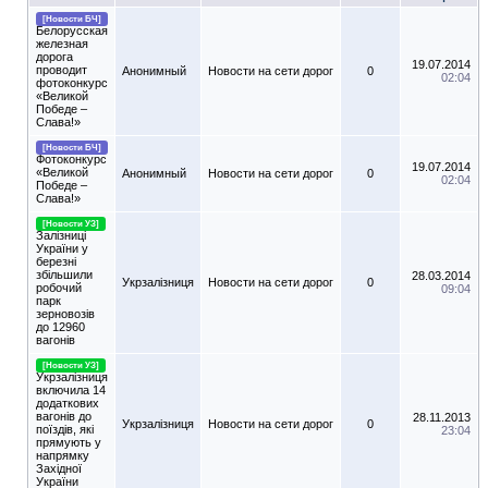
[Новости БЧ]
Белорусская
железная
дорога
19.07.2014
проводит
Анонимный
Новости на сети дорог
0
02:04
фотоконкурс
«Великой
Победе –
Слава!»
[Новости БЧ]
Фотоконкурс
19.07.2014
«Великой
Анонимный
Новости на сети дорог
0
02:04
Победе –
Слава!»
[Новости УЗ]
Залізниці
України у
березні
збільшили
28.03.2014
Укрзалізниця
Новости на сети дорог
0
робочий
09:04
парк
зерновозів
до 12960
вагонів
[Новости УЗ]
Укрзалізниця
включила 14
додаткових
вагонів до
28.11.2013
Укрзалізниця
Новости на сети дорог
0
поїздів, які
23:04
прямують у
напрямку
Західної
України