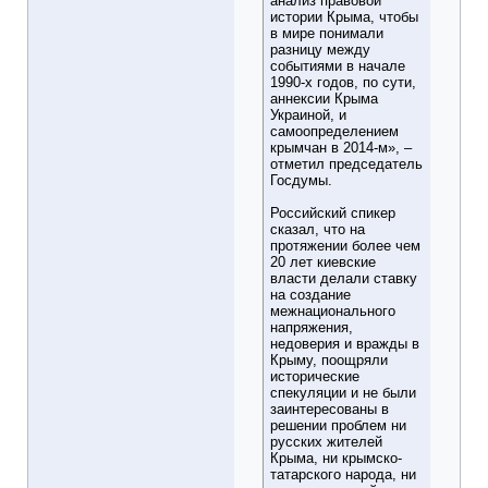
анализ правовой
истории Крыма, чтобы
в мире понимали
разницу между
событиями в начале
1990-х годов, по сути,
аннексии Крыма
Украиной, и
самоопределением
крымчан в 2014-м», –
отметил председатель
Госдумы.
Российский спикер
сказал, что на
протяжении более чем
20 лет киевские
власти делали ставку
на создание
межнационального
напряжения,
недоверия и вражды в
Крыму, поощряли
исторические
спекуляции и не были
заинтересованы в
решении проблем ни
русских жителей
Крыма, ни крымско-
татарского народа, ни