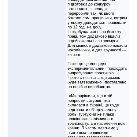
підготовки до конкурсу
вагонників – спецодяг
переробили так, як цього
бажали самі працівники, котрим
у ньому доводиться працювати
по 12 год. на добу.
Потурбувалися і про безпеку
праці, тож додатково вшили
відображальні світлосмуги.
Для міцності додатково нашили
наколінники, а для зручності —
кишені.
Поки що це спецодяг
експериментальний і проходить
випробування практикою.
Проте є певність, що зразок
буде затверджено і поставлено
на серійне виробництво.
«Ми вирішили, що в тій
непростій ситуації, яка
склалася в Україні, це буде
відігравати об’єднувальну
роль, гуртуючи не тільки
працівників залізничного
транспорту, а й населення всієї
країни. З часом одягнемо у
нього всіх працівників