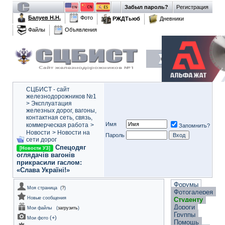
Забыл пароль?
Регистрация
Балуев Н.Н.
Фото
РЖДТьюб
Дневники
Файлы
Объявления
СЦБИСТ - сайт
железнодорожников №1
>
Эксплуатация
железных дорог, вагоны,
контактная сеть, связь,
Имя
коммерческая работа
>
Запомнить?
Новости
>
Новости на
Пароль
сети дорог
Спецодяг
[Новости УЗ]
оглядачів вагонів
прикрасили гаслом:
«Слава Україні!»
Форумы
Моя страница
(
?
)
Фотогалерея
Новые сообщения
Студенту
Дороги
Мои файлы
(
загрузить
)
Группы
(
+
)
Мои фото
Помощь