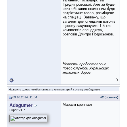
вагонного господарства
Придніпровської. Але за будь-
яких обставин незмінним буде
патріотичне гасло, розміщене
на спецівці. Завважу, що
загалом для оглядачів вагонів
щороку закуповуємо 1,5 тис.
комплектів спецодягу», –
розповів Дмитро Подосьонов.
Новость предоставлена
пресс-службой Украинских
железных дорог
0
Нажмите здесь, чтобы написать комментарий к этому сообщению
09.10.2014, 11:54
#
2
(
ссылка
)
Adagumer
Маразм крепчает!
Super V.I.P.