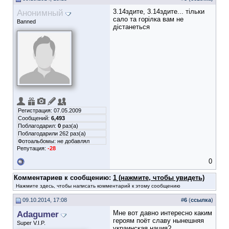
Анонимный
3.14здите, 3.14здите... тільки
сало та горілка вам не
Banned
дістанеться
Регистрация: 07.05.2009
Сообщений:
6,493
Поблагодарил:
0
раз(а)
Поблагодарили 262 раз(а)
Фотоальбомы:
не добавлял
Репутация:
-28
0
Комментариев к сообщению:
1 (нажмите, чтобы увидеть)
Нажмите здесь, чтобы написать комментарий к этому сообщению
09.10.2014, 17:08
#
6
(
ссылка
)
Adagumer
Мне вот давно интересно каким
героям поёт славу нынешняя
Super V.I.P.
украинская нация?