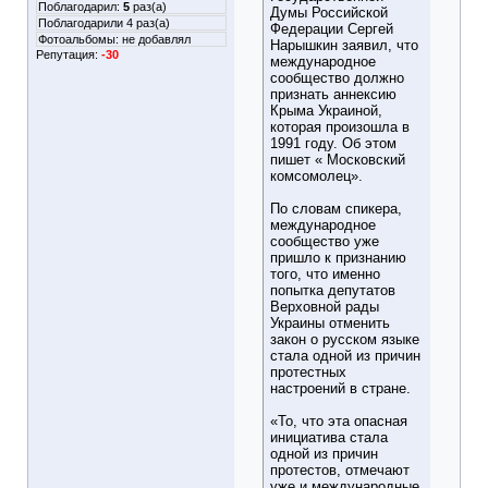
Поблагодарил:
5
раз(а)
Думы Российской
Поблагодарили 4 раз(а)
Федерации Сергей
Фотоальбомы:
не добавлял
Нарышкин заявил, что
Репутация:
-30
международное
сообщество должно
признать аннексию
Крыма Украиной,
которая произошла в
1991 году. Об этом
пишет « Московский
комсомолец».
По словам спикера,
международное
сообщество уже
пришло к признанию
того, что именно
попытка депутатов
Верховной рады
Украины отменить
закон о русском языке
стала одной из причин
протестных
настроений в стране.
«То, что эта опасная
инициатива стала
одной из причин
протестов, отмечают
уже и международные