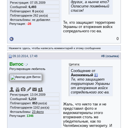
других, а нынче кто?
Регистрация: 07.05.2009
Огласите поимённый
Сообщений:
6,493
список!
Поблагодарил:
0
раз(а)
Поблагодарили 262 раз(а)
Фотоальбомы:
не добавлял
Те, кто защищает территорию
Репутация:
-28
Украины от вторжения войск
сопредельного гос-ва.
0
Нажмите здесь, чтобы написать комментарий к этому сообщению
09.10.2014, 17:48
#
8
(
ссылка
)
Витос
Цитата:
Регулировщик-любитель
Сообщение от
Анонимный
Те, кто защищает
территорию Украины
от вторжения войск
сопредельного гос-ва.
Регистрация: 13.04.2009
Сообщений:
5,210
Поблагодарил:
853
раз(а)
Жаль, что никто так и не
Поблагодарили 1162 раз(а)
представил фото и
Фотоальбомы:
23 фото
видеоматериалы этого
Репутация:
1346
вторжения столь же
убедительные, как по
Челябинскому метеориту. И