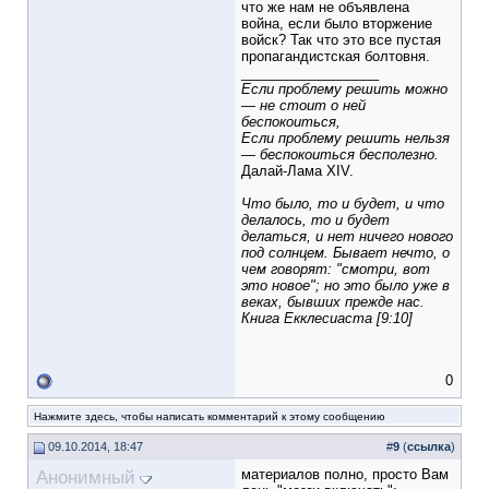
что же нам не объявлена
война, если было вторжение
войск? Так что это все пустая
пропагандистская болтовня.
__________________
Если проблему решить можно
— не стоит о ней
беспокоиться,
Если проблему решить нельзя
— беспокоиться бесполезно.
Далай-Лама XIV.
Что было, то и будет, и что
делалось, то и будет
делаться, и нет ничего нового
под солнцем. Бывает нечто, о
чем говорят: "смотри, вот
это новое"; но это было уже в
веках, бывших прежде нас.
Книга Екклесиаста [9:10]
0
Нажмите здесь, чтобы написать комментарий к этому сообщению
09.10.2014, 18:47
#
9
(
ссылка
)
Анонимный
материалов полно, просто Вам