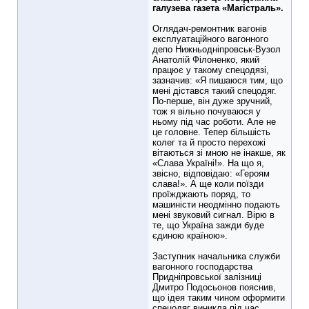
галузева газета «Магістраль».
Оглядач-ремонтник вагонів
експлуатаційного вагонного
депо Нижньодніпровськ-Вузол
Анатолій Філоненко, який
працює у такому спецодязі,
зазначив: «Я пишаюся тим, що
мені дістався такий спецодяг.
По-перше, він дуже зручний,
тож я вільно почуваюся у
ньому під час роботи. Але не
це головне. Тепер більшість
колег та й просто перехожі
вітаються зі мною не інакше, як
«Слава Україні!». На що я,
звісно, відповідаю: «Героям
слава!». А ще коли поїзди
проїжджають поряд, то
машиністи неодмінно подають
мені звуковий сигнал. Вірю в
те, що Україна зажди буде
єдиною країною».
Заступник начальника служби
вагонного господарства
Придніпровської залізниці
Дмитро Подосьонов пояснив,
що ідея таким чином оформити
спецодяг виникла під час