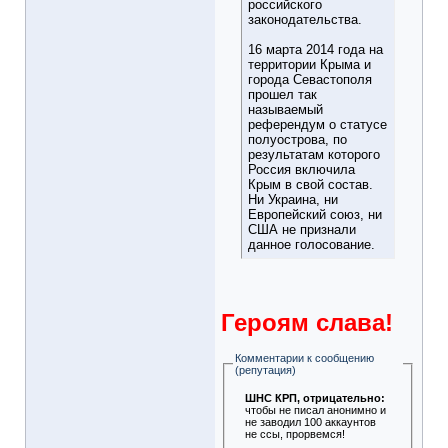
российского
законодательства.
16 марта 2014 года на
территории Крыма и
города Севастополя
прошел так
называемый
референдум о статусе
полуострова, по
результатам которого
Россия включила
Крым в свой состав.
Ни Украина, ни
Европейский союз, ни
США не признали
данное голосование.
Героям слава!
Комментарии к сообщению
(репутация)
ШНС КРП
, отрицательно:
чтобы не писал анонимно и
не заводил 100 аккаунтов
не ссы, прорвемся!