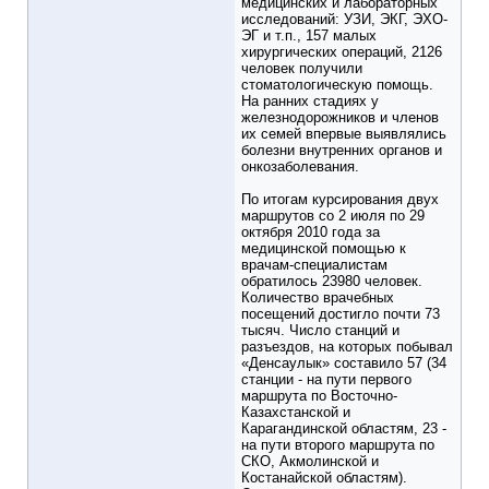
медицинских и лабораторных
исследований: УЗИ, ЭКГ, ЭХО-
ЭГ и т.п., 157 малых
хирургических операций, 2126
человек получили
стоматологическую помощь.
На ранних стадиях у
железнодорожников и членов
их семей впервые выявлялись
болезни внутренних органов и
онкозаболевания.
По итогам курсирования двух
маршрутов со 2 июля по 29
октября 2010 года за
медицинской помощью к
врачам-специалистам
обратилось 23980 человек.
Количество врачебных
посещений достигло почти 73
тысяч. Число станций и
разъездов, на которых побывал
«Денсаулык» составило 57 (34
станции - на пути первого
маршрута по Восточно-
Казахстанской и
Карагандинской областям, 23 -
на пути второго маршрута по
СКО, Акмолинской и
Костанайской областям).