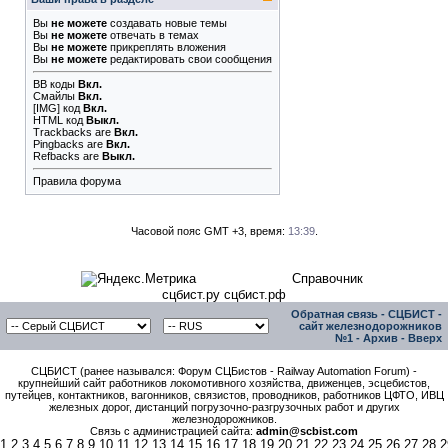
Вы
не можете
создавать новые темы
Вы
не можете
отвечать в темах
Вы
не можете
прикреплять вложения
Вы
не можете
редактировать свои сообщения
BB коды
Вкл.
Смайлы
Вкл.
[IMG]
код
Вкл.
HTML код
Выкл.
Trackbacks
are
Вкл.
Pingbacks
are
Вкл.
Refbacks
are
Выкл.
Правила форума
Часовой пояс GMT +3, время:
13:39
.
Справочник
сцбист.ру сцбист.рф
Обратная связь
-
СЦБИСТ -
сайт железнодорожников
№1
-
Архив
-
Вверх
СЦБИСТ (ранее назывался: Форум СЦБистов - Railway Automation Forum) -
крупнейший сайт работников локомотивного хозяйства, движенцев, эсцебистов,
путейцев, контактников, вагонников, связистов, проводников, работников ЦФТО, ИВЦ
железных дорог, дистанций погрузочно-разгрузочных работ и других
железнодорожников.
Связь с администрацией сайта:
admin@scbist.com
1
2
3
4
5
6
7
8
9
10
11
12
13
14
15
16
17
18
19
20
21
22
23
24
25
26
27
28
2