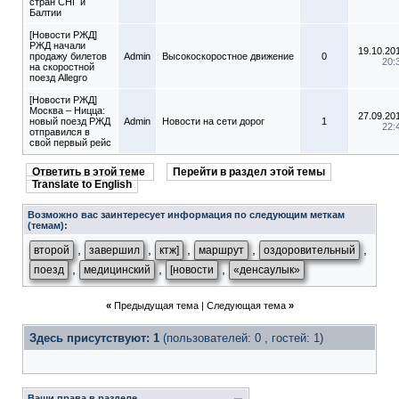
стран СНГ и
Балтии
[Новости РЖД]
РЖД начали
19.10.20
продажу билетов
Admin
Высокоскоростное движение
0
20:
на скоростной
поезд Allegro
[Новости РЖД]
Москва – Ницца:
27.09.20
новый поезд РЖД
Admin
Новости на сети дорог
1
22:
отправился в
свой первый рейс
Ответить в этой теме
Перейти в раздел этой темы
Translate to English
Возможно вас заинтересует информация по следующим меткам
(темам):
,
,
,
,
,
второй
завершил
ктж]
маршрут
оздоровительный
,
,
,
поезд
медицинский
[новости
«денсаулык»
«
Предыдущая тема
|
Следующая тема
»
Здесь присутствуют: 1
(пользователей: 0 , гостей: 1)
Ваши права в разделе