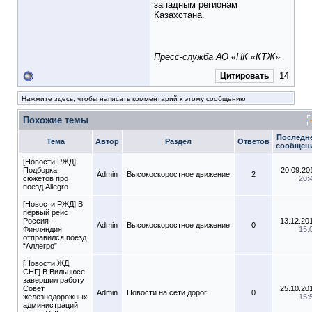
западным регионам
Казахстана.
Пресс-служба АО «НК «КТЖ»
14
Цитировать
Нажмите здесь, чтобы написать комментарий к этому сообщению
Похожие темы
Последн
Тема
Автор
Раздел
Ответов
сообщен
[Новости РЖД]
Подборка
20.09.20
Admin
Высокоскоростное движение
2
сюжетов про
20:
поезд Allegro
[Новости РЖД] В
первый рейс
Россия-
13.12.20
Admin
Высокоскоростное движение
0
Финляндия
15:
отправился поезд
“Аллегро”
[Новости ЖД
СНГ] В Вильнюсе
завершил работу
Совет
25.10.20
Admin
Новости на сети дорог
0
железнодорожных
15:
администраций