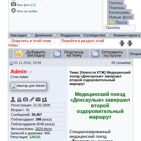
Группы
(
+
)
Мои фото
Помощь
Мои настройки
Календарь
Новые фото
Почта
Ошибка
Закладки
Дневники
Поддержка
Сообщество
Комментарии к
Ответить в этой теме
Перейти в раздел этой
темы
Опции
01.11.2010, 19:56
#
1
(
ссылка
)
Admin
Тема:
[Новости КТЖ] Медицинский
поезд «Денсаулык» завершил
Crow indian
второй оздоровительный
маршрут
Медицинский поезд
«Денсаулык» завершил
второй
Регистрация: 21.02.2009
Возраст: 41
оздоровительный
Сообщений:
30,457
маршрут
Поблагодарил:
398
раз(а)
Поблагодарили 6048 раз(а)
Фотоальбомы:
2624 фото
Специализированный
Записей в дневнике:
905
медицинский поезд
Репутация:
126141