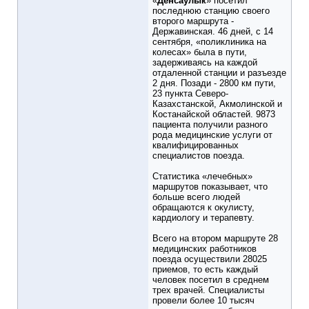
«
Денсаулык
» посетил
последнюю станцию своего
второго маршрута -
Державинская. 46 дней, с 14
сентября, «поликлиника на
колесах» была в пути,
задерживаясь на каждой
отдаленной станции и разъезде
2 дня. Позади - 2800 км пути,
23 пункта Северо-
Казахстанской, Акмолинской и
Костанайской областей. 9873
пациента получили разного
рода медицинские услуги от
квалифицированных
специалистов поезда.
Статистика «лечебных»
маршрутов показывает, что
больше всего людей
обращаются к окулисту,
кардиологу и терапевту.
Всего на втором маршруте 28
медицинских работников
поезда осуществили 28025
приемов, то есть каждый
человек посетил в среднем
трех врачей. Специалисты
провели более 10 тысяч