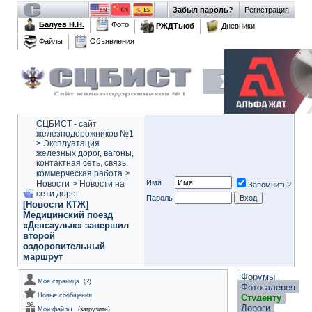
Забыл пароль?
Регистрация
Балуев Н.Н.
Фото
РЖДТьюб
Дневники
Файлы
Объявления
СЦБИСТ - сайт
железнодорожников №1
>
Эксплуатация
железных дорог, вагоны,
контактная сеть, связь,
коммерческая работа
>
Имя
Новости
>
Новости на
Запомнить?
сети дорог
Пароль
[Новости КТЖ]
Медицинский поезд
«Денсаулык» завершил
второй
оздоровительный
маршрут
Форумы
Моя страница
(
?
)
Фотогалерея
Новые сообщения
Студенту
Дороги
Мои файлы
(
загрузить
)