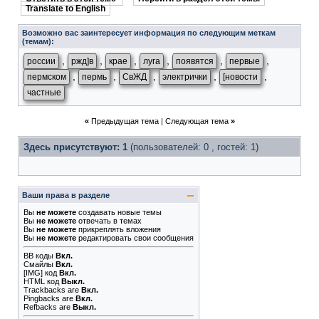
Translate to English
Возможно вас заинтересует информация по следующим меткам
(темам):
,
,
,
,
,
,
россии
ржд]в
крае
луга
появятся
первые
,
,
,
,
,
пермском
пермь
СвЖД
электрички
[новости
частные
«
Предыдущая тема
|
Следующая тема
»
Здесь присутствуют: 1
(пользователей: 0 , гостей: 1)
Ваши права в разделе
Вы
не можете
создавать новые темы
Вы
не можете
отвечать в темах
Вы
не можете
прикреплять вложения
Вы
не можете
редактировать свои сообщения
BB коды
Вкл.
Смайлы
Вкл.
[IMG]
код
Вкл.
HTML код
Выкл.
Trackbacks
are
Вкл.
Pingbacks
are
Вкл.
Refbacks
are
Выкл.