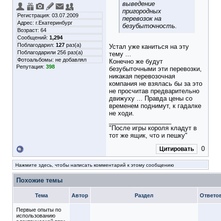
выведение
пригородных
Регистрация: 03.07.2009
перевозок на
Адрес: г.Екатеринбург
безубыточность.
Возраст: 64
Сообщений:
1,294
Поблагодарил:
127
раз(а)
Устал уже каниться на эту
Поблагодарили 256 раз(а)
тему ...
Фотоальбомы:
не добавлял
Конечно же будут
Репутация:
398
безубыточными эти перевозки,
никакая перевозочная
компания не взялась бы за это
не просчитав предварительно
движуху ... Правда цены со
временем поднимут, к гадалке
не ходи.
__________________
"После игры короля кладут в
тот же ящик, что и пешку"
0
Цитировать
Нажмите здесь, чтобы написать комментарий к этому сообщению
Похожие темы
Тема
Автор
Раздел
Ответо
Первые опыты по
использованию