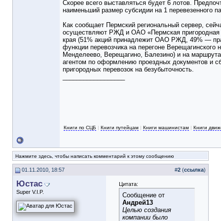
Скорее всего выставляться будет 6 лотов. Предпоч
наименьший размер субсидии на 1 перевезенного п
Как сообщает Пермский региональный сервер, сейч
осуществляют РЖД и ОАО «Пермская пригородная 
края (51% акций принадлежит ОАО РЖД, 49% — пра
функции перевозчика на перегоне Верещагинского 
Менделеево, Верещагино, Балезино) и на маршрута
агентом по оформлению проездных документов и с
пригородных перевозок на безубыточность.
__________________
Книги по СЦБ
|
Книги путейцам
|
Книги машинистам
|
Книги дви
Нажмите здесь, чтобы написать комментарий к этому сообщению
01.11.2010, 18:57
#
2
(
ссылка
)
Юстас
Цитата:
Super V.I.P.
Сообщение от
Андрей13
Целью создания
компании было