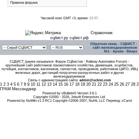
Правила форума
Часовой пояс GMT +3, время:
23:37
.
Справочник
сцбист.ру сцбист.рф
Обратная связь
-
СЦБИСТ -
сайт железнодорожников
№1
-
Архив
-
Вверх
СЦБИСТ (ранее назывался: Форум СЦБистов - Railway Automation Forum) -
крупнейший сайт работников локомотивного хозяйства, движенцев, эсцебистов,
путейцев, контактников, вагонников, связистов, проводников, работников ЦФТО, ИВЦ
железных дорог, дистанций погрузочно-разгрузочных работ и других
железнодорожников.
Связь с администрацией сайта:
admin@scbist.com
1
2
3
4
5
6
7
8
9
10
11
12
13
14
15
16
17
18
19
20
21
22
23
24
25
26
27
28
2
ГРАМ Мессенджер
Powered by vBulletin® Version 3.8.1
Copyright ©2000 - 2026, Jelsoft Enterprises Ltd.
Powered by NuWiki v1.3 RC1 Copyright ©2006-2007, NuHit, LLC Перевод: zCarot