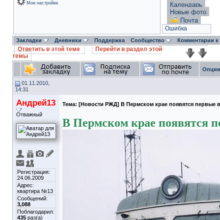
Мои настройки
Календарь
Новые фото
Почта
Ошибка
Закладки
Дневники
Поддержка
Сообщество
Комментарии к
Ответить в этой теме
Перейти в раздел этой
темы
Опции
01.11.2010,
14:31
Андрей13
Тема:
[Новости РЖД] В Пермском крае появятся первые в
Отважный
В Пермском крае появятся п
Регистрация:
24.06.2009
Адрес:
квартира №13
Сообщений:
3,088
Поблагодарил:
435
раз(а)