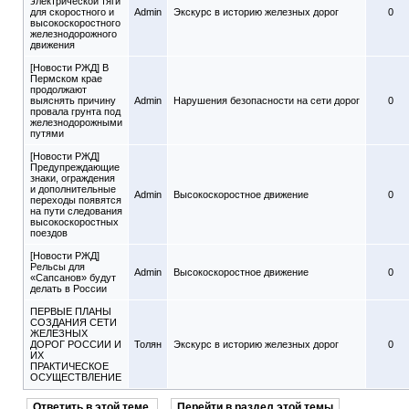
электрической тяги
для скоростного и
Admin
Экскурс в историю железных дорог
0
высокоскоростного
железнодорожного
движения
[Новости РЖД] В
Пермском крае
продолжают
выяснять причину
Admin
Нарушения безопасности на сети дорог
0
провала грунта под
железнодорожными
путями
[Новости РЖД]
Предупреждающие
знаки, ограждения
и дополнительные
Admin
Высокоскоростное движение
0
переходы появятся
на пути следования
высокоскоростных
поездов
[Новости РЖД]
Рельсы для
Admin
Высокоскоростное движение
0
«Сапсанов» будут
делать в России
ПЕРВЫЕ ПЛАНЫ
СОЗДАНИЯ СЕТИ
ЖЕЛЕЗНЫХ
ДОРОГ РОССИИ И
Толян
Экскурс в историю железных дорог
0
ИХ
ПРАКТИЧЕСКОЕ
ОСУЩЕСТВЛЕНИЕ
Ответить в этой теме
Перейти в раздел этой темы