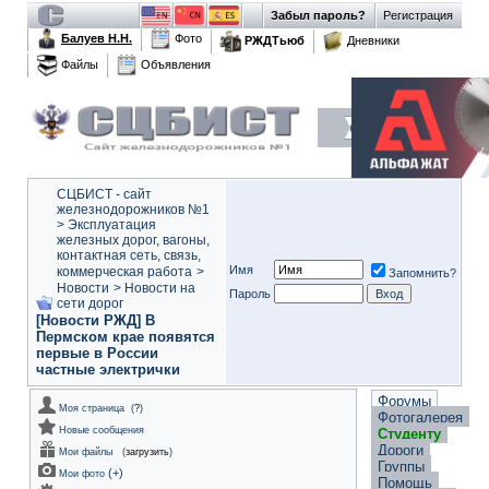
Забыл пароль?
Регистрация
Балуев Н.Н.
Фото
РЖДТьюб
Дневники
Файлы
Объявления
СЦБИСТ - сайт
железнодорожников №1
>
Эксплуатация
железных дорог, вагоны,
контактная сеть, связь,
Имя
коммерческая работа
>
Запомнить?
Новости
>
Новости на
Пароль
сети дорог
[Новости РЖД] В
Пермском крае появятся
первые в России
частные электрички
Форумы
Моя страница
(
?
)
Фотогалерея
Новые сообщения
Студенту
Дороги
Мои файлы
(
загрузить
)
Группы
(
+
)
Мои фото
Помощь