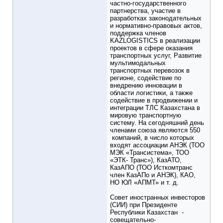
частно-государственного
партнерства, участие в
разработках законодательных
и нормативно-правовых актов,
поддержка членов
KAZLOGISTICS в реализации
проектов в сфере оказания
транспортных услуг, Развитие
мультимодальных
транспортных перевозок в
регионе, содействие по
внедрению инновации в
области логистики, а также
содействие в продвижении и
интеграции ТЛС Казахстана в
мировую транспортную
систему. На сегодняшний день
членами союза являются 550
компаний, в число которых
входят ассоциации АНЭК (ТОО
МЭК «Трансистема», ТОО
«ЭТК- Транс»), КазАТО,
КазАПО (ТОО Исткомтранс
член КазАПо и АНЭК), КАО,
НО ЮЛ «АПМТ» и т. д.
Совет иностранных инвесторов
(СИИ) при Президенте
Республики Казахстан -
совещательно-