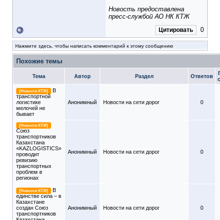
Новость предоставлена
пресс-службой АО НК КТЖ
0
Цитировать
Нажмите здесь, чтобы написать комментарий к этому сообщению
Похожие темы
Тема
Автор
Раздел
Ответов
В
[Новости КТЖ]
транспортной
логистике
Анонимный
Новости на сети дорог
0
мелочей не
бывает
[Новости КТЖ]
Союз
транспортников
Казахстана
«KAZLOGISTICS»
Анонимный
Новости на сети дорог
0
проводит
ревизию
транспортных
проблем в
регионах
В
[Новости КТЖ]
единстве сила – в
Казахстане
создан Союз
Анонимный
Новости на сети дорог
0
транспортников
Казахстана