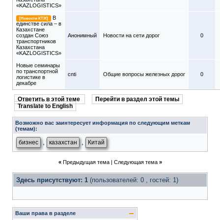
«KAZLOGISTICS»
В
[Новости КТЖ]
единстве сила – в
Казахстане
создан Союз
Анонимный
Новости на сети дорог
0
транспортников
Казахстана
«KAZLOGISTICS»
Новые семинары
по транспортной
cnti
Общие вопросы железных дорог
0
логистике в
декабре
Ответить в этой теме
Перейти в раздел этой темы
Translate to English
Возможно вас заинтересует информация по следующим меткам
(темам):
,
,
бизнес
казахстан
Китай
«
Предыдущая тема
|
Следующая тема
»
Здесь присутствуют: 1
(пользователей: 0 , гостей: 1)
Ваши права в разделе