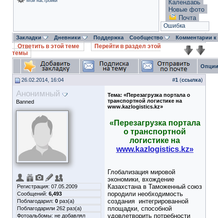
Мои настройки
Календарь
Новые фото
Почта
Ошибка
Закладки
Дневники
Поддержка
Сообщество
Комментарии к
Ответить в этой теме
Перейти в раздел этой
темы
Опции
26.02.2014, 16:04
#
1
(
ссылка
)
Анонимный
Тема:
«Перезагрузка портала о
транспортной логистике на
Banned
www.kazlogistics.kz»
«Перезагрузка портала
о транспортной
логистике на
www.kazlogistics.kz»
Глобализация мировой
экономики, вхождение
Казахстана в Таможенный союз
Регистрация: 07.05.2009
породили необходимость
Сообщений:
6,493
создания интегрированной
Поблагодарил:
0
раз(а)
площадки, способной
Поблагодарили 262 раз(а)
удовлетворить потребности
Фотоальбомы:
не добавлял