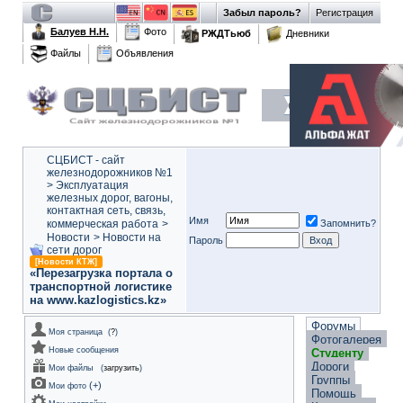
Забыл пароль?
Регистрация
Балуев Н.Н.
Фото
РЖДТьюб
Дневники
Файлы
Объявления
СЦБИСТ - сайт
железнодорожников №1
>
Эксплуатация
железных дорог, вагоны,
контактная сеть, связь,
Имя
коммерческая работа
>
Запомнить?
Новости
>
Новости на
Пароль
сети дорог
[Новости КТЖ]
«Перезагрузка портала о
транспортной логистике
на www.kazlogistics.kz»
Форумы
Моя страница
(
?
)
Фотогалерея
Новые сообщения
Студенту
Дороги
Мои файлы
(
загрузить
)
Группы
(
+
)
Мои фото
Помощь