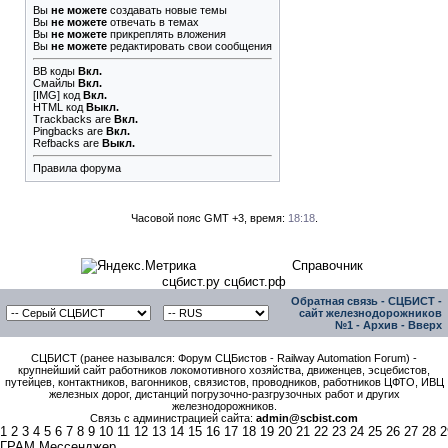
Вы
не можете
создавать новые темы
Вы
не можете
отвечать в темах
Вы
не можете
прикреплять вложения
Вы
не можете
редактировать свои сообщения
BB коды
Вкл.
Смайлы
Вкл.
[IMG]
код
Вкл.
HTML код
Выкл.
Trackbacks
are
Вкл.
Pingbacks
are
Вкл.
Refbacks
are
Выкл.
Правила форума
Часовой пояс GMT +3, время:
18:18
.
Справочник
сцбист.ру сцбист.рф
Обратная связь
-
СЦБИСТ -
сайт железнодорожников
№1
-
Архив
-
Вверх
СЦБИСТ (ранее назывался: Форум СЦБистов - Railway Automation Forum) -
крупнейший сайт работников локомотивного хозяйства, движенцев, эсцебистов,
путейцев, контактников, вагонников, связистов, проводников, работников ЦФТО, ИВЦ
железных дорог, дистанций погрузочно-разгрузочных работ и других
железнодорожников.
Связь с администрацией сайта:
admin@scbist.com
1
2
3
4
5
6
7
8
9
10
11
12
13
14
15
16
17
18
19
20
21
22
23
24
25
26
27
28
2
ГРАМ Мессенджер