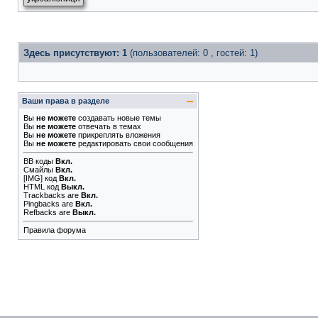
Здесь присутствуют: 1
(пользователей: 0 , гостей: 1)
Ваши права в разделе
Вы
не можете
создавать новые темы
Вы
не можете
отвечать в темах
Вы
не можете
прикреплять вложения
Вы
не можете
редактировать свои сообщения
BB коды
Вкл.
Смайлы
Вкл.
[IMG]
код
Вкл.
HTML код
Выкл.
Trackbacks
are
Вкл.
Pingbacks
are
Вкл.
Refbacks
are
Выкл.
Правила форума