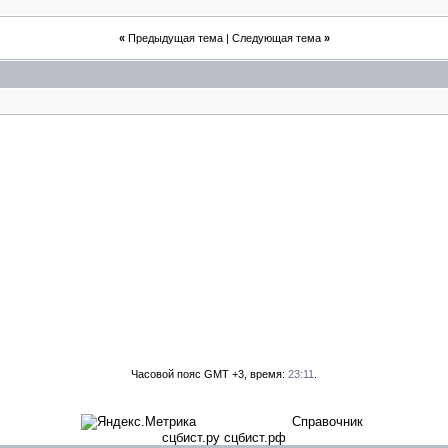
«
Предыдущая тема
|
Следующая тема
»
Часовой пояс GMT +3, время:
23:11
.
Справочник
сцбист.ру сцбист.рф