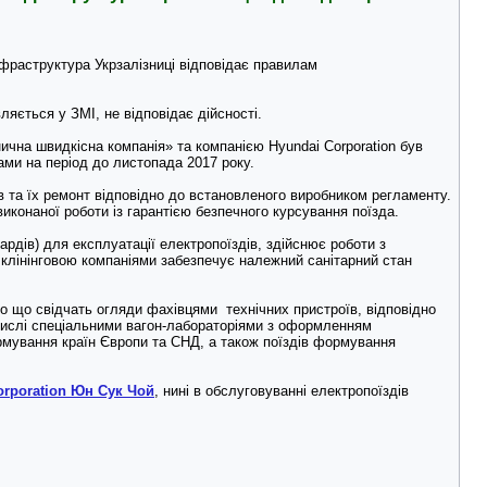
нфраструктура Укрзалізниці відповідає правилам
вляється у ЗМІ, не відповідає дійсності.
ична швидкісна компанія» та компанією Hyundai Corporation був
ами на період до листопада 2017 року.
в та їх ремонт відповідно до встановленого виробником регламенту.
иконаної роботи із гарантією безпечного курсування поїзда.
ардів) для експлуатації електропоїздів, здійснює роботи з
а клінінговою компаніями забезпечує належний санітарний стан
ро що свідчать огляди фахівцями технічних пристроїв, відповідно
у числі спеціальними вагон-лабораторіями з оформленням
рмування країн Європи та СНД, а також поїздів формування
orporation Юн Сук Чой
, нині в обслуговуванні електропоїздів