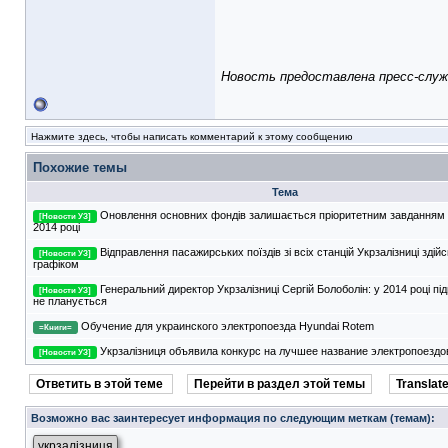
Новость предоставлена пресс-служ
Нажмите здесь, чтобы написать комментарий к этому сообщению
Похожие темы
Тема
Оновлення основних фондів залишається пріоритетним завданням Ук
[Новости УЗ]
2014 році
Відправлення пасажирських поїздів зі всіх станцій Укрзалізниці здій
[Новости УЗ]
графіком
Генеральний директор Укрзалізниці Сергій Болоболін: у 2014 році п
[Новости УЗ]
не планується
Обучение для украинского электропоезда Hyundai Rotem
=Книги=
Укрзалізниця объявила конкурс на лучшее название электропоездо
[Новости УЗ]
Ответить в этой теме
Перейти в раздел этой темы
Translate
Возможно вас заинтересует информация по следующим меткам (темам):
укрзалізниця