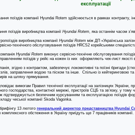
експлуатації
ння поїздів компанії Hyundai Rotem здійснюється в рамках контракту, і
ння поїздів виробництва компанії
Hyundai
Rotem
, яка останнім часом з’я
тропоїздів виробництва компанії
Hyundai
Rotem
між ДП «Українська залізн
рвісно-технічного обслуговування поїздів HRCS2 корейськими спеціаліст
 компанія
Hyundai
Rotem
виконує сервісно-технічне обслуговування поїзді
правленням поїздів у рейс на кожен із них оформляють чек-лист якості в
анія, згідно з контрактом, забезпечує локомотивні та поїзні бригади (стю
узлів, заправлення водою та піском та інше. Спільно із кейтеринговою т
жирів на шляху прямування.
дповідає вимогам Правил технічної експлуатації на залізницях України, п
йного господарства, контактної мережі, пристроїв СЦБ та зв’язку, у том
ж підтверджується безпечним курсуванням та експлуатацією поїздів фо
 складу чеської компанії Skoda Vagonka.
 брифінгу 13 лютого
генеральний директор представництва Hyundai C
я комплексного обстеження в Україну приїдуть ще 7 працівників компанії.