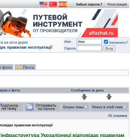
Забыл пароль?
Регистрация
Имя
и на сети дорог
Запомнить?
дає правилам експлуатації
Пароль
е фото
Почта
арии к фото
Сообщения за день
Опции темы
Поиск в этой теме
#
1
(
ссылка
)
дповідає правилам експлуатації
 інфраструктура Укрзалізниці відповідає правилам