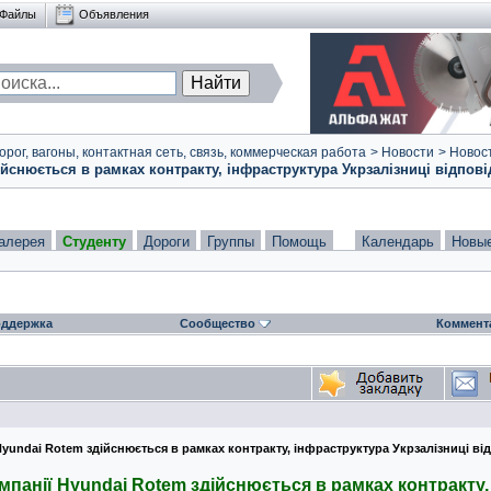
Файлы
Объявления
ог, вагоны, контактная сеть, связь, коммерческая работа
>
Новости
>
Новост
йснюється в рамках контракту, інфраструктура Укрзалізниці відпові
алерея
Студенту
Дороги
Группы
Помощь
Календарь
Новы
ддержка
Сообщество
Коммент
yundai Rotem здійснюється в рамках контракту, інфраструктура Укрзалізниці ві
мпанії Hyundai Rotem здійснюється в рамках контракту,