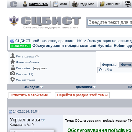
Балуев Н.Н.
Фото
РЖДТьюб
Дневники
СЦБИСТ - сайт железнодорожников №1
>
Эксплуатация железных дор
Обслуговування поїздів компанії Hyundai Rotem зді
[Новости УЗ]
Моя страница
(
?
)
Новые сообщения
Форумы
Фотог
Мои файлы
(
загрузить
)
Ошибка
(
+
)
Мои фото
Мои настройки
Закладки
Дневники
По
Ответить в этой теме
Перейти в раздел этой темы
14.02.2014, 15:04
Укрзалізниця
Тема:
Обслуговування поїздів компанії H
Кандидат в V.I.P.
Обслуговування поїздів ко