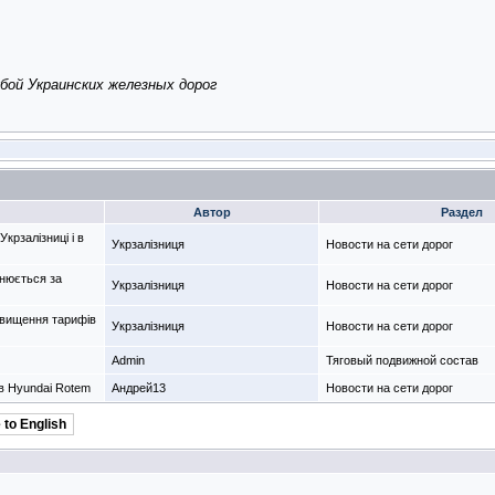
бой Украинских железных дорог
Автор
Раздел
рзалізниці і в
Укрзалізниця
Новости на сети дорог
снюється за
Укрзалізниця
Новости на сети дорог
ідвищення тарифів
Укрзалізниця
Новости на сети дорог
Admin
Тяговый подвижной состав
в Hyundai Rotem
Андрей13
Новости на сети дорог
 to English