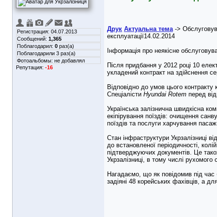
Друк
Актуальна тема
-> Обслуговува
Регистрация: 04.07.2013
експлуатації14.02.2014
Сообщений:
1,365
Поблагодарил:
0
раз(а)
Інформація про неякісне обслуговува
Поблагодарили 3 раз(а)
Фотоальбомы:
не добавлял
Після придбання у 2012 році 10 елек
Репутация:
-16
укладений контракт на здійснення се
Відповідно до умов цього контракту
Спеціалісти
Hyundai
Rotem
перед від
Українська залізнична швидкісна комп
екіпірування поїздів: очищення санв
поїздів та послуги харчування паса
Стан інфраструктури Укрзалізниці ві
до встановленої періодичності, колі
підтверджуючих документів. Це тако
Укрзалізниці, в тому числі рухомого
Нагадаємо, що як повідомив під час
задіяні 48 корейських фахівців, а дл