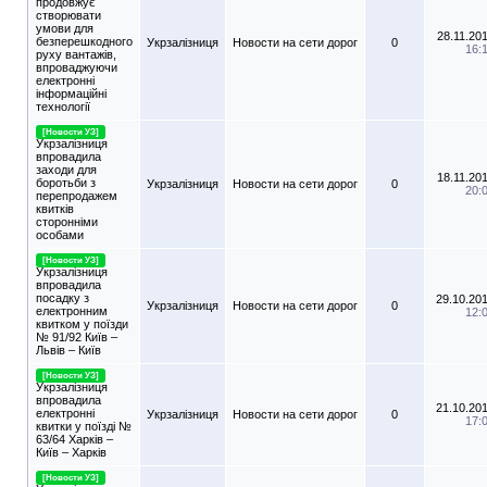
продовжує
створювати
умови для
28.11.20
безперешкодного
Укрзалізниця
Новости на сети дорог
0
16:
руху вантажів,
впроваджуючи
електронні
інформаційні
технології
[Новости УЗ]
Укрзалізниця
впровадила
заходи для
18.11.20
боротьби з
Укрзалізниця
Новости на сети дорог
0
20:
перепродажем
квитків
сторонніми
особами
[Новости УЗ]
Укрзалізниця
впровадила
посадку з
29.10.20
Укрзалізниця
Новости на сети дорог
0
електронним
12:
квитком у поїзди
№ 91/92 Київ –
Львів – Київ
[Новости УЗ]
Укрзалізниця
впровадила
21.10.20
електронні
Укрзалізниця
Новости на сети дорог
0
17:
квитки у поїзді №
63/64 Харків –
Київ – Харків
[Новости УЗ]