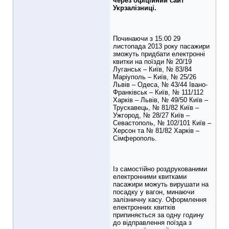
через офіційний сайт
Укрзалізниці.
Починаючи з 15:00 29
листопада 2013 року пасажири
зможуть придбати електронні
квитки на поїзди № 20/19
Луганськ – Київ, № 83/84
Маріуполь – Київ, № 25/26
Львів – Одеса, № 43/44 Івано-
Франківськ – Київ, № 111/112
Харків – Львів, № 49/50 Київ –
Трускавець, № 81/82 Київ –
Ужгород, № 28/27 Київ –
Севастополь, № 102/101 Київ –
Херсон та № 81/82 Харків –
Сімферополь.
Із самостійно роздрукованими
електронними квитками
пасажири можуть вирушати на
посадку у вагон, минаючи
залізничну касу. Оформлення
електронних квитків
припиняється за одну годину
до відправлення поїзда з