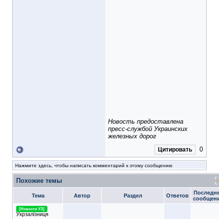
Новость предоставлена
пресс-службой Украинских
железных дорог
0
Цитировать
Нажмите здесь, чтобы написать комментарий к этому сообщению
Похожие темы
Последн
Тема
Автор
Раздел
Ответов
сообщен
[Новости УЗ]
Укрзалізниця