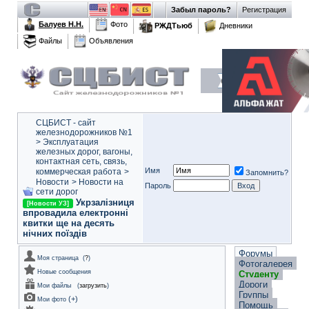
Забыл пароль?
Регистрация
Балуев Н.Н.
Фото
РЖДТьюб
Дневники
Файлы
Объявления
СЦБИСТ - сайт
железнодорожников №1
>
Эксплуатация
железных дорог, вагоны,
контактная сеть, связь,
Имя
коммерческая работа
>
Запомнить?
Новости
>
Новости на
Пароль
сети дорог
Укрзалізниця
[Новости УЗ]
впровадила електронні
квитки ще на десять
нічних поїздів
Форумы
Моя страница
(
?
)
Фотогалерея
Новые сообщения
Студенту
Дороги
Мои файлы
(
загрузить
)
Группы
(
+
)
Мои фото
Помощь