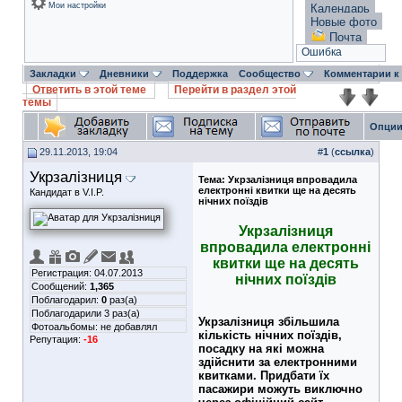
Мои настройки
Календарь
Новые фото
Почта
Ошибка
Закладки
Дневники
Поддержка
Сообщество
Комментарии к
Ответить в этой теме
Перейти в раздел этой
темы
Опции
29.11.2013, 19:04
#
1
(
ссылка
)
Укрзалізниця
Тема:
Укрзалізниця впровадила
електронні квитки ще на десять
Кандидат в V.I.P.
нічних поїздів
Укрзалізниця
впровадила електронні
квитки ще на десять
Регистрация: 04.07.2013
нічних поїздів
Сообщений:
1,365
Поблагодарил:
0
раз(а)
Поблагодарили 3 раз(а)
Укрзалізниця збільшила
Фотоальбомы:
не добавлял
кількість нічних поїздів,
Репутация:
-16
посадку на які можна
здійснити за електронними
квитками. Придбати їх
пасажири можуть виключно