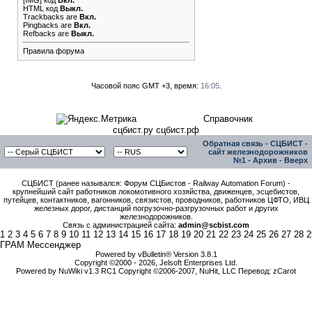
[IMG]
код
Вкл.
HTML код
Выкл.
Trackbacks
are
Вкл.
Pingbacks
are
Вкл.
Refbacks
are
Выкл.
Правила форума
Часовой пояс GMT +3, время:
16:05
.
Справочник
сцбист.ру сцбист.рф
Обратная связь
-
СЦБИСТ -
сайт железнодорожников
№1
-
Архив
-
Вверх
СЦБИСТ (ранее назывался: Форум СЦБистов - Railway Automation Forum) -
крупнейший сайт работников локомотивного хозяйства, движенцев, эсцебистов,
путейцев, контактников, вагонников, связистов, проводников, работников ЦФТО, ИВЦ
железных дорог, дистанций погрузочно-разгрузочных работ и других
железнодорожников.
Связь с администрацией сайта:
admin@scbist.com
1
2
3
4
5
6
7
8
9
10
11
12
13
14
15
16
17
18
19
20
21
22
23
24
25
26
27
28
2
ГРАМ Мессенджер
Powered by vBulletin® Version 3.8.1
Copyright ©2000 - 2026, Jelsoft Enterprises Ltd.
Powered by NuWiki v1.3 RC1 Copyright ©2006-2007, NuHit, LLC Перевод: zCarot