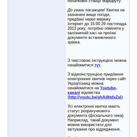
початкової станції маршруту.
До уваги пасажирів!
Квитки на
зазначені вище поїзди,
придбані через мережу
Інтернет до 15:00 29 листопада
2013 року, потрібно обміняти у
залізничній касі на проїзні
документи встановленого
зразка.
З текстовою інструкцією можна
ознайомитися
тут
.
З відеоінструкцією придбання
електронних квитків через сайт
Укрзалізниці можна
ознайомитися на
Youtube-
каналі
відомства
(
http://youtu.be/ghAdktdsZeI
).
Усі електронні квитки мають
статус розрахункового
документа (фіскального чека).
Наприклад, такий документ
можна використати для
звітування про відрядження.