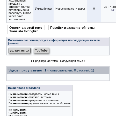
Укрзалізниця:
придбані в
Інтернеті квитки
26.07.20
Укрзалізниця
Новости на сети дорог
0
відтепер можна
14:
повернути Online
через сайт
Укрзалізниці
Ответить в этой теме
Перейти в раздел этой темы
Translate to English
Возможно вас заинтересует информация по следующим меткам
(темам):
,
укрзалізниця
YouTube
«
Предыдущая тема
|
Следующая тема
»
Здесь присутствуют: 1
(пользователей: 0 , гостей: 1)
Ваши права в разделе
Вы
не можете
создавать новые темы
Вы
не можете
отвечать в темах
Вы
не можете
прикреплять вложения
Вы
не можете
редактировать свои сообщения
BB коды
Вкл.
Смайлы
Вкл.