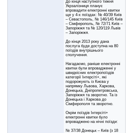
До кінця наступного тижня
Укрзалізниця планує
впровадити електронні квитки
ще у 4-х поїздах: № 40/39 Київ
– Севастополь, № 146/145 Київ
– Сімферополь, № 72/71 Київ –
Запоріжжя та № 120/119 Львів
– Запоріжжя.
До кінця 2013 року дана
послуга буде доступна на 80
поїздів внутрішнього
сполучення.
Нагадаємо, раніше електронні
квитки були впровадженні у
швидкісних електропоїздів
категорії Інтерсіті+, які
подорожують із Києва у
напрямку Львова, Харкова,
Донецька, Дніпропетровська,
Запоріжжя та зворотно. Та із
Донецька і Харкова до
Сімферополя та зворотно.
Окрім поїздів Інтерсіті+
електронні квитки було
впроваджено на нічні поїзди:
№ 37/38 Донецьк – Київ (з 18