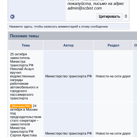
пожалуйста, письмо на адрес
admin@scbist.com
0
Цитировать
Нажмите здесь, чтобы написать комментарий к этому сообщению
Похожие темы
Тема
Автор
Раздел
О
25 октября
заместитель
Министра
транспорта РФ
Николай Асаул
вручил
ведомственные
Министерство транспорта РФ
Новости на сети дорог
награды
работникам
автомобильного и
городского
пассажирского
транспорта
24
[Минтранс РФ]
октября в Москве
под
председательством
статс-секретаря –
заместителя
Министра
транспорта РФ
Министерство транспорта РФ
Новости на сети дорог
Сергея Аристова