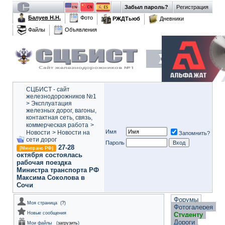
Забыл пароль?
Регистрация
Балуев Н.Н.
Фото
РЖДТьюб
Дневники
Файлы
Объявления
СЦБИСТ - сайт
железнодорожников №1
>
Эксплуатация
железных дорог, вагоны,
контактная сеть, связь,
коммерческая работа
>
Имя
Новости
>
Новости на
Запомнить?
сети дорог
Пароль
27-28
[Минтранс РФ]
октября состоялась
рабочая поездка
Министра транспорта РФ
Максима Соколова в
Сочи
Форумы
Моя страница
(
?
)
Фотогалерея
Новые сообщения
Студенту
Дороги
Мои файлы
(
загрузить
)