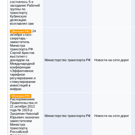
состоялось 5-е
заседание Рабочей
группы по
транспорту.
Кубинскую
делегацию
возглавлял зам
24
[Минтранс РФ]
октября статс-
секретарь -
заместитель
Министра
транспорта РФ
Сергей Аристов
выступил с
докладом на
Министерство транспорта РФ
Новости на сети дорог
Международной
конференции
«Эффективное
тарифное
регулирование и
стимулирование
инвестиций в
инфрас
[Минтранс РФ]
Распоряжением
Правительства от
21 октября 2013
года № 1923-р
Захряпин Николай
Министерство транспорта РФ
Новости на сети дорог
Юрьевич назначен
заместителем
Министра
транспорта
Российской