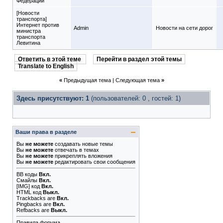
Федерации
[Новости
транспорта]
Интернет против
Admin
Новости на сети дорог
министра
транспорта
Левитина
Ответить в этой теме
Перейти в раздел этой темы
Translate to English
«
Предыдущая тема
|
Следующая тема
»
Здесь присутствуют: 1
(пользователей: 0 , гостей: 1)
Ваши права в разделе
Вы
не можете
создавать новые темы
Вы
не можете
отвечать в темах
Вы
не можете
прикреплять вложения
Вы
не можете
редактировать свои сообщения
BB коды
Вкл.
Смайлы
Вкл.
[IMG]
код
Вкл.
HTML код
Выкл.
Trackbacks
are
Вкл.
Pingbacks
are
Вкл.
Refbacks
are
Выкл.
Правила форума