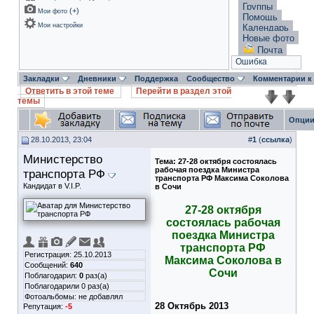
Группы
(
+
)
Мои фото
Помощь
Мои настройки
Календарь
Новые фото
Почта
Ошибка
Закладки
Дневники
Поддержка
Сообщество
Комментарии к
Ответить в этой теме
Перейти в раздел этой
темы
Опции
28.10.2013, 23:04
#
1
(
ссылка
)
Министерство
Тема:
27-28 октября состоялась
рабочая поездка Министра
транспорта РФ
транспорта РФ Максима Соколова
Кандидат в V.I.P.
в Сочи
27-28 октября
состоялась рабочая
поездка Министра
транспорта РФ
Регистрация: 25.10.2013
Максима Соколова в
Сообщений:
640
Сочи
Поблагодарил:
0
раз(а)
Поблагодарили 0 раз(а)
Фотоальбомы:
не добавлял
28 Октябрь 2013
Репутация:
-5