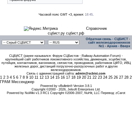
Часовой пояс GMT +3, время:
18:45
.
Справочник
сцбист.ру сцбист.рф
Обратная связь
-
СЦБИСТ -
сайт железнодорожников
№1
-
Архив
-
Вверх
СЦБИСТ (ранее назывался: Форум СЦБистов - Railway Automation Forum) -
крупнейший сайт работников локомотивного хозяйства, движенцев, эсцебистов,
путейцев, контактников, вагонников, связистов, проводников, работников ЦФТО, ИВЦ
железных дорог, дистанций погрузочно-разгрузочных работ и других
железнодорожников.
Связь с администрацией сайта:
admin@scbist.com
1
2
3
4
5
6
7
8
9
10
11
12
13
14
15
16
17
18
19
20
21
22
23
24
25
26
27
28
2
ГРАМ Мессенджер
Powered by vBulletin® Version 3.8.1
Copyright ©2000 - 2026, Jelsoft Enterprises Ltd.
Powered by NuWiki v1.3 RC1 Copyright ©2006-2007, NuHit, LLC Перевод: zCarot