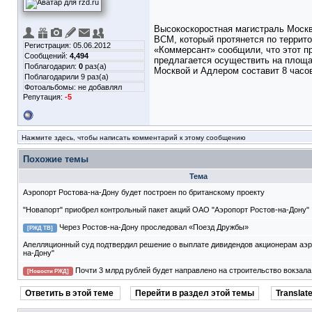
Высокоскоростная магистраль Москв
ВСМ, который протянется по террито
Регистрация: 05.06.2012
«Коммерсант» сообщили, что этот пр
Сообщений:
4,494
предлагается осуществить на площа
Поблагодарил:
0
раз(а)
Москвой и Адлером составит 8 часов
Поблагодарили 9 раз(а)
Фотоальбомы:
не добавлял
Репутация:
-5
Нажмите здесь, чтобы написать комментарий к этому сообщению
Похожие темы
Тема
Аэропорт Ростова-на-Дону будет построен по британскому проекту
"Новапорт" приобрел контрольный пакет акций ОАО "Аэропорт Ростов-на-Дону"
Через Ростов-на-Дону проследовал «Поезд Дружбы»
[РЖД ТВ]
Апелляционный суд подтвердил решение о выплате дивидендов акционерам аэр
на-Дону"
Почти 3 млрд рублей будет направлено на строительство вокзал
[Новости РЖД]
Ответить в этой теме
Перейти в раздел этой темы
Translate