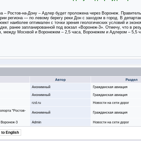
а – Ростов-на-Дону – Адлер будет проложена через Воронеж. Правитель
рии региона — по левому берегу реки Дон с заходом в город. В департа
оект наиболее оптимален с точки зрения геологических условий и экон
дке, ранее запланированной под вокзал «Воронеж-3». Отмечу, что в ре
, между Москвой и Воронежем – 2,5 часа, Воронежем и Адлером – 5,5 ч
Автор
Раздел
Анонимный
Гражданская авиация
Анонимный
Гражданская авиация
rzd.ru
Новости на сети дорог
опорта "Ростов-
Анонимный
Гражданская авиация
а Воронеж-3
Admin
Новости на сети дорог
 to English