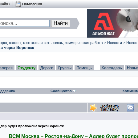
Файлы
Объявления
ог, вагоны, контактная сеть, связь, коммерческая работа
>
Новости
>
Новост
на через Воронеж
алерея
Студенту
Дороги
Группы
Помощь
Календарь
Новы
ддержка
Сообщество
Коммент
длер будет проложена через Воронеж
ВСМ Москва – Ростов-на-Дону – Адлер будет проло