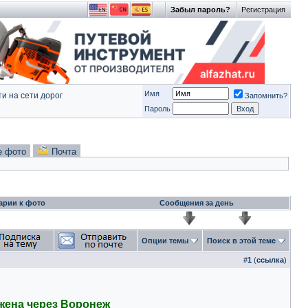
Забыл пароль?
Регистрация
Имя
и на сети дорог
Запомнить?
Пароль
е фото
Почта
арии к фото
Сообщения за день
Опции темы
Поиск в этой теме
#
1
(
ссылка
)
жена через Воронеж