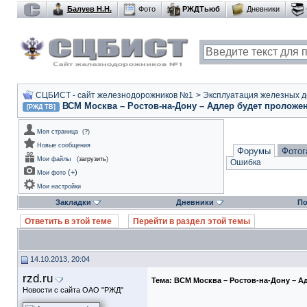
Балуев Н.Н.
Фото
РЖДТьюб
Дневники
СЦБИСТ - сайт железнодорожников №1
>
Эксплуатация железных дор
ВСМ Москва – Ростов-на-Дону – Адлер будет проложе
[РЖД ТВ]
Моя страница
(
?
)
Новые сообщения
Форумы
Фотог
Мои файлы
(
загрузить
)
Ошибка
(
+
)
Мои фото
Мои настройки
Закладки
Дневники
По
Ответить в этой теме
Перейти в раздел этой темы
14.10.2013, 20:04
rzd.ru
Тема:
ВСМ Москва – Ростов-на-Дону – А
Новости с сайта ОАО "РЖД"