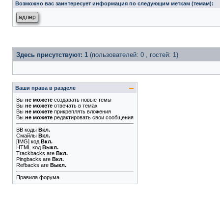
Возможно вас заинтересует информация по следующим меткам (темам):
адлер
Здесь присутствуют: 1
(пользователей: 0 , гостей: 1)
Ваши права в разделе
Вы
не можете
создавать новые темы
Вы
не можете
отвечать в темах
Вы
не можете
прикреплять вложения
Вы
не можете
редактировать свои сообщения
BB коды
Вкл.
Смайлы
Вкл.
[IMG]
код
Вкл.
HTML код
Выкл.
Trackbacks
are
Вкл.
Pingbacks
are
Вкл.
Refbacks
are
Выкл.
Правила форума