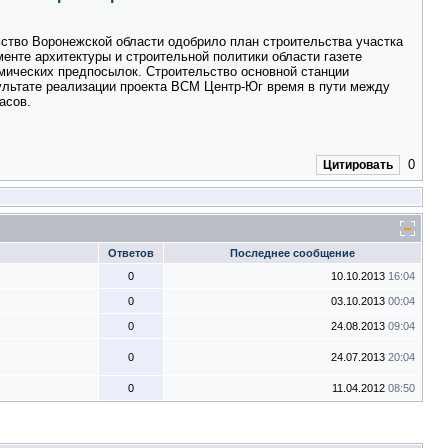
ство Воронежской области одобрило план строительства участка
менте архитектуры и строительной политики области газете
омических предпосылок. Строительство основной станции
зультате реализации проекта ВСМ Центр-Юг время в пути между
асов.
0
Цитировать
Ответов
Последнее сообщение
0
10.10.2013
16:04
0
03.10.2013
00:04
0
24.08.2013
09:04
0
24.07.2013
20:04
0
11.04.2012
08:50