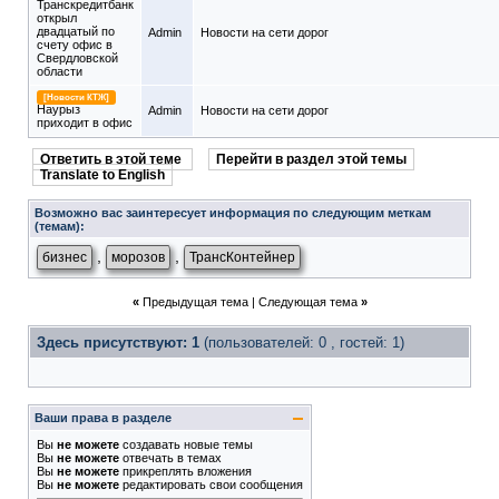
Транскредитбанк
открыл
двадцатый по
Admin
Новости на сети дорог
счету офис в
Свердловской
области
[Новости КТЖ]
Наурыз
Admin
Новости на сети дорог
приходит в офис
Ответить в этой теме
Перейти в раздел этой темы
Translate to English
Возможно вас заинтересует информация по следующим меткам
(темам):
,
,
бизнес
морозов
ТрансКонтейнер
«
Предыдущая тема
|
Следующая тема
»
Здесь присутствуют: 1
(пользователей: 0 , гостей: 1)
Ваши права в разделе
Вы
не можете
создавать новые темы
Вы
не можете
отвечать в темах
Вы
не можете
прикреплять вложения
Вы
не можете
редактировать свои сообщения