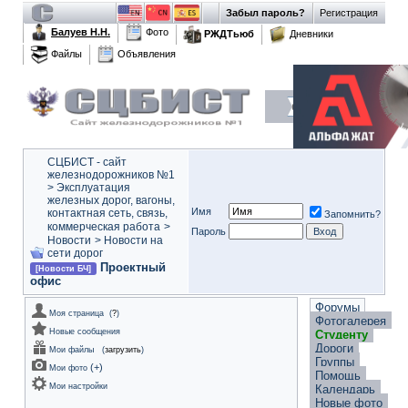
Забыл пароль?
Регистрация
Балуев Н.Н.
Фото
РЖДТьюб
Дневники
Файлы
Объявления
СЦБИСТ - сайт
железнодорожников №1
>
Эксплуатация
железных дорог, вагоны,
Имя
контактная сеть, связь,
Запомнить?
коммерческая работа
>
Пароль
Новости
>
Новости на
сети дорог
Проектный
[Новости БЧ]
офис
Форумы
Моя страница
(
?
)
Фотогалерея
Новые сообщения
Студенту
Дороги
Мои файлы
(
загрузить
)
Группы
(
+
)
Мои фото
Помощь
Мои настройки
Календарь
Новые фото