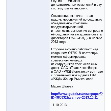
Якунин. — Никаких
дополнительных изменений в эту
систему мы не вносим».
Соглашение включает план-
график мероприятий по созданию
объединённой компании,
предусматривающий,
в частности, вынесение вопроса о
её создании на заседание совета
директоров ОАО «РЖД» в ноябре
2013 года.
Стороны активно работают над
созданием ОТЛК. В настоящий
момент сформирована
совместная команда
из сотрудников трёх железных
дорог, ОАО «ТрансКонтейнер»
и ОАО «РЖД-Логистика» во главе
с советником президента ОАО
«РЖД» Жанар Рымжановой.
Мария Штаева
http://www.gudok.ru/newspaper/?
ID=985332&archive=2013.10.11
11.10.2013