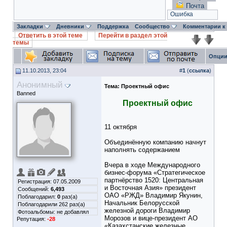
Почта
Ошибка
Закладки
Дневники
Поддержка
Сообщество
Комментарии к
Ответить в этой теме
Перейти в раздел этой
темы
Опции
11.10.2013, 23:04
#
1
(
ссылка
)
Анонимный
Тема:
Проектный офис
Banned
Проектный офис
11 октября
Объединённую компанию начнут
наполнять содержанием
Вчера в ходе Международного
бизнес-форума «Стратегическое
партнёрство 1520: Центральная
Регистрация: 07.05.2009
и Восточная Азия» президент
Сообщений:
6,493
ОАО «РЖД» Владимир Якунин,
Поблагодарил:
0
раз(а)
Начальник Белорусской
Поблагодарили 262 раз(а)
железной дороги Владимир
Фотоальбомы:
не добавлял
Морозов и вице-президент АО
Репутация:
-28
«Казахстанские железные