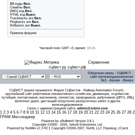
BB коды
Вкл.
Смайлы
Вкл.
[IMG]
код
Вкл.
HTML код
Выкл.
Trackbacks
are
Вкл.
Pingbacks
are
Вкл.
Refbacks
are
Выкл.
Правила форума
Часовой пояс GMT +3, время:
18:24
.
Справочник
сцбист.ру сцбист.рф
Обратная связь
-
СЦБИСТ -
сайт железнодорожников
№1
-
Архив
-
Вверх
СЦБИСТ (ранее назывался: Форум СЦБистов - Railway Automation Forum) -
крупнейший сайт работников локомотивного хозяйства, движенцев, эсцебистов,
путейцев, контактников, вагонников, связистов, проводников, работников ЦФТО, ИВЦ
железных дорог, дистанций погрузочно-разгрузочных работ и других
железнодорожников.
Связь с администрацией сайта:
admin@scbist.com
1
2
3
4
5
6
7
8
9
10
11
12
13
14
15
16
17
18
19
20
21
22
23
24
25
26
27
28
2
ГРАМ Мессенджер
Powered by vBulletin® Version 3.8.1
Copyright ©2000 - 2026, Jelsoft Enterprises Ltd.
Powered by NuWiki v1.3 RC1 Copyright ©2006-2007, NuHit, LLC Перевод: zCarot