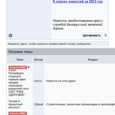
К списку новостей за 2013 год
Новость предоставлена пресс-
службой Белорусской железной
дороги
0
Цитировать
Нажмите здесь, чтобы написать комментарий к этому сообщению
Похожие темы
Тема
Автор
Раздел
В
[Новости РЖД]
Санкт-
Петербурге
открылся
первый офис
rzd.ru
Новости на сети дорог
продаж
санаторно-
курортной сети
ОАО "РЖД-
ЗДОРОВЬЕ".
Техник в
проектный
12level
Строительные, проектные организации и производи
институт
[Новости РЖД]