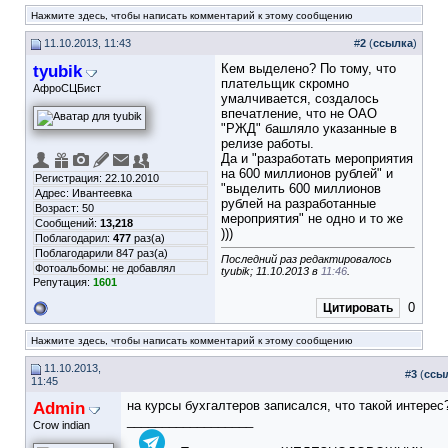
Нажмите здесь, чтобы написать комментарий к этому сообщению
11.10.2013, 11:43
#
2
(
ссылка
)
tyubik
Кем выделено? По тому, что
плательщик скромно
АфроСЦБист
умалчивается, создалось
впечатление, что не ОАО
"РЖД" башляло указанные в
релизе работы.
Да и "разработать мероприятия
на 600 миллионов рублей" и
Регистрация: 22.10.2010
"выделить 600 миллионов
Адрес: Ивантеевка
рублей на разработанные
Возраст: 50
мероприятия" не одно и то же
Сообщений:
13,218
)))
Поблагодарил:
477
раз(а)
Поблагодарили 847 раз(а)
Последний раз редактировалось
Фотоальбомы:
не добавлял
tyubik; 11.10.2013 в
11:46
.
Репутация:
1601
0
Цитировать
Нажмите здесь, чтобы написать комментарий к этому сообщению
11.10.2013,
#
3
(
ссы
11:45
Admin
на курсы бухгалтеров записался, что такой интерес
__________________
Crow indian