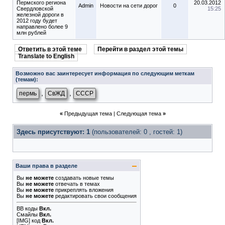
Пермского региона
20.03.2012
Admin
Новости на сети дорог
0
Свердловской
15:25
железной дороги в
2012 году будет
направлено более 9
млн рублей
Ответить в этой теме
Перейти в раздел этой темы
Translate to English
Возможно вас заинтересует информация по следующим меткам
(темам):
,
,
пермь
СвЖД
СССР
«
Предыдущая тема
|
Следующая тема
»
Здесь присутствуют: 1
(пользователей: 0 , гостей: 1)
Ваши права в разделе
Вы
не можете
создавать новые темы
Вы
не можете
отвечать в темах
Вы
не можете
прикреплять вложения
Вы
не можете
редактировать свои сообщения
BB коды
Вкл.
Смайлы
Вкл.
[IMG]
код
Вкл.