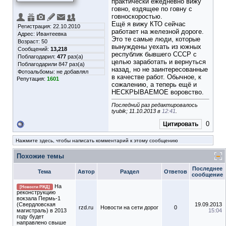
практически ежедневно вижу
говно, ездящее по говну с
говноскоростью.
Ещё я вижу КТО сейчас
Регистрация: 22.10.2010
работает на железной дороге.
Адрес: Ивантеевка
Это те самые люди, которые
Возраст: 50
вынуждены уехать из южных
Сообщений:
13,218
республик бывшего СССР с
Поблагодарил:
477
раз(а)
целью заработать и вернуться
Поблагодарили 847 раз(а)
назад, но не заинтересованные
Фотоальбомы:
не добавлял
в качестве работ. Обычное, к
Репутация:
1601
сожалению, а теперь ещё и
НЕСКРЫВАЕМОЕ воровство.
Последний раз редактировалось
tyubik; 11.10.2013 в
12:41
.
0
Цитировать
Нажмите здесь, чтобы написать комментарий к этому сообщению
Похожие темы
Последнее
Тема
Автор
Раздел
Ответов
сообщение
На
[Новости РЖД]
реконструкцию
вокзала Пермь-1
(Свердловская
19.09.2013
rzd.ru
Новости на сети дорог
0
магистраль) в 2013
15:04
году будет
направлено свыше