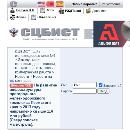
Забыл пароль?
Регистрация
Балуев Н.Н.
Фото
РЖДТьюб
Дневники
Файлы
Объявления
СЦБИСТ - сайт
железнодорожников №1
>
Эксплуатация
железных дорог, вагоны,
контактная сеть, связь,
коммерческая работа
>
Новости
>
Новости на
сети дорог
На развитие
Имя
Запомнить?
[Новости РЖД]
инфраструктуры
Пароль
пригородного
железнодорожного
комплекса Пермского
края в 2013 году
направлено свыше 114
млн рублей
(Свердловская
магистраль).