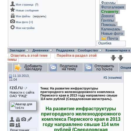
Форумы
Моя страница
(
?
)
Фотогалерея
Новые сообщения
Студенту
Дороги
Мои файлы
(
загрузить
)
Группы
(
+
)
Мои фото
Помощь
Мои настройки
Календарь
Новые фото
Почта
Ошибка
Закладки
Дневники
Поддержка
Сообщество
Комментарии к
Ответить в этой теме
Перейти в раздел этой
темы
Опции
11.10.2013,
#
1
(
ссылка
)
11:04
rzd.ru
Тема:
На развитие инфраструктуры
пригородного железнодорожного комплекса
Новости с сайта
Пермского края в 2013 году направлено свыше
ОАО "РЖД"
114 млн рублей (Свердловская магистраль).
На развитие инфраструктуры
пригородного железнодорожного
комплекса Пермского края в 2013
году направлено свыше 114 млн
рублей (Свердловская
Регистрация: