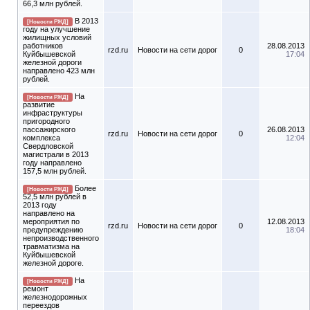
66,3 млн рублей.
В 2013
[Новости РЖД]
году на улучшение
жилищных условий
работников
28.08.2013
rzd.ru
Новости на сети дорог
0
Куйбышевской
17:04
железной дороги
направлено 423 млн
рублей.
На
[Новости РЖД]
развитие
инфраструктуры
пригородного
пассажирского
26.08.2013
rzd.ru
Новости на сети дорог
0
комплекса
12:04
Свердловской
магистрали в 2013
году направлено
157,5 млн рублей.
Более
[Новости РЖД]
52,5 млн рублей в
2013 году
направлено на
мероприятия по
12.08.2013
rzd.ru
Новости на сети дорог
0
предупреждению
18:04
непроизводственного
травматизма на
Куйбышевской
железной дороге.
На
[Новости РЖД]
ремонт
железнодорожных
переездов