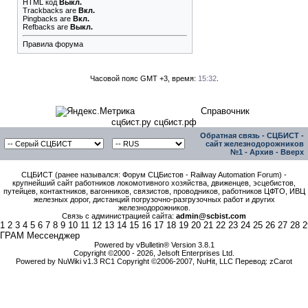
HTML код
Выкл.
Trackbacks
are
Вкл.
Pingbacks
are
Вкл.
Refbacks
are
Выкл.
Правила форума
Часовой пояс GMT +3, время:
15:32
.
Справочник
сцбист.ру сцбист.рф
Обратная связь
-
СЦБИСТ -
сайт железнодорожников
№1
-
Архив
-
Вверх
СЦБИСТ (ранее назывался: Форум СЦБистов - Railway Automation Forum) -
крупнейший сайт работников локомотивного хозяйства, движенцев, эсцебистов,
путейцев, контактников, вагонников, связистов, проводников, работников ЦФТО, ИВЦ
железных дорог, дистанций погрузочно-разгрузочных работ и других
железнодорожников.
Связь с администрацией сайта:
admin@scbist.com
1
2
3
4
5
6
7
8
9
10
11
12
13
14
15
16
17
18
19
20
21
22
23
24
25
26
27
28
2
ГРАМ Мессенджер
Powered by vBulletin® Version 3.8.1
Copyright ©2000 - 2026, Jelsoft Enterprises Ltd.
Powered by NuWiki v1.3 RC1 Copyright ©2006-2007, NuHit, LLC Перевод: zCarot