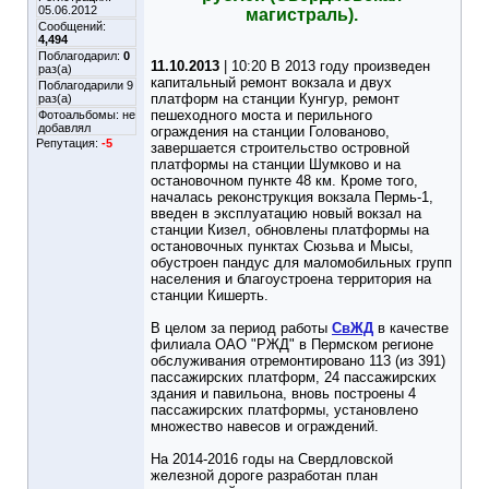
05.06.2012
магистраль).
Сообщений:
4,494
Поблагодарил:
0
11.10.2013
| 10:20 В 2013 году произведен
раз(а)
капитальный ремонт вокзала и двух
Поблагодарили 9
платформ на станции Кунгур, ремонт
раз(а)
пешеходного моста и перильного
Фотоальбомы:
не
добавлял
ограждения на станции Голованово,
Репутация:
-5
завершается строительство островной
платформы на станции Шумково и на
остановочном пункте 48 км. Кроме того,
началась реконструкция вокзала Пермь-1,
введен в эксплуатацию новый вокзал на
станции Кизел, обновлены платформы на
остановочных пунктах Сюзьва и Мысы,
обустроен пандус для маломобильных групп
населения и благоустроена территория на
станции Кишерть.
В целом за период работы
СвЖД
в качестве
филиала ОАО "РЖД" в Пермском регионе
обслуживания отремонтировано 113 (из 391)
пассажирских платформ, 24 пассажирских
здания и павильона, вновь построены 4
пассажирских платформы, установлено
множество навесов и ограждений.
На 2014-2016 годы на Свердловской
железной дороге разработан план