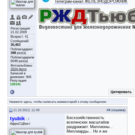
Телеграм-канал ЖЕЛЕЗНОДОРОЖНИК
Регистрация:
21.02.2009
Возраст: 41
Сообщений:
30,463
Поблагодарил:
398
раз(а)
Поблагодарили
6048 раз(а)
Фотоальбомы:
2624 фото
Записей в
дневнике:
905
Репутация:
126141
Цитировать
Нажмите здесь, чтобы написать комментарий к этому сообщению
11.10.2013, 11:49
#
4
(
ссылка
)
tyubik
Бесхозяйственность
вселенских масштабов
АфроСЦБист
раздражает. Миллионы...
Миллиарды... Но я же