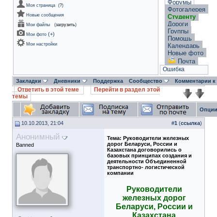
Форумы
Моя страница
(
?
)
Фотогалерея
Новые сообщения
Студенту
Дороги
Мои файлы
(
загрузить
)
Группы
(
+
)
Мои фото
Помощь
Мои настройки
Календарь
Новые фото
Почта
Ошибка
Закладки
Дневники
Поддержка
Сообщество
Комментарии к
Ответить в этой теме
Перейти в раздел этой
темы
Опции
10.10.2013, 21:04
#
1
(
ссылка
)
Анонимный
Тема:
Руководители железных
дорог Беларуси, России и
Banned
Казахстана договорились о
базовых принципах создания и
деятельности Объединенной
транспортно- логистической
компании
Руководители
железных дорог
Беларуси, России и
Казахстана