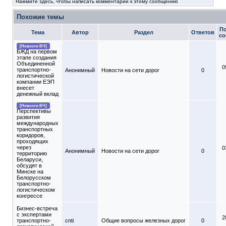
Нажмите здесь, чтобы написать комментарий к этому сообщению
Похожие темы
П
Тема
Автор
Раздел
Ответов
со
[Новости БЧ]
БЖД на первом
этапе создания
Объединенной
0
транспортно-
Анонимный
Новости на сети дорог
0
логистической
компании ЕЭП
внесет
денежный вклад
[Новости БЧ]
Перспективы
развития
международных
транспортных
коридоров,
проходящих
через
0
Анонимный
Новости на сети дорог
0
территорию
Беларуси,
обсудят в
Минске на
Белорусском
транспортно-
логистическом
конгрессе
Бизнес-встреча
с экспертами
2
транспортно-
cnti
Общие вопросы железных дорог
0