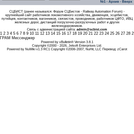
№1
-
Архив
-
Вверх
СЦБИСТ (ранее назывался: Форум СЦБистов - Railway Automation Forum) -
крупнейший сайт работников локомотивного хозяйства, движенцев, эсцебистов,
путейцев, контактников, вагонников, связистов, проводников, работников ЦФТО, ИВЦ
железных дорог, дистанций погрузочно-разгрузочных работ и других
железнодорожников.
Связь с администрацией сайта:
admin@scbist.com
1
2
3
4
5
6
7
8
9
10
11
12
13
14
15
16
17
18
19
20
21
22
23
24
25
26
27
28
2
ГРАМ Мессенджер
Powered by vBulletin® Version 3.8.1
Copyright ©2000 - 2026, Jelsoft Enterprises Ltd.
Powered by NuWiki v1.3 RC1 Copyright ©2006-2007, NuHit, LLC Перевод: zCarot