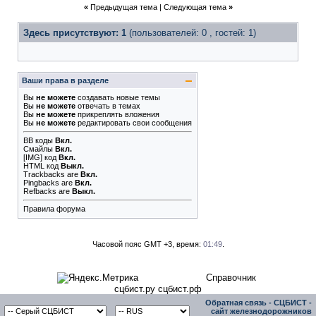
«
Предыдущая тема
|
Следующая тема
»
Здесь присутствуют: 1
(пользователей: 0 , гостей: 1)
Ваши права в разделе
Вы
не можете
создавать новые темы
Вы
не можете
отвечать в темах
Вы
не можете
прикреплять вложения
Вы
не можете
редактировать свои сообщения
BB коды
Вкл.
Смайлы
Вкл.
[IMG]
код
Вкл.
HTML код
Выкл.
Trackbacks
are
Вкл.
Pingbacks
are
Вкл.
Refbacks
are
Выкл.
Правила форума
Часовой пояс GMT +3, время:
01:49
.
Справочник
сцбист.ру сцбист.рф
Обратная связь
-
СЦБИСТ -
сайт железнодорожников