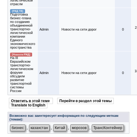
логистической
отрасли
[РЖД ТВ]
Подготовка
бизнес-плана
по созданию
объединенной
2
транспортно-
Admin
Новости на сети дорог
0
логистической
компании
Единого
экономического
пространства
[Новости РЖД]
На III
Евразийском
транспортно-
логистическом
1
форуме
Admin
Новости на сети дорог
0
обсудили
развитие
транспортной
системы
России
Ответить в этой теме
Перейти в раздел этой темы
Translate to English
Возможно вас заинтересует информация по следующим меткам
(темам):
,
,
,
,
бизнес
казахстан
Китай
морозов
ТрансКонтейнер