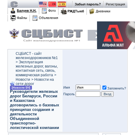
Забыл пароль?
Регистрация
Балуев Н.Н.
Фото
РЖДТьюб
Дневники
Файлы
Объявления
СЦБИСТ - сайт
железнодорожников №1
>
Эксплуатация
железных дорог, вагоны,
контактная сеть, связь,
коммерческая работа
>
Новости
>
Новости на
сети дорог
Имя
[Новости БЧ]
Запомнить?
Руководители железных
Пароль
дорог Беларуси, России
и Казахстана
договорились о базовых
принципах создания и
деятельности
Объединенной
транспортно-
логистической компании