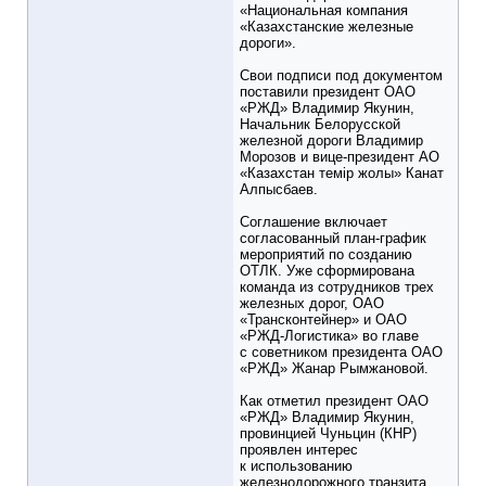
«Национальная компания
«Казахстанские железные
дороги».
Свои подписи под документом
поставили президент ОАО
«РЖД» Владимир Якунин,
Начальник Белорусской
железной дороги Владимир
Морозов и вице-президент АО
«Казахстан темiр жолы» Канат
Алпысбаев.
Соглашение включает
согласованный план-график
мероприятий по созданию
ОТЛК. Уже сформирована
команда из сотрудников трех
железных дорог, ОАО
«Трансконтейнер» и ОАО
«РЖД-Логистика» во главе
с советником президента ОАО
«РЖД» Жанар Рымжановой.
Как отметил президент ОАО
«РЖД» Владимир Якунин,
провинцией Чуньцин (КНР)
проявлен интерес
к использованию
железнодорожного транзита