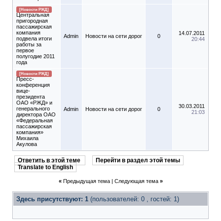
[Новости РЖД]
Центральная
пригородная
пассажирская
компания
14.07.2011
Admin
Новости на сети дорог
0
подвела итоги
20:44
работы за
первое
полугодие 2011
года
[Новости РЖД]
Пресс-
конференция
вице-
президента
ОАО «РЖД» и
30.03.2011
генерального
Admin
Новости на сети дорог
0
21:03
директора ОАО
«Федеральная
пассажирская
компания»
Михаила
Акулова
Ответить в этой теме
Перейти в раздел этой темы
Translate to English
«
Предыдущая тема
|
Следующая тема
»
Здесь присутствуют: 1
(пользователей: 0 , гостей: 1)