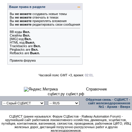
Ваши права в разделе
Вы
не можете
создавать новые темы
Вы
не можете
отвечать в темах
Вы
не можете
прикреплять вложения
Вы
не можете
редактировать свои сообщения
BB коды
Вкл.
Смайлы
Вкл.
[IMG]
код
Вкл.
HTML код
Выкл.
Trackbacks
are
Вкл.
Pingbacks
are
Вкл.
Refbacks
are
Выкл.
Правила форума
Часовой пояс GMT +3, время:
02:01
.
Справочник
сцбист.ру сцбист.рф
Обратная связь
-
СЦБИСТ -
сайт железнодорожников
№1
-
Архив
-
Вверх
СЦБИСТ (ранее назывался: Форум СЦБистов - Railway Automation Forum) -
крупнейший сайт работников локомотивного хозяйства, движенцев, эсцебистов,
путейцев, контактников, вагонников, связистов, проводников, работников ЦФТО, ИВЦ
железных дорог, дистанций погрузочно-разгрузочных работ и других
железнодорожников.