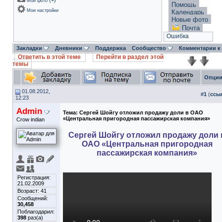
(
+
)
Мои фото
Помощь
Мои настройки
Календарь
Новые фото
Почта
Ошибка
Закладки
Дневники
Поддержка
Сообщество
Комментарии к
Ответить в этой теме
Перейти в раздел этой
темы
Опции
01.08.2012,
#
1
(
ссы
12:23
Admin
Тема:
Сергей Шойгу отложил продажу доли в ОАО
«Центральная пригородная пассажирская компания»
Crow indian
Сергей Шойгу отложил продажу доли 
ОАО «Центральная пригородная
пассажирская компания»
Регистрация:
21.02.2009
Возраст: 41
Сообщений:
30,458
Поблагодарил:
398
раз(а)