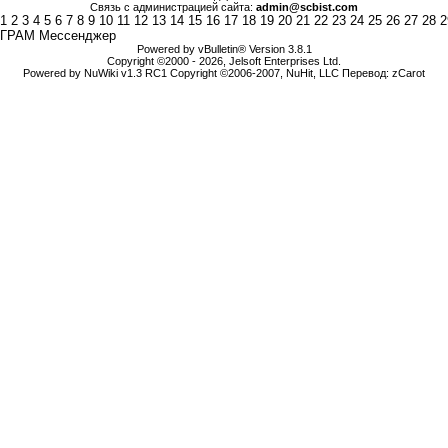
Связь с администрацией сайта:
admin@scbist.com
1
2
3
4
5
6
7
8
9
10
11
12
13
14
15
16
17
18
19
20
21
22
23
24
25
26
27
28
2
ГРАМ Мессенджер
Powered by vBulletin® Version 3.8.1
Copyright ©2000 - 2026, Jelsoft Enterprises Ltd.
Powered by NuWiki v1.3 RC1 Copyright ©2006-2007, NuHit, LLC Перевод: zCarot