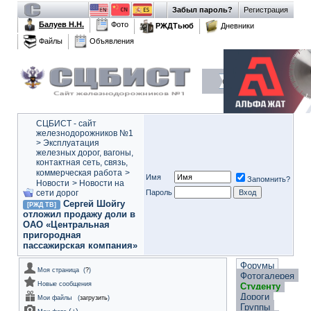
Забыл пароль?
Регистрация
Балуев Н.Н.
Фото
РЖДТьюб
Дневники
Файлы
Объявления
СЦБИСТ - сайт
железнодорожников №1
>
Эксплуатация
железных дорог, вагоны,
контактная сеть, связь,
коммерческая работа
>
Имя
Запомнить?
Новости
>
Новости на
сети дорог
Пароль
Сергей Шойгу
[РЖД ТВ]
отложил продажу доли в
ОАО «Центральная
пригородная
пассажирская компания»
Форумы
Моя страница
(
?
)
Фотогалерея
Новые сообщения
Студенту
Дороги
Мои файлы
(
загрузить
)
Группы