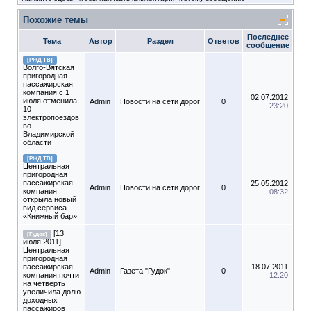
Похожие темы
Последнее
Тема
Автор
Раздел
Ответов
сообщение
[РЖД ТВ]
Волго-Вятская
пригородная
пассажирская
компания с 1
02.07.2012
июля отменила
Admin
Новости на сети дорог
0
23:20
10
электропоездов
во
Владимирской
области
[РЖД ТВ]
Центральная
пригородная
пассажирская
25.05.2012
Admin
Новости на сети дорог
0
компания
08:32
открыла новый
вид сервиса –
«Книжный бар»
[13
[Гудок]
июля 2011]
Центральная
пригородная
пассажирская
18.07.2011
Admin
Газета "Гудок"
0
компания почти
12:20
на четверть
увеличила долю
доходных
пассажиров