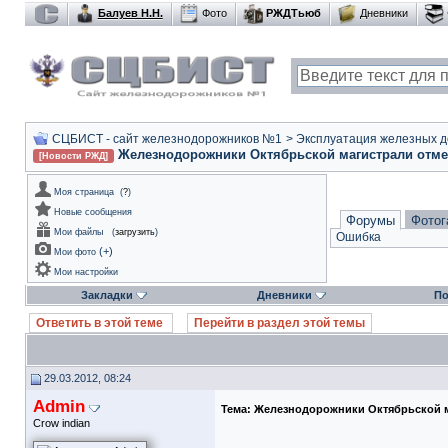
Балуев Н.Н.
Фото
РЖДТьюб
Дневники
СЦБИСТ - сайт железнодорожников №1
>
Эксплуатация железных дор
Железнодорожники Октябрьской магистрали отмет
[Новости РЖД]
Моя страница
(
?
)
Новые сообщения
Форумы
Фотог
Мои файлы
(
загрузить
)
Ошибка
(
+
)
Мои фото
Мои настройки
Закладки
Дневники
По
Ответить в этой теме
Перейти в раздел этой темы
29.03.2012, 08:24
Admin
Тема:
Железнодорожники Октябрьской м
Crow indian