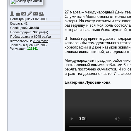
27 марта – международный День теат
Служители Мельпомены от железнодо
Регистрация: 21.02.2009
актеры. На счету актрисы и технолог
Возраст: 41
разведчицу и вся моя роль состояла
Сообщений:
30,458
которая изначально была мужской, но
Поблагодарил:
398
раз(а)
Поблагодарили 6048 раз(а)
В Новый год принято дарить подарки
Фотоальбомы:
2624 фото
казалось бы самодеятельного театр
Записей в дневнике:
905
хореографии и даже навыков эквилиб
Репутация:
126141
словам исполнителей, аплодисменты
Международный праздник работников
поставленный самими ребятами без 
ребята постоянно обучаются. И их с
играют их довольно часто. И в скор
Екатерина Луковникова