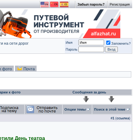
Забыл пароль?
Регистрация
Имя
и на сети дорог
Запомнить?
Пароль
е фото
Почта
арии к фото
Сообщения за день
Опции темы
Поиск в этой теме
#
1
(
ссылка
)
тили День театра