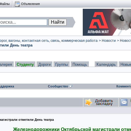
Файлы
Объявления
ог, вагоны, контактная сеть, связь, коммерческая работа
>
Новости
>
Новост
или День театра
алерея
Студенту
Дороги
Группы
Помощь
Календарь
Новы
ддержка
Сообщество
Коммент
агистрали отметили День театра
Железнодорожники Октябрьской магистрали отме