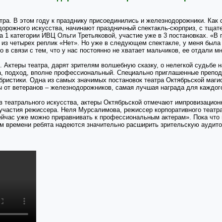
ра. В этом году к празднику присоединились и железнодорожники. Как с
рожного искусства, начинают праздничный спектакль-сюрприз, с тщател
а 1 категории ИВЦ Ольги Третьяковой, участие уже в 3 постановках. «В 
 из четырех реплик «Нет». Но уже в следующем спектакле, у меня была
 в связи с тем, что у нас постоянно не хватает мальчиков, ее отдали мне
. Актеры театра, дарят зрителям волшебную сказку, о нелегкой судьбе 
а, подход, вполне профессиональный. Специально приглашенные препод
ристики. Одна из самых значимых постановок театра Октябрьской магис
 от ветеранов – железнодорожников, самая лучшая награда для каждого
 театрального искусства, актеры Октябрьской отмечают импровизационн
участия режиссера. Неля Мурсалимова, режиссер корпоративного театра
ейчас уже можно приравнивать к профессиональным актерам». Пока что в
ом времени ребята надеются значительно расширить зрительскую аудито