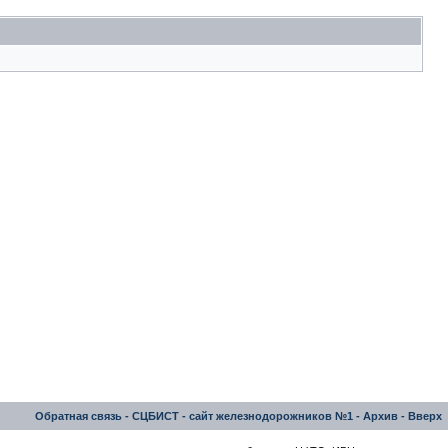
Обратная связь
-
СЦБИСТ - сайт железнодорожников №1
-
Архив
-
Вверх