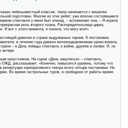
казал небезызвестный классик, театр начинается с вешалки.
ьной подготовки. Многие из этих ребят, уже вполне состоявшиеся
первом спектакле у меня был эпизод, – вспоминает она, – Я играла
 прекрасная роль второго плана. Распорядительница цирка,
. И вот с этого момента, я поняла, что могу все!».
настоящей девочки в стране выдуманных героев. К постановке,
аватели, в течение года давали железнодорожникам уроки вокала,
трали – в День победы спектакль о войне, дружбе и любви. И, по
 актера.
ым капустником. На сцене «День закулисья» – спектакль,
 ОЖД, рассказывает: «Конечно, повысился уровень, потому что
 репертуаре корпоративного театра всего четыре постановки. Но
рию. Во время гастрольных туров, в свободное от работы время.