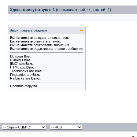
Здесь присутствуют: 1
(пользователей: 0 , гостей: 1)
Ваши права в разделе
Вы
не можете
создавать новые темы
Вы
не можете
отвечать в темах
Вы
не можете
прикреплять вложения
Вы
не можете
редактировать свои сообщения
BB коды
Вкл.
Смайлы
Вкл.
[IMG]
код
Вкл.
HTML код
Выкл.
Trackbacks
are
Вкл.
Pingbacks
are
Вкл.
Refbacks
are
Выкл.
Правила форума