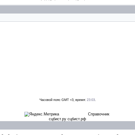
Часовой пояс GMT +3, время:
23:03
.
Справочник
сцбист.ру сцбист.рф