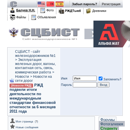
Забыл пароль?
Регистрация
Балуев Н.Н.
Фото
РЖДТьюб
Дневники
Файлы
Объявления
СЦБИСТ - сайт
железнодорожников №1
>
Эксплуатация
железных дорог, вагоны,
контактная сеть, связь,
коммерческая работа
>
Новости
>
Новости на
Имя
Запомнить?
сети дорог
РЖД
Пароль
[Новости РЖД]
подвели итоги
деятельности по
международным
стандартам финансовой
отчетности за 6 месяцев
2011 года
Форумы
Моя страница
(
?
)
Фотогалерея
Новые сообщения
Студенту