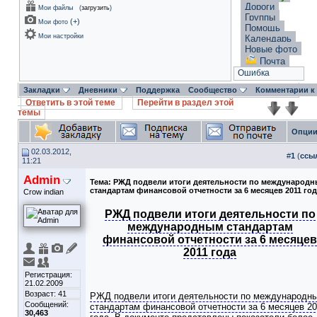
Дороги
Мои файлы
(
загрузить
)
Группы
(
+
)
Мои фото
Помощь
Мои настройки
Календарь
Новые фото
Почта
Ошибка
Закладки
Дневники
Поддержка
Сообщество
Комментарии к
Ответить в этой теме
Перейти в раздел этой
темы
Опции
02.03.2012,
#
1
(
ссы
11:21
Admin
Тема:
РЖД подвели итоги деятельности по международ
стандартам финансовой отчетности за 6 месяцев 2011 го
Crow indian
РЖД подвели итоги деятельности по
международным стандартам
финансовой отчетности за 6 месяцев
2011 года
Регистрация:
21.02.2009
Возраст: 41
РЖД подвели итоги деятельности по международн
Сообщений:
стандартам финансовой отчетности за 6 месяцев 20
30,463