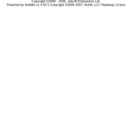
Copyright ©2000 - 2026, Jelsoft Enterprises Ltd.
Powered by NuWiki v1.3 RC1 Copyright ©2006-2007, NuHit, LLC Перевод: zCarot