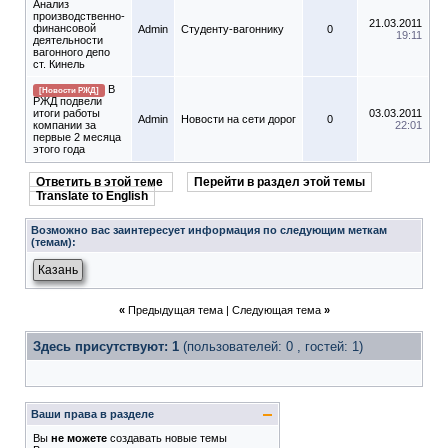
Анализ
производственно-
21.03.2011
финансовой
Admin
Студенту-вагоннику
0
19:11
деятельности
вагонного депо
ст. Кинель
В
[Новости РЖД]
РЖД подвели
итоги работы
03.03.2011
Admin
Новости на сети дорог
0
компании за
22:01
первые 2 месяца
этого года
Ответить в этой теме
Перейти в раздел этой темы
Translate to English
Возможно вас заинтересует информация по следующим меткам
(темам):
Казань
«
Предыдущая тема
|
Следующая тема
»
Здесь присутствуют: 1
(пользователей: 0 , гостей: 1)
Ваши права в разделе
Вы
не можете
создавать новые темы