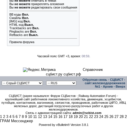
Вы
не можете
отвечать в темах
Вы
не можете
прикреплять вложения
Вы
не можете
редактировать свои сообщения
BB коды
Вкл.
Смайлы
Вкл.
[IMG]
код
Вкл.
HTML код
Выкл.
Trackbacks
are
Вкл.
Pingbacks
are
Вкл.
Refbacks
are
Выкл.
Правила форума
Часовой пояс GMT +3, время:
08:59
.
Справочник
сцбист.ру сцбист.рф
Обратная связь
-
СЦБИСТ -
сайт железнодорожников
№1
-
Архив
-
Вверх
СЦБИСТ (ранее назывался: Форум СЦБистов - Railway Automation Forum) -
крупнейший сайт работников локомотивного хозяйства, движенцев, эсцебистов,
путейцев, контактников, вагонников, связистов, проводников, работников ЦФТО, ИВЦ
железных дорог, дистанций погрузочно-разгрузочных работ и других
железнодорожников.
Связь с администрацией сайта:
admin@scbist.com
1
2
3
4
5
6
7
8
9
10
11
12
13
14
15
16
17
18
19
20
21
22
23
24
25
26
27
28
2
ГРАМ Мессенджер
Powered by vBulletin® Version 3.8.1