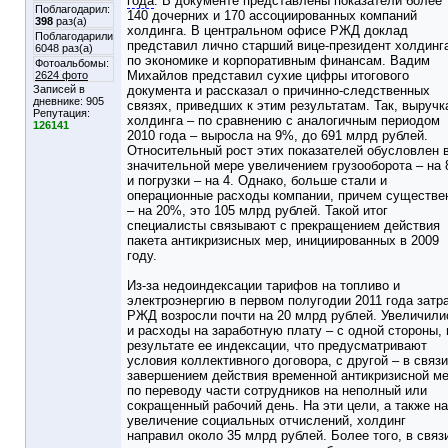
года
. В документе представлены показатели более
Поблагодарил:
140 дочерних и 170 ассоциированных компаний
398
раз(а)
холдинга. В центральном офисе РЖД доклад
Поблагодарили
представил лично старший вице-президент холдинг
6048 раз(а)
по экономике и корпоративным финансам. Вадим
Фотоальбомы:
Михайлов представил сухие цифры итогового
2624 фото
Записей в
документа и рассказал о причинно-следственных
дневнике:
905
связях, приведших к этим результатам. Так, выручк
Репутация:
холдинга – по сравнению с аналогичным периодом
126141
2010 года – выросла на 9%, до 691 млрд рублей.
Относительный рост этих показателей обусловлен 
значительной мере увеличением грузооборота – на
и погрузки – на 4. Однако, больше стали и
операционные расходы компании, причем существе
– на 20%, это 105 млрд рублей. Такой итог
специалисты связывают с прекращением действия
пакета антикризисных мер, инициированных в 2009
году.
Из-за недоиндексации тарифов на топливо и
электроэнергию в первом полугодии 2011 года затр
РЖД возросли почти на 20 млрд рублей. Увеличили
и расходы на заработную плату – с одной стороны, 
результате ее индексации, что предусматривают
условия коллективного договора, с другой – в связи
завершением действия временной антикризисной м
по переводу части сотрудников на неполный или
сокращенный рабочий день. На эти цели, а также на
увеличение социальных отчислений, холдинг
направил около 35 млрд рублей. Более того, в связ