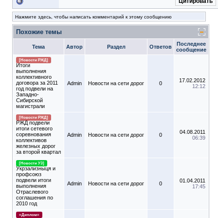
Цитировать
Нажмите здесь, чтобы написать комментарий к этому сообщению
Похожие темы
Последнее
Тема
Автор
Раздел
Ответов
сообщение
[Новости РЖД]
Итоги
выполнения
коллективного
17.02.2012
договора за 2011
Admin
Новости на сети дорог
0
12:12
год подвели на
Западно-
Сибирской
магистрали
[Новости РЖД]
РЖД подвели
итоги сетевого
04.08.2011
соревнования
Admin
Новости на сети дорог
0
06:39
коллективов
железных дорог
за второй квартал
[Новости УЗ]
Укрзализныця и
профсоюз
подвели итоги
01.04.2011
Admin
Новости на сети дорог
0
выполнения
17:45
Отраслевого
соглашения по
2010 год
=Диплом=