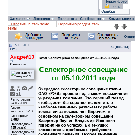
Новые фото
Почта
Ошибка
Закладки
Дневники
Поддержка
Сообщество
Комментарии к
Ответить в этой теме
Перейти в раздел этой
темы
Опции
15.10.2011,
#
1
(
ссылка
)
14:46
Андрей13
Тема:
Селекторное совещание от 05.10.2011 года
Отважный
Селекторное совещание
от 05.10.2011 года
Очередное селекторное совещание главы
ОАО «РЖД»
прошло под знаком восьмилетия
учреждения компании. Это хороший повод,
Регистрация:
чтобы, хотя бы коротко, вспомнить о
24.06.2009
наиболее значимых результатах работы
Адрес:
квартира №13
компании за восемь лет. Впрочем, в
Сообщений:
основном на селекторном совещании
3,088
Владимир
Якунин Владимир Иванович
Поблагодарил:
говорил не об успехах, а о текущих
435
раз(а)
сложностях и проблемах, требующих
Поблагодарили
скорейшего решения. Особое внимание