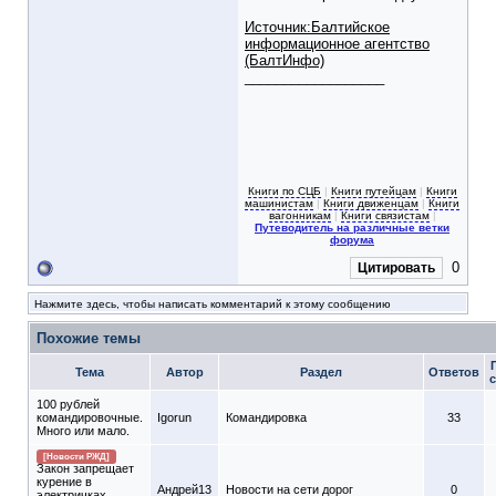
Источник:Балтийское
информационное агентство
(БалтИнфо)
__________________
Книги по СЦБ
|
Книги путейцам
|
Книги
машинистам
|
Книги движенцам
|
Книги
вагонникам
|
Книги связистам
|
Путеводитель на различные ветки
форума
0
Цитировать
Нажмите здесь, чтобы написать комментарий к этому сообщению
Похожие темы
Тема
Автор
Раздел
Ответов
100 рублей
командировочные.
Igorun
Командировка
33
Много или мало.
[Новости РЖД]
Закон запрещает
курение в
Андрей13
Новости на сети дорог
0
электричках