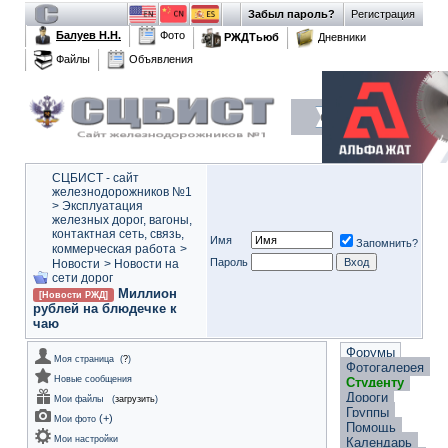
Забыл пароль?
Регистрация
Балуев Н.Н.
Фото
РЖДТьюб
Дневники
Файлы
Объявления
СЦБИСТ - сайт
железнодорожников №1
>
Эксплуатация
железных дорог, вагоны,
контактная сеть, связь,
Имя
Запомнить?
коммерческая работа
>
Пароль
Новости
>
Новости на
сети дорог
Миллион
[Новости РЖД]
рублей на блюдечке к
чаю
Форумы
Моя страница
(
?
)
Фотогалерея
Новые сообщения
Студенту
Дороги
Мои файлы
(
загрузить
)
Группы
(
+
)
Мои фото
Помощь
Мои настройки
Календарь