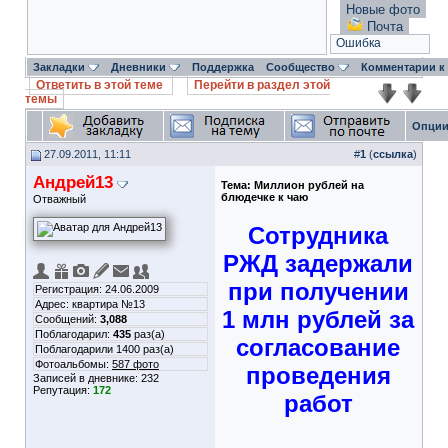
Новые фото
Почта
Ошибка
Закладки
Дневники
Поддержка
Сообщество
Комментарии к
Ответить в этой теме
Перейти в раздел этой
темы
Опции
27.09.2011, 11:11
#
1
(
ссылка
)
Андрей13
Тема:
Миллион рублей на
блюдечке к чаю
Отважный
Сотрудника
РЖД задержали
при получении
Регистрация: 24.06.2009
Адрес: квартира №13
1 млн рублей за
Сообщений:
3,088
Поблагодарил:
435
раз(а)
согласование
Поблагодарили 1400 раз(а)
Фотоальбомы:
587 фото
проведения
Записей в дневнике:
232
Репутация:
172
работ