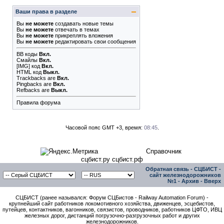
Ваши права в разделе
Вы
не можете
создавать новые темы
Вы
не можете
отвечать в темах
Вы
не можете
прикреплять вложения
Вы
не можете
редактировать свои сообщения
BB коды
Вкл.
Смайлы
Вкл.
[IMG]
код
Вкл.
HTML код
Выкл.
Trackbacks
are
Вкл.
Pingbacks
are
Вкл.
Refbacks
are
Выкл.
Правила форума
Часовой пояс GMT +3, время:
08:45
.
Справочник
сцбист.ру сцбист.рф
Обратная связь
-
СЦБИСТ -
сайт железнодорожников
№1
-
Архив
-
Вверх
СЦБИСТ (ранее назывался: Форум СЦБистов - Railway Automation Forum) -
крупнейший сайт работников локомотивного хозяйства, движенцев, эсцебистов,
путейцев, контактников, вагонников, связистов, проводников, работников ЦФТО, ИВЦ
железных дорог, дистанций погрузочно-разгрузочных работ и других
железнодорожников.