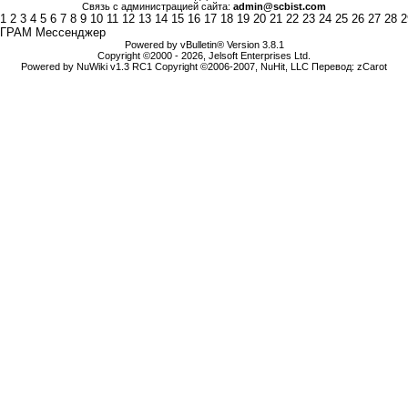
Связь с администрацией сайта:
admin@scbist.com
1
2
3
4
5
6
7
8
9
10
11
12
13
14
15
16
17
18
19
20
21
22
23
24
25
26
27
28
2
ГРАМ Мессенджер
Powered by vBulletin® Version 3.8.1
Copyright ©2000 - 2026, Jelsoft Enterprises Ltd.
Powered by NuWiki v1.3 RC1 Copyright ©2006-2007, NuHit, LLC Перевод: zCarot