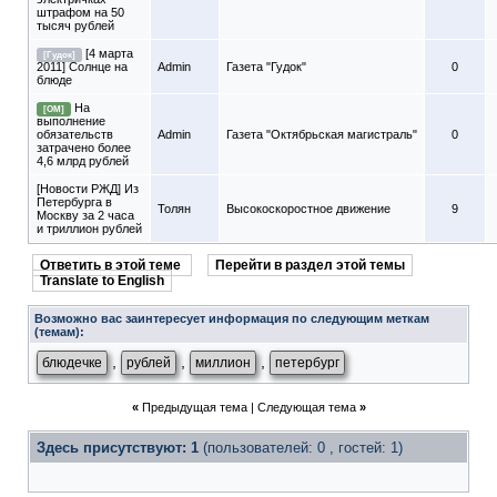
штрафом на 50
тысяч рублей
[4 марта
[Гудок]
2011] Солнце на
Admin
Газета "Гудок"
0
блюде
На
[ОМ]
выполнение
обязательств
Admin
Газета "Октябрьская магистраль"
0
затрачено более
4,6 млрд рублей
[Новости РЖД] Из
Петербурга в
Толян
Высокоскоростное движение
9
Москву за 2 часа
и триллион рублей
Ответить в этой теме
Перейти в раздел этой темы
Translate to English
Возможно вас заинтересует информация по следующим меткам
(темам):
,
,
,
блюдечке
рублей
миллион
петербург
«
Предыдущая тема
|
Следующая тема
»
Здесь присутствуют: 1
(пользователей: 0 , гостей: 1)