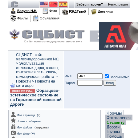
Забыл пароль?
Регистрация
Балуев Н.Н.
Фото
РЖДТьюб
Дневники
Файлы
Объявления
СЦБИСТ - сайт
железнодорожников №1
>
Эксплуатация
железных дорог, вагоны,
контактная сеть, связь,
Имя
коммерческая работа
>
Запомнить?
Новости
>
Новости на
Пароль
сети дорог
Образцово-
[Новости РЖД]
эстетическое состояние
на Горьковской железной
дороге
Форумы
Моя страница
(
?
)
Фотогалерея
Новые сообщения
Студенту
Дороги
Мои файлы
(
загрузить
)
Группы
(
+
)
Мои фото
Помощь