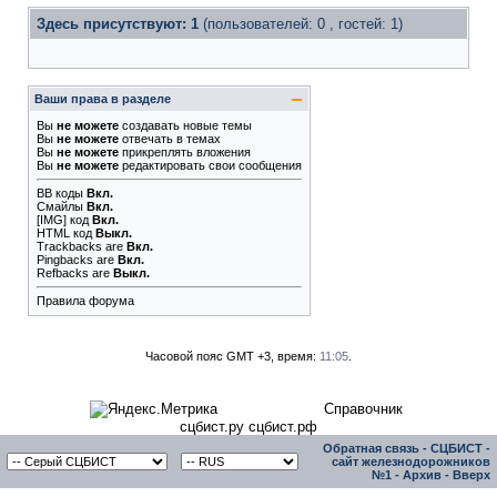
Здесь присутствуют: 1
(пользователей: 0 , гостей: 1)
Ваши права в разделе
Вы
не можете
создавать новые темы
Вы
не можете
отвечать в темах
Вы
не можете
прикреплять вложения
Вы
не можете
редактировать свои сообщения
BB коды
Вкл.
Смайлы
Вкл.
[IMG]
код
Вкл.
HTML код
Выкл.
Trackbacks
are
Вкл.
Pingbacks
are
Вкл.
Refbacks
are
Выкл.
Правила форума
Часовой пояс GMT +3, время:
11:05
.
Справочник
сцбист.ру сцбист.рф
Обратная связь
-
СЦБИСТ -
сайт железнодорожников
№1
-
Архив
-
Вверх