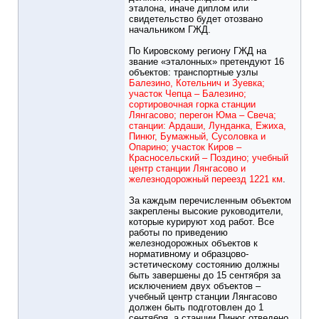
эталона, иначе диплом или
свидетельство будет отозвано
начальником ГЖД.
По Кировскому региону ГЖД на
звание «эталонных» претендуют 16
объектов: транспортные узлы
Балезино, Котельнич и Зуевка;
участок Чепца – Балезино;
сортировочная горка станции
Лянгасово; перегон Юма – Свеча;
станции: Ардаши, Лунданка, Ежиха,
Пинюг, Бумажный, Сусоловка и
Опарино; участок Киров –
Красносельский – Поздино; учебный
центр станции Лянгасово и
железнодорожный переезд 1221 км
.
За каждым перечисленным объектом
закреплены высокие руководители,
которые курируют ход работ. Все
работы по приведению
железнодорожных объектов к
нормативному и образцово-
эстетическому состоянию должны
быть завершены до 15 сентября за
исключением двух объектов –
учебный центр станции Лянгасово
должен быть подготовлен до 1
сентября, а станции Пинюг отведено