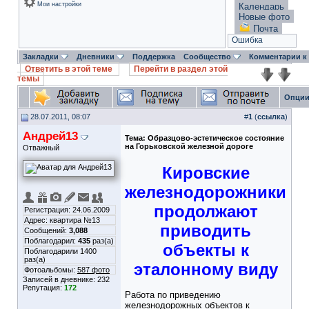
Мои настройки
Календарь
Новые фото
Почта
Ошибка
Закладки
Дневники
Поддержка
Сообщество
Комментарии к
Ответить в этой теме
Перейти в раздел этой
темы
Опции
28.07.2011, 08:07
#
1
(
ссылка
)
Андрей13
Тема:
Образцово-эстетическое состояние
на Горьковской железной дороге
Отважный
Кировские
железнодорожники
продолжают
Регистрация: 24.06.2009
Адрес: квартира №13
приводить
Сообщений:
3,088
Поблагодарил:
435
раз(а)
объекты к
Поблагодарили 1400
раз(а)
эталонному виду
Фотоальбомы:
587 фото
Записей в дневнике:
232
Репутация:
172
Работа по приведению
железнодорожных объектов к