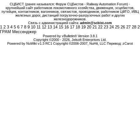
СЦБИСТ (ранее назывался: Форум СЦБистов - Railway Automation Forum) -
крупнейший сайт работников локомотивного хозяйства, движенцев, эсцебистов,
путейцев, контактников, вагонников, связистов, проводников, работников ЦФТО, ИВЦ
железных дорог, дистанций погрузочно-разгрузочных работ и других
железнодорожников.
Связь с администрацией сайта:
admin@scbist.com
1
2
3
4
5
6
7
8
9
10
11
12
13
14
15
16
17
18
19
20
21
22
23
24
25
26
27
28
2
ГРАМ Мессенджер
Powered by vBulletin® Version 3.8.1
Copyright ©2000 - 2026, Jelsoft Enterprises Ltd.
Powered by NuWiki v1.3 RC1 Copyright ©2006-2007, NuHit, LLC Перевод: zCarot