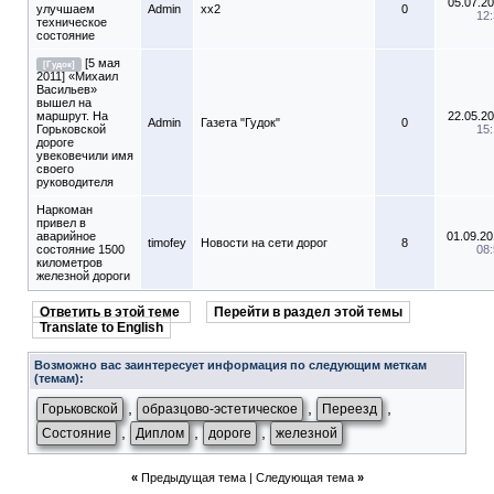
05.07.2
улучшаем
Admin
xx2
0
12
техническое
состояние
[5 мая
[Гудок]
2011] «Михаил
Васильев»
вышел на
маршрут. На
22.05.2
Admin
Газета "Гудок"
0
Горьковской
15
дороге
увековечили имя
своего
руководителя
Наркоман
привел в
аварийное
01.09.2
timofey
Новости на сети дорог
8
состояние 1500
08
километров
железной дороги
Ответить в этой теме
Перейти в раздел этой темы
Translate to English
Возможно вас заинтересует информация по следующим меткам
(темам):
,
,
,
Горьковской
образцово-эстетическое
Переезд
,
,
,
Состояние
Диплом
дороге
железной
«
Предыдущая тема
|
Следующая тема
»