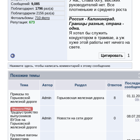
У нас, слава богу, высоких
Сообщений:
9,085
руководителей нет. Все
Поблагодарил:
1796
раз(а)
плотненькие и среднего роста
Поблагодарили 2156 раз(а)
__________________
Фотоальбомы:
710 фото
Россия - Калининград.
Репутация:
673
Границы разные, страна -
одна.
Я хотел бы служить
кондуктором в трамвае, а уж
хуже этой работы нет ничего на
свете.
1
Цитировать
Нажмите здесь, чтобы написать комментарий к этому сообщению
Похожие темы
Последн
Тема
Автор
Раздел
Ответов
сообщен
Приказы по
01.11.2
Горьковской
Admin
Горьковская железная дорога
8
09
железной дороге
[Новости РЖД]
Трудоустройство
выпускников
08.07.2
Admin
Новости на сети дорог
0
ВУЗов на
13
Горьковской
железной дороге
Грузовые вагоны
Казахстана: