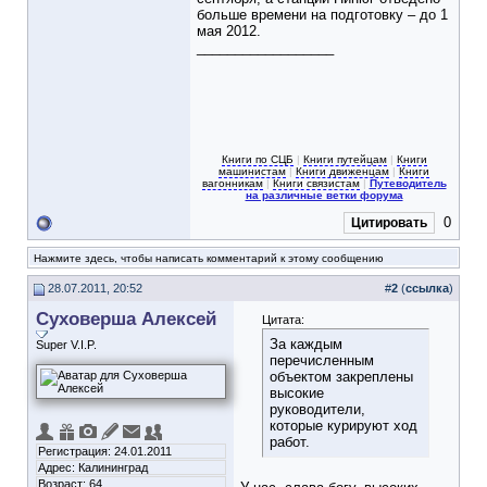
больше времени на подготовку – до 1
мая 2012.
__________________
Книги по СЦБ
|
Книги путейцам
|
Книги
машинистам
|
Книги движенцам
|
Книги
вагонникам
|
Книги связистам
|
Путеводитель
на различные ветки форума
0
Цитировать
Нажмите здесь, чтобы написать комментарий к этому сообщению
28.07.2011, 20:52
#
2
(
ссылка
)
Суховерша Алексей
Цитата:
За каждым
Super V.I.P.
перечисленным
объектом закреплены
высокие
руководители,
которые курируют ход
работ.
Регистрация: 24.01.2011
Адрес: Калининград
Возраст: 64