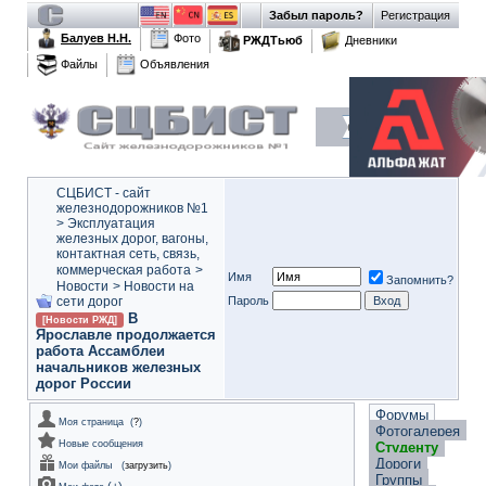
Забыл пароль?
Регистрация
Балуев Н.Н.
Фото
РЖДТьюб
Дневники
Файлы
Объявления
СЦБИСТ - сайт
железнодорожников №1
>
Эксплуатация
железных дорог, вагоны,
контактная сеть, связь,
коммерческая работа
>
Имя
Запомнить?
Новости
>
Новости на
сети дорог
Пароль
В
[Новости РЖД]
Ярославле продолжается
работа Ассамблеи
начальников железных
дорог России
Форумы
Моя страница
(
?
)
Фотогалерея
Новые сообщения
Студенту
Дороги
Мои файлы
(
загрузить
)
Группы