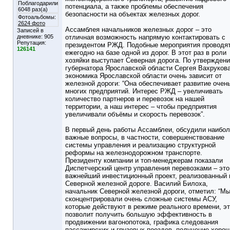
Поблагодарили
потенциала, а также проблемы обеспечения
6048 раз(а)
безопасности на объектах железных дорог.
Фотоальбомы:
2624 фото
Ассамблея начальников железных дорог – это
Записей в
дневнике:
905
отличная возможность напрямую контактировать с
Репутация:
президентом РЖД. Подобные мероприятия проводя
126141
ежегодно на базе одной из дорог. В этот раз в роли
хозяйки выступает Северная дорога. По утвержден
губернатора Ярославской области Сергея Вахрукова
экономика Ярославской области очень зависит от
железной дороги: “Она обеспечивает развитие очен
многих предприятий. Интерес РЖД – увеличивать
количество партнеров и перевозок на нашей
территории, а наш интерес – чтобы предприятия
увеличивали объёмы и скорость перевозок”.
В первый день работы Ассамблеи, обсудили наибо
важные вопросы, в частности, совершенствование
системы управления и реализацию структурной
реформы на железнодорожном транспорте.
Президенту компании и топ-менеджерам показали
Диспетчерский центр управления перевозками – это
важнейший инвестиционный проект, реализованный 
Северной железной дороге. Василий Билоха,
начальник Северной железной дороги, отметил: “М
сконцентрировали очень сложные системы АСУ,
которые действуют в режиме реального времени, э
позволит получить большую эффективность в
продвижении вагонопотока, графика следования
пассажирских и грузовых поездов, получение хоро