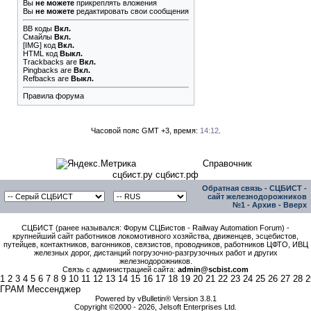
Вы
не можете
прикреплять вложения
Вы
не можете
редактировать свои сообщения
BB коды
Вкл.
Смайлы
Вкл.
[IMG]
код
Вкл.
HTML код
Выкл.
Trackbacks
are
Вкл.
Pingbacks
are
Вкл.
Refbacks
are
Выкл.
Правила форума
Часовой пояс GMT +3, время:
14:12
.
Справочник
сцбист.ру сцбист.рф
Обратная связь
-
СЦБИСТ -
сайт железнодорожников
№1
-
Архив
-
Вверх
СЦБИСТ (ранее назывался: Форум СЦБистов - Railway Automation Forum) -
крупнейший сайт работников локомотивного хозяйства, движенцев, эсцебистов,
путейцев, контактников, вагонников, связистов, проводников, работников ЦФТО, ИВЦ
железных дорог, дистанций погрузочно-разгрузочных работ и других
железнодорожников.
Связь с администрацией сайта:
admin@scbist.com
1
2
3
4
5
6
7
8
9
10
11
12
13
14
15
16
17
18
19
20
21
22
23
24
25
26
27
28
2
ГРАМ Мессенджер
Powered by vBulletin® Version 3.8.1
Copyright ©2000 - 2026, Jelsoft Enterprises Ltd.