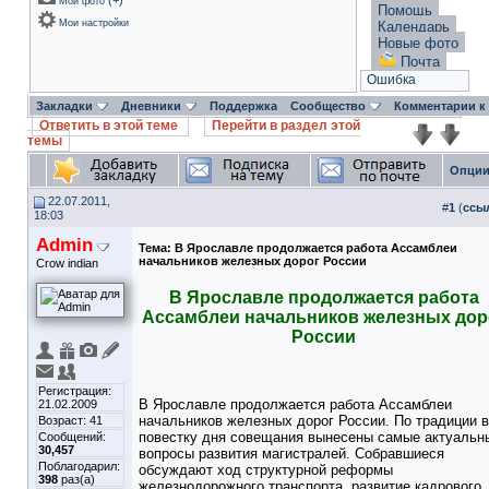
(
+
)
Мои фото
Помощь
Мои настройки
Календарь
Новые фото
Почта
Ошибка
Закладки
Дневники
Поддержка
Сообщество
Комментарии к
Ответить в этой теме
Перейти в раздел этой
темы
Опции
22.07.2011,
#
1
(
ссы
18:03
Admin
Тема:
В Ярославле продолжается работа Ассамблеи
начальников железных дорог России
Crow indian
В Ярославле продолжается работа
Ассамблеи начальников железных дор
России
Регистрация:
В Ярославле продолжается работа Ассамблеи
21.02.2009
начальников железных дорог России. По традиции в
Возраст: 41
повестку дня совещания вынесены самые актуальн
Сообщений:
30,457
вопросы развития магистралей. Собравшиеся
Поблагодарил:
обсуждают ход структурной реформы
398
раз(а)
железнодорожного транспорта, развитие кадрового