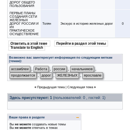
ДОРОГ ОБЩЕГО
ПОЛЬЗОВАНИЯ
ПЕРВЫЕ ПЛАНЫ
СОЗДАНИЯ СЕТИ
ЖЕЛЕЗНЫХ
ДОРОГ РОССИИ И
Толян
Экскурс в историю железных дорог
0
ИХ
ПРАКТИЧЕСКОЕ
ОСУЩЕСТВЛЕНИЕ
Ответить в этой теме
Перейти в раздел этой темы
Translate to English
Возможно вас заинтересует информация по следующим меткам
(темам):
,
,
,
,
ассамблеи
Работа
россии
начальников
,
,
,
продолжается
дорог
ЖЕЛЕЗНЫХ
ярославле
«
Предыдущая тема
|
Следующая тема
»
Здесь присутствуют: 1
(пользователей: 0 , гостей: 1)
Ваши права в разделе
Вы
не можете
создавать новые темы
Вы
не можете
отвечать в темах