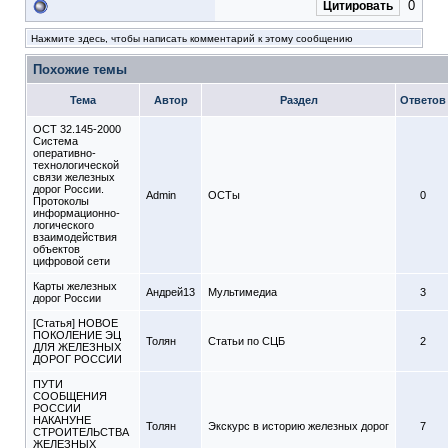
0
Цитировать
Нажмите здесь, чтобы написать комментарий к этому сообщению
Похожие темы
Тема
Автор
Раздел
Ответов
ОСТ 32.145-2000
Система
оперативно-
технологической
связи железных
дорог России.
Admin
ОСТы
0
Протоколы
информационно-
логического
взаимодействия
объектов
цифровой сети
Карты железных
Андрей13
Мультимедиа
3
дорог России
[Статья] НОВОЕ
ПОКОЛЕНИЕ ЭЦ
Толян
Статьи по СЦБ
2
ДЛЯ ЖЕЛЕЗНЫХ
ДОРОГ РОССИИ
ПУТИ
СООБЩЕНИЯ
РОССИИ
НАКАНУНЕ
Толян
Экскурс в историю железных дорог
7
СТРОИТЕЛЬСТВА
ЖЕЛЕЗНЫХ