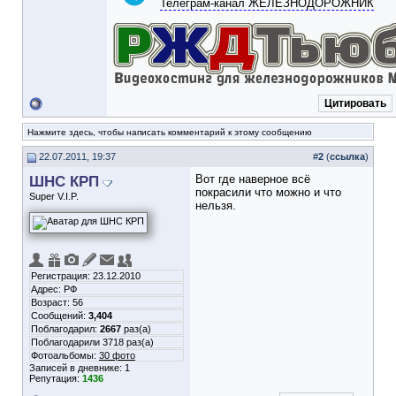
Телеграм-канал ЖЕЛЕЗНОДОРОЖНИК
Цитировать
Нажмите здесь, чтобы написать комментарий к этому сообщению
22.07.2011, 19:37
#
2
(
ссылка
)
ШНС КРП
Вот где наверное всё
покрасили что можно и что
Super V.I.P.
нельзя.
Регистрация: 23.12.2010
Адрес: РФ
Возраст: 56
Сообщений:
3,404
Поблагодарил:
2667
раз(а)
Поблагодарили 3718 раз(а)
Фотоальбомы:
30 фото
Записей в дневнике:
1
Репутация:
1436