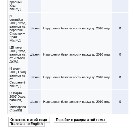
Красный
Узел
КбшЖД
[9
сентября
2003] Уход
вагонов на
Шаэнн
Нарушения безопасности на ж/д до 2010 года
0
перегоне
Симская –
Ерал
КбшЖД
[25 июля
2003] Уход
вагонов на
Шаэнн
Нарушения безопасности на ж/д до 2010 года
0
ст. Эльбан
ДвЖД
[9 июня
2003] Сход
вагонов на
Шаэнн
Нарушения безопасности на ж/д до 2010 года
0
ст.
Сызрань-2
КбшЖД
[7 марта
2003] Уход
вагонов,
Шаэнн
Нарушения безопасности на ж/д до 2010 года
0
ст.
Миллерово
СКавЖД
Ответить в этой теме
Перейти в раздел этой темы
Translate to English