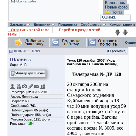
Мои настройки
Календарь
Новые фото
Почта
Ошибка
Закладки
Дневники
Поддержка
Сообщество
Комментарии к
Ответить в этой теме
Перейти в раздел этой
темы
Опции
10.04.2011, 16:09
#
1
(
ссылка
)
Шаэнн
Тема:
[20 октября 2003] Уход
вагонов на ст. Кинель КбшЖД
Super V.I.P.
Телеграмма № ДР-120
20
октября 2003г на
станции Кинель
Регистрация: 03.05.2010
Самарского отделения
Адрес: Ленинград
Куйбышевской ж. д. в 18
Возраст: 60
час 10 мин допущен уход 59
Сообщений:
761
Поблагодарил:
85
раз(а)
вагонов, стоящих на 2 пути
Поблагодарили 556 раз(а)
8 парка приёма. Вагоны
Фотоальбомы:
1121 фото
прибыли в 17 час 42 мин в
Репутация:
154
составе поезда № 3005, вес
4994 т, локомотив