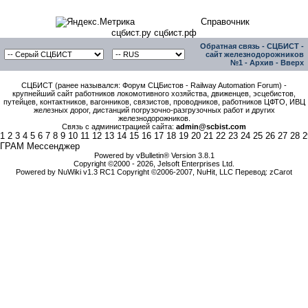
Справочник
сцбист.ру сцбист.рф
Обратная связь
-
СЦБИСТ -
сайт железнодорожников
№1
-
Архив
-
Вверх
СЦБИСТ (ранее назывался: Форум СЦБистов - Railway Automation Forum) -
крупнейший сайт работников локомотивного хозяйства, движенцев, эсцебистов,
путейцев, контактников, вагонников, связистов, проводников, работников ЦФТО, ИВЦ
железных дорог, дистанций погрузочно-разгрузочных работ и других
железнодорожников.
Связь с администрацией сайта:
admin@scbist.com
1
2
3
4
5
6
7
8
9
10
11
12
13
14
15
16
17
18
19
20
21
22
23
24
25
26
27
28
2
ГРАМ Мессенджер
Powered by vBulletin® Version 3.8.1
Copyright ©2000 - 2026, Jelsoft Enterprises Ltd.
Powered by NuWiki v1.3 RC1 Copyright ©2006-2007, NuHit, LLC Перевод: zCarot