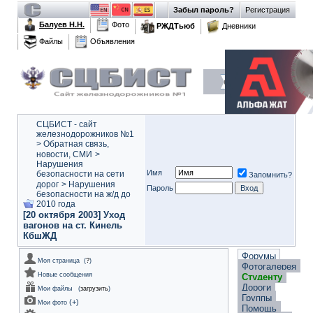
Забыл пароль?
Регистрация
Балуев Н.Н.
Фото
РЖДТьюб
Дневники
Файлы
Объявления
СЦБИСТ - сайт
железнодорожников №1
>
Обратная связь,
новости, СМИ
>
Нарушения
Имя
безопасности на сети
Запомнить?
дорог
>
Нарушения
Пароль
безопасности на ж/д до
2010 года
[20 октября 2003] Уход
вагонов на ст. Кинель
КбшЖД
Форумы
Моя страница
(
?
)
Фотогалерея
Новые сообщения
Студенту
Дороги
Мои файлы
(
загрузить
)
Группы
(
+
)
Мои фото
Помощь