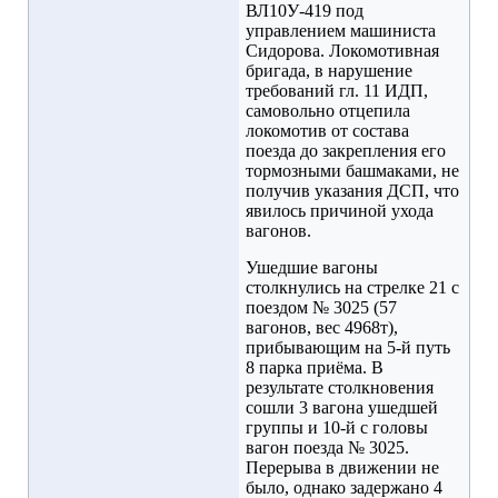
ВЛ10У-419 под
управлением машиниста
Сидорова. Локомотивная
бригада, в нарушение
требований гл. 11 ИДП,
самовольно отцепила
локомотив от состава
поезда до закрепления его
тормозными башмаками, не
получив указания ДСП, что
явилось причиной ухода
вагонов.
Ушедшие вагоны
столкнулись на стрелке 21 с
поездом № 3025 (57
вагонов, вес 4968т),
прибывающим на 5-й путь
8 парка приёма. В
результате столкновения
сошли 3 вагона ушедшей
группы и 10-й с головы
вагон поезда № 3025.
Перерыва в движении не
было, однако задержано 4