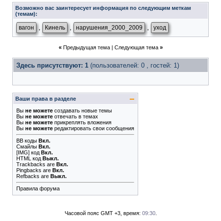
Возможно вас заинтересует информация по следующим меткам
(темам):
,
,
,
вагон
Кинель
нарушения_2000_2009
уход
«
Предыдущая тема
|
Следующая тема
»
Здесь присутствуют: 1
(пользователей: 0 , гостей: 1)
Ваши права в разделе
Вы
не можете
создавать новые темы
Вы
не можете
отвечать в темах
Вы
не можете
прикреплять вложения
Вы
не можете
редактировать свои сообщения
BB коды
Вкл.
Смайлы
Вкл.
[IMG]
код
Вкл.
HTML код
Выкл.
Trackbacks
are
Вкл.
Pingbacks
are
Вкл.
Refbacks
are
Выкл.
Правила форума
Часовой пояс GMT +3, время:
09:30
.