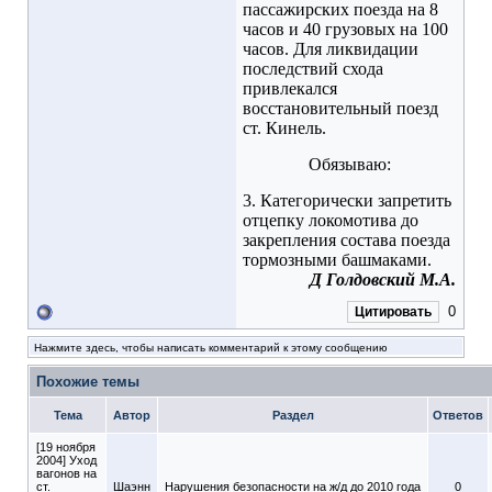
пассажирских поезда на 8
часов и 40 грузовых на 100
часов. Для ликвидации
последствий схода
привлекался
восстановительный поезд
ст. Кинель.
Обязываю:
3. Категорически запретить
отцепку локомотива до
закрепления состава поезда
тормозными башмаками.
Д Голдовский М.А.
0
Цитировать
Нажмите здесь, чтобы написать комментарий к этому сообщению
Похожие темы
Тема
Автор
Раздел
Ответов
[19 ноября
2004] Уход
вагонов на
ст.
Шаэнн
Нарушения безопасности на ж/д до 2010 года
0