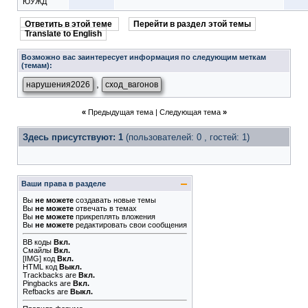
ЮУЖД
Ответить в этой теме
Перейти в раздел этой темы
Translate to English
Возможно вас заинтересует информация по следующим меткам
(темам):
,
нарушения2026
сход_вагонов
«
Предыдущая тема
|
Следующая тема
»
Здесь присутствуют: 1
(пользователей: 0 , гостей: 1)
Ваши права в разделе
Вы
не можете
создавать новые темы
Вы
не можете
отвечать в темах
Вы
не можете
прикреплять вложения
Вы
не можете
редактировать свои сообщения
BB коды
Вкл.
Смайлы
Вкл.
[IMG]
код
Вкл.
HTML код
Выкл.
Trackbacks
are
Вкл.
Pingbacks
are
Вкл.
Refbacks
are
Выкл.