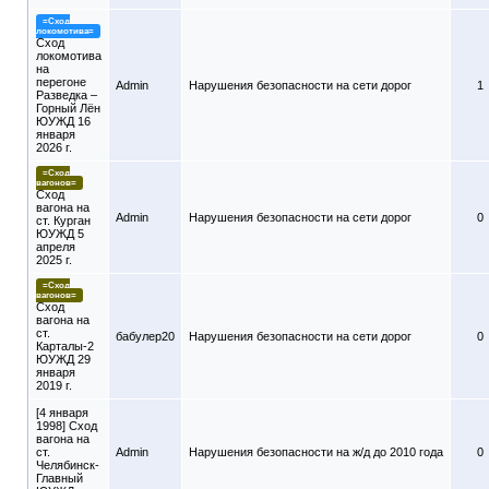
=Сход
локомотива=
Сход
локомотива
на
перегоне
Admin
Нарушения безопасности на сети дорог
1
Разведка –
Горный Лён
ЮУЖД 16
января
2026 г.
=Сход
вагонов=
Сход
вагона на
Admin
Нарушения безопасности на сети дорог
0
ст. Курган
ЮУЖД 5
апреля
2025 г.
=Сход
вагонов=
Сход
вагона на
ст.
бабулер20
Нарушения безопасности на сети дорог
0
Карталы-2
ЮУЖД 29
января
2019 г.
[4 января
1998] Сход
вагона на
ст.
Admin
Нарушения безопасности на ж/д до 2010 года
0
Челябинск-
Главный