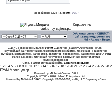
Правила форума
Часовой пояс GMT +3, время:
00:27
.
Справочник
сцбист.ру сцбист.рф
Обратная связь
-
СЦБИСТ -
сайт железнодорожников
№1
-
Архив
-
Вверх
СЦБИСТ (ранее назывался: Форум СЦБистов - Railway Automation Forum) -
крупнейший сайт работников локомотивного хозяйства, движенцев, эсцебистов,
путейцев, контактников, вагонников, связистов, проводников, работников ЦФТО, ИВЦ
железных дорог, дистанций погрузочно-разгрузочных работ и других
железнодорожников.
Связь с администрацией сайта:
admin@scbist.com
1
2
3
4
5
6
7
8
9
10
11
12
13
14
15
16
17
18
19
20
21
22
23
24
25
26
27
28
2
ГРАМ Мессенджер
Powered by vBulletin® Version 3.8.1
Copyright ©2000 - 2026, Jelsoft Enterprises Ltd.
Powered by NuWiki v1.3 RC1 Copyright ©2006-2007, NuHit, LLC Перевод: zCarot