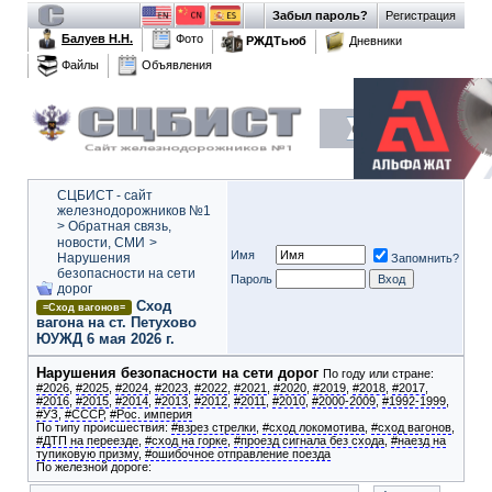
Забыл пароль?
Регистрация
Балуев Н.Н.
Фото
РЖДТьюб
Дневники
Файлы
Объявления
СЦБИСТ - сайт
железнодорожников №1
>
Обратная связь,
новости, СМИ
>
Имя
Нарушения
Запомнить?
безопасности на сети
Пароль
дорог
Сход
=Сход вагонов=
вагона на ст. Петухово
ЮУЖД 6 мая 2026 г.
Нарушения безопасности на сети дорог
По году или стране:
#2026
,
#2025
,
#2024
,
#2023
,
#2022
,
#2021
,
#2020
,
#2019
,
#2018
,
#2017
,
#2016
,
#2015
,
#2014
,
#2013
,
#2012
,
#2011
,
#2010
,
#2000-2009
,
#1992-1999
,
#УЗ
,
#СССР
,
#Рос. империя
По типу происшествия:
#взрез стрелки
,
#сход локомотива
,
#сход вагонов
,
#ДТП на переезде
,
#сход на горке
,
#проезд сигнала без схода
,
#наезд на
тупиковую призму
,
#ошибочное отправление поезда
По железной дороге: