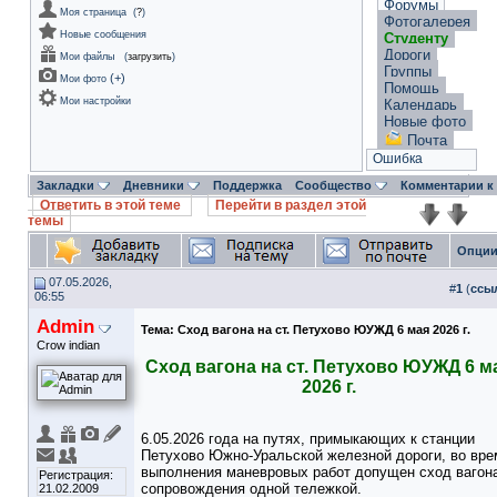
Форумы
Моя страница
(
?
)
Фотогалерея
Новые сообщения
Студенту
Дороги
Мои файлы
(
загрузить
)
Группы
(
+
)
Мои фото
Помощь
Мои настройки
Календарь
Новые фото
Почта
Ошибка
Закладки
Дневники
Поддержка
Сообщество
Комментарии к
Ответить в этой теме
Перейти в раздел этой
темы
Опции
07.05.2026,
#
1
(
ссы
06:55
Admin
Тема:
Сход вагона на ст. Петухово ЮУЖД 6 мая 2026 г.
Crow indian
Сход вагона на ст. Петухово ЮУЖД 6 м
2026 г.
6.05.2026 года на путях, примыкающих к станции
Петухово Южно-Уральской железной дороги, во вре
выполнения маневровых работ допущен сход вагон
Регистрация:
сопровождения одной тележкой.
21.02.2009