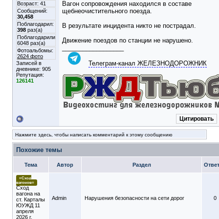
Вагон сопровождения находился в составе
Возраст: 41
щебнеочистительного поезда.
Сообщений:
30,458
Поблагодарил:
В результате инцидента никто не пострадал.
398
раз(а)
Поблагодарили
Движение поездов по станции не нарушено.
6048 раз(а)
__________________
Фотоальбомы:
2624 фото
Телеграм-канал ЖЕЛЕЗНОДОРОЖНИК
Записей в
дневнике:
905
Репутация:
126141
Цитировать
Нажмите здесь, чтобы написать комментарий к этому сообщению
Похожие темы
Тема
Автор
Раздел
Отве
=Сход
вагонов=
Сход
вагона на
Admin
Нарушения безопасности на сети дорог
0
ст. Карталы
ЮУЖД 11
апреля
2026 г.