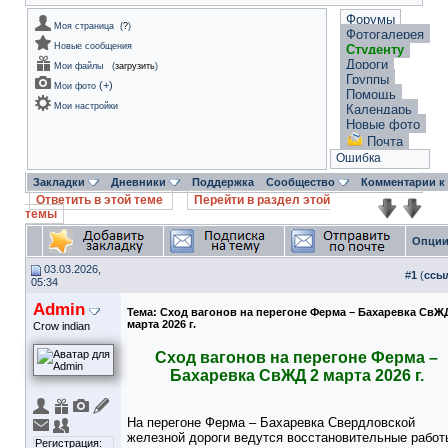
Форумы
Моя страница
(
?
)
Фотогалерея
Новые сообщения
Студенту
Дороги
Мои файлы
(
загрузить
)
Группы
(
+
)
Мои фото
Помощь
Мои настройки
Календарь
Новые фото
Почта
Ошибка
Закладки
Дневники
Поддержка
Сообщество
Комментарии к
Ответить в этой теме
Перейти в раздел этой
темы
Опции
03.03.2026,
#
1
(
ссы
05:34
Admin
Тема:
Сход вагонов на перегоне Ферма – Бахаревка СвЖ
марта 2026 г.
Crow indian
Сход вагонов на перегоне Ферма –
Бахаревка СвЖД 2 марта 2026 г.
На перегоне Ферма – Бахаревка Свердловской
железной дороги ведутся восстановительные работ
Регистрация: