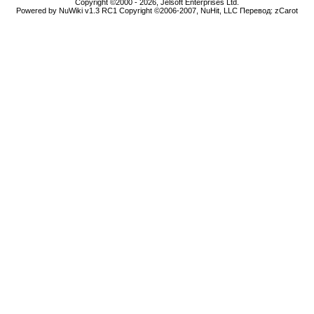
Copyright ©2000 - 2026, Jelsoft Enterprises Ltd.
Powered by NuWiki v1.3 RC1 Copyright ©2006-2007, NuHit, LLC Перевод: zCarot