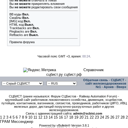
Вы
не можете
отвечать в темах
Вы
не можете
прикреплять вложения
Вы
не можете
редактировать свои сообщения
BB коды
Вкл.
Смайлы
Вкл.
[IMG]
код
Вкл.
HTML код
Выкл.
Trackbacks
are
Вкл.
Pingbacks
are
Вкл.
Refbacks
are
Выкл.
Правила форума
Часовой пояс GMT +3, время:
00:24
.
Справочник
сцбист.ру сцбист.рф
Обратная связь
-
СЦБИСТ -
сайт железнодорожников
№1
-
Архив
-
Вверх
СЦБИСТ (ранее назывался: Форум СЦБистов - Railway Automation Forum) -
крупнейший сайт работников локомотивного хозяйства, движенцев, эсцебистов,
путейцев, контактников, вагонников, связистов, проводников, работников ЦФТО, ИВЦ
железных дорог, дистанций погрузочно-разгрузочных работ и других
железнодорожников.
Связь с администрацией сайта:
admin@scbist.com
1
2
3
4
5
6
7
8
9
10
11
12
13
14
15
16
17
18
19
20
21
22
23
24
25
26
27
28
2
ГРАМ Мессенджер
Powered by vBulletin® Version 3.8.1