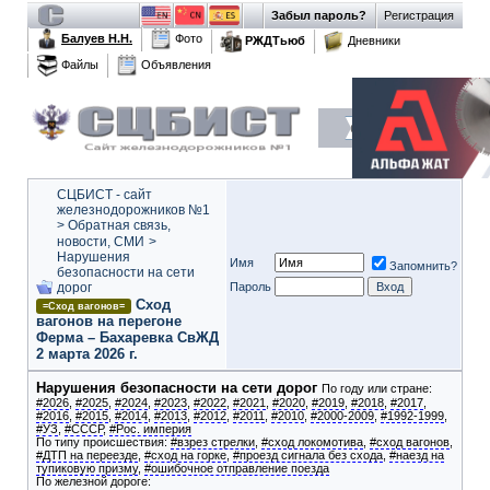
Забыл пароль?
Регистрация
Балуев Н.Н.
Фото
РЖДТьюб
Дневники
Файлы
Объявления
СЦБИСТ - сайт
железнодорожников №1
>
Обратная связь,
новости, СМИ
>
Нарушения
Имя
Запомнить?
безопасности на сети
дорог
Пароль
Сход
=Сход вагонов=
вагонов на перегоне
Ферма – Бахаревка СвЖД
2 марта 2026 г.
Нарушения безопасности на сети дорог
По году или стране:
#2026
,
#2025
,
#2024
,
#2023
,
#2022
,
#2021
,
#2020
,
#2019
,
#2018
,
#2017
,
#2016
,
#2015
,
#2014
,
#2013
,
#2012
,
#2011
,
#2010
,
#2000-2009
,
#1992-1999
,
#УЗ
,
#СССР
,
#Рос. империя
По типу происшествия:
#взрез стрелки
,
#сход локомотива
,
#сход вагонов
,
#ДТП на переезде
,
#сход на горке
,
#проезд сигнала без схода
,
#наезд на
тупиковую призму
,
#ошибочное отправление поезда
По железной дороге: