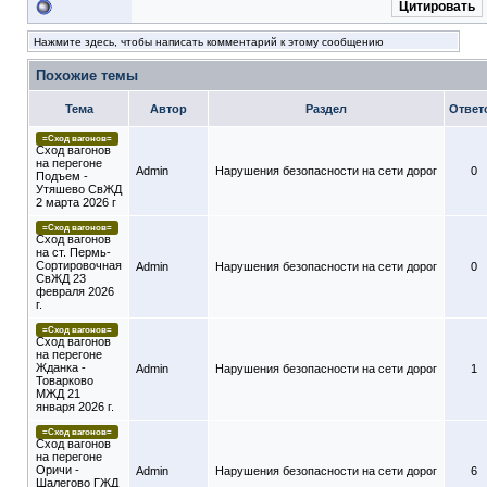
Цитировать
Нажмите здесь, чтобы написать комментарий к этому сообщению
Похожие темы
Тема
Автор
Раздел
Ответ
=Сход вагонов=
Сход вагонов
на перегоне
Admin
Нарушения безопасности на сети дорог
0
Подъем -
Утяшево СвЖД
2 марта 2026 г
=Сход вагонов=
Сход вагонов
на ст. Пермь-
Сортировочная
Admin
Нарушения безопасности на сети дорог
0
СвЖД 23
февраля 2026
г.
=Сход вагонов=
Сход вагонов
на перегоне
Жданка -
Admin
Нарушения безопасности на сети дорог
1
Товарково
МЖД 21
января 2026 г.
=Сход вагонов=
Сход вагонов
на перегоне
Оричи -
Admin
Нарушения безопасности на сети дорог
6
Шалегово ГЖД