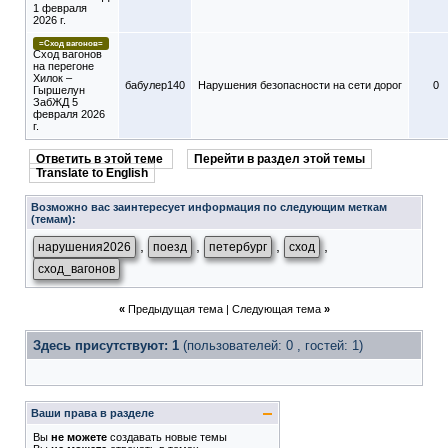
1 февраля
2026 г.
=Сход вагонов=
Сход вагонов
на перегоне
Хилок –
бабулер140
Нарушения безопасности на сети дорог
0
Гыршелун
ЗабЖД 5
февраля 2026
г.
Ответить в этой теме
Перейти в раздел этой темы
Translate to English
Возможно вас заинтересует информация по следующим меткам
(темам):
,
,
,
,
нарушения2026
поезд
петербург
сход
сход_вагонов
«
Предыдущая тема
|
Следующая тема
»
Здесь присутствуют: 1
(пользователей: 0 , гостей: 1)
Ваши права в разделе
Вы
не можете
создавать новые темы