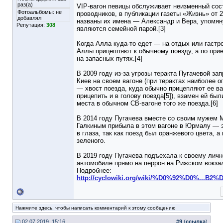
раз(а)
VIP-вагон певицы обслуживает неизменный сос
Фотоальбомы:
не
проводников, в публикации газеты «Жизнь» от 2
добавлял
названы их имена — Александр и Вера, упомяну
Репутация:
308
являются семейной парой.[3]
Когда Алла куда-то едет — на отдых или гастро
Аллы прицепляют к обычному поезду, а по прие
на запасных путях.[4]
В 2009 году из-за угрозы теракта Пугачевой зап
Киев на своем вагоне (при терактах наиболее о
— хвост поезда, куда обычно прицепляют ее ва
прицепить и в голову поезда[5]), взамен ей бы
места в обычном СВ-вагоне того же поезда.[6]
В 2014 году Пугачева вместе со своим мужем
Галкиным прибыла в этом вагоне в Юрмалу — 
в глаза, так как поезд был оранжевого цвета, 
зеленого.
В 2019 году Пугачева подъехала к своему личн
автомобиле прямо на перрон на Рижском вокзал
Подробнее:
http://cyclowiki.org/wiki/%D0%92%D0%...B
Нажмите здесь, чтобы написать комментарий к этому сообщению
02.07.2019, 15:16
#
9
(
ссылка
)