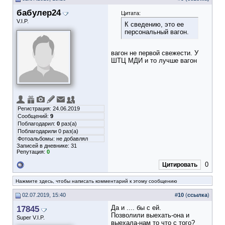
бабулер24
Цитата:
V.I.P.
К сведению, это ее
персональный вагон.
вагон не первой свежести. У
ШТЦ МДИ и то лучше вагон
Регистрация: 24.06.2019
Сообщений:
9
Поблагодарил:
0
раз(а)
Поблагодарили 0 раз(а)
Фотоальбомы:
не добавлял
Записей в дневнике:
31
Репутация:
0
0
Цитировать
Нажмите здесь, чтобы написать комментарий к этому сообщению
02.07.2019, 15:40
#
10
(
ссылка
)
17845
Да и .... бы с ей.
Позволили выехать-она и
Super V.I.P.
выехала-нам то что с того?