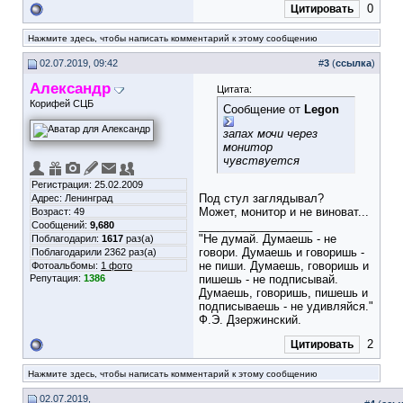
0
Цитировать
Нажмите здесь, чтобы написать комментарий к этому сообщению
02.07.2019, 09:42
#
3
(
ссылка
)
Александр
Цитата:
Корифей СЦБ
Сообщение от
Legon
запах мочи через
монитор
чувствуется
Регистрация: 25.02.2009
Под стул заглядывал?
Адрес: Ленинград
Может, монитор и не виноват...
Возраст: 49
__________________
Сообщений:
9,680
"Не думай. Думаешь - не
Поблагодарил:
1617
раз(а)
говори. Думаешь и говоришь -
Поблагодарили 2362 раз(а)
не пиши. Думаешь, говоришь и
Фотоальбомы:
1 фото
Репутация:
1386
пишешь - не подписывай.
Думаешь, говоришь, пишешь и
подписываешь - не удивляйся."
Ф.Э. Дзержинский.
2
Цитировать
Нажмите здесь, чтобы написать комментарий к этому сообщению
02.07.2019,