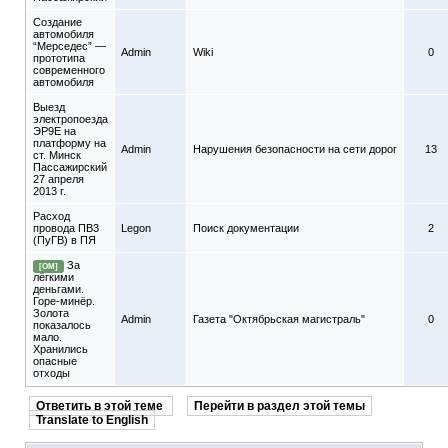
Создание
автомобиля
“Мерседес” —
Admin
Wiki
0
прототипа
современного
автомобиля
Выезд
электропоезда
ЭР9Е на
платформу на
Admin
Нарушения безопасности на сети дорог
13
ст. Минск
Пассажирский
27 апреля
2013 г.
Расход
провода ПВ3
Legon
Поиск документации
2
(ПуГВ) в ПЯ
За
[ОМ]
лёгкими
деньгами.
Горе-минёр.
Золота
Admin
Газета "Октябрьская магистраль"
0
показалось
мало.
Хранились
опасные
отходы
Ответить в этой теме
Перейти в раздел этой темы
Translate to English