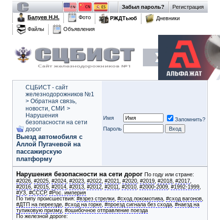
Забыл пароль?
Регистрация
Балуев Н.Н.
Фото
РЖДТьюб
Дневники
Файлы
Объявления
СЦБИСТ - сайт
железнодорожников №1
>
Обратная связь,
новости, СМИ
>
Нарушения
Имя
Запомнить?
безопасности на сети
дорог
Пароль
Выезд автомобиля с
Аллой Пугачевой на
пассажирскую
платформу
Нарушения безопасности на сети дорог
По году или стране:
#2026
,
#2025
,
#2024
,
#2023
,
#2022
,
#2021
,
#2020
,
#2019
,
#2018
,
#2017
,
#2016
,
#2015
,
#2014
,
#2013
,
#2012
,
#2011
,
#2010
,
#2000-2009
,
#1992-1999
,
#УЗ
,
#СССР
,
#Рос. империя
По типу происшествия:
#взрез стрелки
,
#сход локомотива
,
#сход вагонов
,
#ДТП на переезде
,
#сход на горке
,
#проезд сигнала без схода
,
#наезд на
тупиковую призму
,
#ошибочное отправление поезда
По железной дороге: