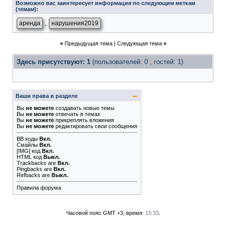
Возможно вас заинтересует информация по следующим меткам
(темам):
,
аренда
нарушения2019
«
Предыдущая тема
|
Следующая тема
»
Здесь присутствуют: 1
(пользователей: 0 , гостей: 1)
Ваши права в разделе
Вы
не можете
создавать новые темы
Вы
не можете
отвечать в темах
Вы
не можете
прикреплять вложения
Вы
не можете
редактировать свои сообщения
BB коды
Вкл.
Смайлы
Вкл.
[IMG]
код
Вкл.
HTML код
Выкл.
Trackbacks
are
Вкл.
Pingbacks
are
Вкл.
Refbacks
are
Выкл.
Правила форума
Часовой пояс GMT +3, время:
15:33
.