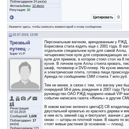
Поблагодарили 24 раз(а)
Фотоальбомы:
10 фото
Репутация:
32
0
Цитировать
Нажмите здесь, чтобы написать комментарий к этому сообщению
02.07.2019, 13:09
Трезвый
Персональным вагоном, арендованным у РЖД,
Борисовна стала ездить еще с 2001 года. В ва
путеец
отдельное специальное купе для самой Аллы,
Super V.I.P.
четырехместное купе для сопровождающих ее 
купе для приемов, в котором стоял стол на 8 пе
кухня. В личном купе Аллы стояла кровать, пи
шкаф, телевизор и DVD-плеер. На кухне имели
и электрическая плита, готовка пищи происходи
Аренда по сообщениям СМИ стоила 7 млн руб. в
Тем не менее, в связи с тем, что вагону уже бы
очередной 58-й день рождения в 2007 году Пуг
руководство ОАО РЖД подарило новый VIP-ваг
событии написала газета «Жизнь» и другие СМ
В новом вагоне зеленого цвета[2] СВ владели
Регистрация:
двуспальной кроватью из красного дерева и мя
07.03.2019
в нем есть зимний сад и биотуалет, ванная с дж
Сообщений:
1,028
окнах — шторы из плотной ткани. В кашпо по в
Поблагодарил:
17
стоят живые растения (в основном — плющ).
раз(а)
Поблагодарили 123