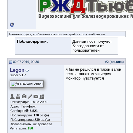
Нажмите здесь, чтобы написать комментарий к этому сообщению
Поблагодарили:
Данный пост получил
благодарности от
пользователей
02.07.2019, 09:36
#
2
(
ссылка
)
Legon
я бы не решился в такой вагон
сесть...запах мочи через
Super V.I.P.
монитор чувствуется
Регистрация: 18.03.2009
Адрес: Галифакс
Сообщений:
3,521
Поблагодарил:
176
раз(а)
Поблагодарили 339 раз(а)
Фотоальбомы:
не добавлял
Репутация:
156