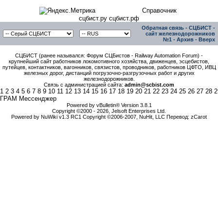
Справочник
сцбист.ру сцбист.рф
Обратная связь
-
СЦБИСТ -
сайт железнодорожников
№1
-
Архив
-
Вверх
СЦБИСТ (ранее назывался: Форум СЦБистов - Railway Automation Forum) -
крупнейший сайт работников локомотивного хозяйства, движенцев, эсцебистов,
путейцев, контактников, вагонников, связистов, проводников, работников ЦФТО, ИВЦ
железных дорог, дистанций погрузочно-разгрузочных работ и других
железнодорожников.
Связь с администрацией сайта:
admin@scbist.com
1
2
3
4
5
6
7
8
9
10
11
12
13
14
15
16
17
18
19
20
21
22
23
24
25
26
27
28
2
ГРАМ Мессенджер
Powered by vBulletin® Version 3.8.1
Copyright ©2000 - 2026, Jelsoft Enterprises Ltd.
Powered by NuWiki v1.3 RC1 Copyright ©2006-2007, NuHit, LLC Перевод: zCarot