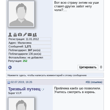
Вот всю страну энтим на уши
ставят-других забот нету
чоли?....
Регистрация: 11.01.2012
Адрес: Малаховка
Сообщений:
1,271
Поблагодарил:
167
раз(а)
Поблагодарили 136 раз(а)
Фотоальбомы:
не добавлял
Репутация:
252
0
Цитировать
Нажмите здесь, чтобы написать комментарий к этому сообщению
02.07.2019, 16:26
#
11
(
ссылка
)
Трезвый путеец
Проблема какбэ шо позволили.
Учитесь смотреть в корень.
Super V.I.P.