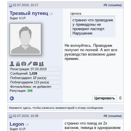
02.07.2019, 10:17
#
5
(
ссылка
)
Трезвый путеец
Цитата:
Super V.I.P.
странно что проводник
у примадоны не
проверил паспорт.
Нарушение
Не волнуйтесь. Проводник
получит по полной. А вот все
руководство возможно даже
премию.
Регистрация: 07.03.2019
Сообщений:
1,028
Поблагодарил:
17
раз(а)
Поблагодарили 123 раз(а)
Фотоальбомы:
не добавлял
Репутация:
308
0
Цитировать
Нажмите здесь, чтобы написать комментарий к этому сообщению
02.07.2019, 10:38
#
6
(
ссылка
)
Legon
странно что поезд из 2х
вагонов, певица в одноразовом
Super V.I.P.