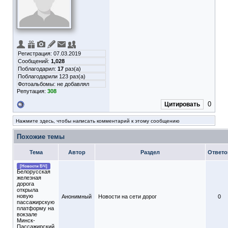
Регистрация: 07.03.2019
Сообщений:
1,028
Поблагодарил:
17
раз(а)
Поблагодарили 123 раз(а)
Фотоальбомы:
не добавлял
Репутация:
308
0
Цитировать
Нажмите здесь, чтобы написать комментарий к этому сообщению
Похожие темы
Тема
Автор
Раздел
Ответо
[Новости БЧ]
Белорусская
железная
дорога
открыла
новую
Анонимный
Новости на сети дорог
0
пассажирскую
платформу на
вокзале
Минск-
Пассажирский