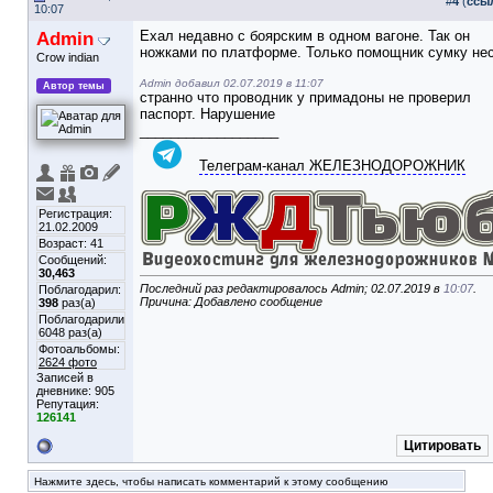
#
4
(
ссы
10:07
Admin
Ехал недавно с боярским в одном вагоне. Так он
ножками по платформе. Только помощник сумку не
Crow indian
Admin добавил 02.07.2019 в 11:07
Автор темы
странно что проводник у примадоны не проверил
паспорт. Нарушение
__________________
Телеграм-канал ЖЕЛЕЗНОДОРОЖНИК
Регистрация:
21.02.2009
Возраст: 41
Сообщений:
30,463
Последний раз редактировалось Admin; 02.07.2019 в
10:07
.
Поблагодарил:
Причина: Добавлено сообщение
398
раз(а)
Поблагодарили
6048 раз(а)
Фотоальбомы:
2624 фото
Записей в
дневнике:
905
Репутация:
126141
Цитировать
Нажмите здесь, чтобы написать комментарий к этому сообщению