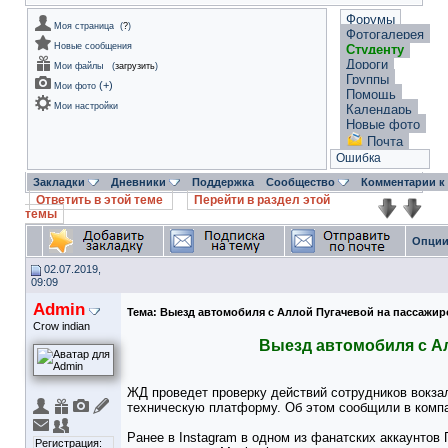
Форумы
Моя страница
(
?
)
Фотогалерея
Новые сообщения
Студенту
Дороги
Мои файлы
(
загрузить
)
Группы
(
+
)
Мои фото
Помощь
Мои настройки
Календарь
Новые фото
Почта
Ошибка
Закладки
Дневники
Поддержка
Сообщество
Комментарии к
Ответить в этой теме
Перейти в раздел этой
темы
Опции
02.07.2019,
09:09
Admin
Тема:
Выезд автомобиля с Аллой Пугачевой на пассажи
Crow indian
Выезд автомобиля с А
ЖД проведет проверку действий сотрудников вокза
техническую платформу. Об этом сообщили в комп
Ранее в Instagram в одном из фанатских аккаунтов
Регистрация: