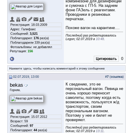
комбинезоне для дезинфекции
и сумочка с ГП-5. На заднем
фоне ГАЗель с реагентами.
Проводники в резиновых
перчатках.
Регистрация: 18.03.2009
Похоже вагон на карантине....
Адрес: Галифакс
Сообщений:
3,521
Последний раз редактировалось
Поблагодарил:
176
раз(а)
Legon; 02.07.2019 в
10:48
.
Поблагодарили 339 раз(а)
Фотоальбомы:
не добавлял
Репутация:
156
0
Цитировать
Нажмите здесь, чтобы написать комментарий к этому сообщению
02.07.2019, 13:00
#
7
(
ссылка
)
bekas
К сведению, это ее
персональный вагон. Певица не
Горняк.
очень хорошо переносит
самолеты, поэтому когда есть
возможность, пользуется ж/д
транспортом, своим
персональным вагоном.
Поэтому у нее и билет не
Регистрация: 15.07.2012
проверяют.
Возраст: 59
Сообщений:
97
Последний раз редактировалось
Поблагодарил:
44
раз(а)
bekas; 02.07.2019 в
13:11
.