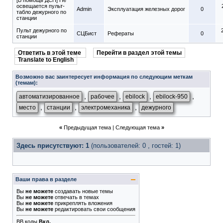
[В помощь ДСП] Не
освещается пульт-
Admin
Эксплуатация железных дорог
0
табло дежурного по
станции
Пульт дежурного по
СЦБист
Рефераты
0
станции
Ответить в этой теме
Перейти в раздел этой темы
Translate to English
Возможно вас заинтересует информация по следующим меткам
(темам):
,
,
,
,
автоматизированное
рабочее
ebilock
ebilock-950
,
,
,
место
станции
электромеханика
дежурного
«
Предыдущая тема
|
Следующая тема
»
Здесь присутствуют: 1
(пользователей: 0 , гостей: 1)
Ваши права в разделе
Вы
не можете
создавать новые темы
Вы
не можете
отвечать в темах
Вы
не можете
прикреплять вложения
Вы
не можете
редактировать свои сообщения
BB коды
Вкл.