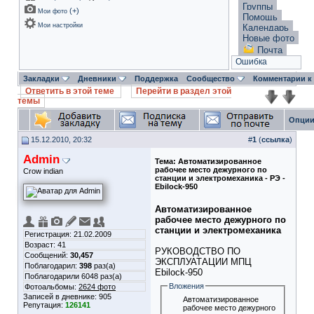
Группы
(
+
)
Мои фото
Помощь
Мои настройки
Календарь
Новые фото
Почта
Ошибка
Закладки
Дневники
Поддержка
Сообщество
Комментарии к
Ответить в этой теме
Перейти в раздел этой
темы
Опции
15.12.2010, 20:32
#
1
(
ссылка
)
Admin
Тема:
Автоматизированное
рабочее место дежурного по
Crow indian
станции и электромеханика - РЭ -
Ebilock-950
Автоматизированное
рабочее место дежурного по
станции и электромеханика
Регистрация: 21.02.2009
Возраст: 41
РУКОВОДСТВО ПО
Сообщений:
30,457
ЭКСПЛУАТАЦИИ МПЦ
Поблагодарил:
398
раз(а)
Ebilock-950
Поблагодарили 6048 раз(а)
Вложения
Фотоальбомы:
2624 фото
Записей в дневнике:
905
Автоматизированное
Репутация:
126141
рабочее место дежурного