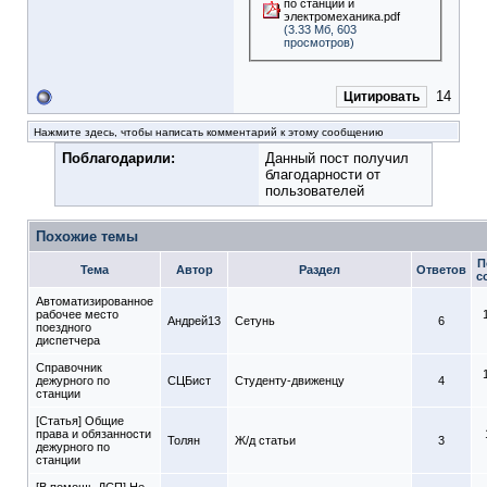
по станции и
электромеханика.pdf
(3.33 Мб, 603
просмотров)
14
Цитировать
Нажмите здесь, чтобы написать комментарий к этому сообщению
Поблагодарили:
Данный пост получил
благодарности от
пользователей
Похожие темы
П
Тема
Автор
Раздел
Ответов
с
Автоматизированное
рабочее место
Андрей13
Сетунь
6
поездного
диспетчера
Справочник
дежурного по
СЦБист
Студенту-движeнцу
4
станции
[Статья] Общие
права и обязанности
Толян
Ж/д статьи
3
дежурного по
станции