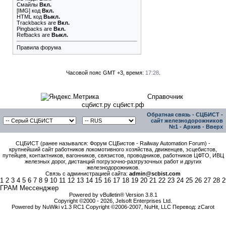
Смайлы
Вкл.
[IMG]
код
Вкл.
HTML код
Выкл.
Trackbacks
are
Вкл.
Pingbacks
are
Вкл.
Refbacks
are
Выкл.
Правила форума
Часовой пояс GMT +3, время:
17:28
.
Справочник
сцбист.ру сцбист.рф
Обратная связь
-
СЦБИСТ -
сайт железнодорожников
№1
-
Архив
-
Вверх
СЦБИСТ (ранее назывался: Форум СЦБистов - Railway Automation Forum) -
крупнейший сайт работников локомотивного хозяйства, движенцев, эсцебистов,
путейцев, контактников, вагонников, связистов, проводников, работников ЦФТО, ИВЦ
железных дорог, дистанций погрузочно-разгрузочных работ и других
железнодорожников.
Связь с администрацией сайта:
admin@scbist.com
1
2
3
4
5
6
7
8
9
10
11
12
13
14
15
16
17
18
19
20
21
22
23
24
25
26
27
28
2
ГРАМ Мессенджер
Powered by vBulletin® Version 3.8.1
Copyright ©2000 - 2026, Jelsoft Enterprises Ltd.
Powered by NuWiki v1.3 RC1 Copyright ©2006-2007, NuHit, LLC Перевод: zCarot