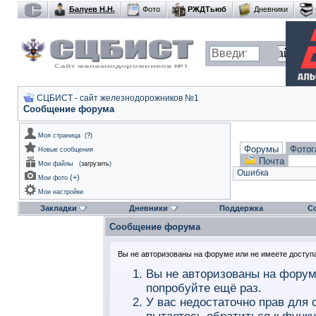
Балуев Н.Н.
Фото
РЖДТьюб
Дневники
СЦБИСТ - сайт железнодорожников №1
Сообщение форума
Моя страница
(
?
)
Форумы
Фотог
Новые сообщения
Почта
Мои файлы
(
загрузить
)
Ошибка
(
+
)
Мои фото
Мои настройки
Закладки
Дневники
Поддержка
С
Сообщение форума
Вы не авторизованы на форуме или не имеете доступа 
Вы не авторизованы на форум
попробуйте ещё раз.
У вас недостаточно прав для 