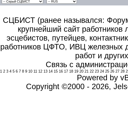
СЦБИСТ (ранее назывался: Форум 
крупнейший сайт работников 
эсцебистов, путейцев, контактник
работников ЦФТО, ИВЦ железных д
работ и други
Связь с администраци
1
2
3
4
5
6
7
8
9
10
11
12
13
14
15
16
17
18
19
20
21
22
23
24
25
26
27
28
2
Powered by vBu
Copyright ©2000 - 2026, Jels