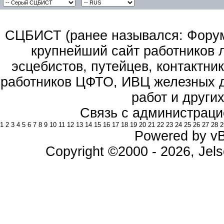
СЦБИСТ (ранее назывался: Форум 
крупнейший сайт работников 
эсцебистов, путейцев, контактник
работников ЦФТО, ИВЦ железных д
работ и други
Связь с администраци
1
2
3
4
5
6
7
8
9
10
11
12
13
14
15
16
17
18
19
20
21
22
23
24
25
26
27
28
2
Powered by vBu
Copyright ©2000 - 2026, Jels