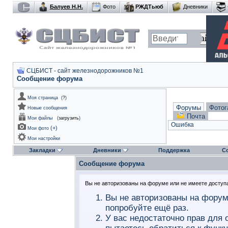
Балуев Н.Н.
Фото
РЖДТьюб
Дневники
СЦБИСТ - сайт железнодорожников №1
Сообщение форума
Моя страница
(
?
)
Форумы
Фотог
Новые сообщения
Почта
Мои файлы
(
загрузить
)
Ошибка
(
+
)
Мои фото
Мои настройки
Закладки
Дневники
Поддержка
С
Сообщение форума
Вы не авторизованы на форуме или не имеете доступа 
Вы не авторизованы на форум
попробуйте ещё раз.
У вас недостаточно прав для 