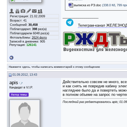
выписка из РЭ.doc
(338.0 Кб, 799 п
__________________
Регистрация: 21.02.2009
Возраст: 41
Сообщений:
30,458
Телеграм-канал ЖЕЛЕЗН
Поблагодарил:
398
раз(а)
Поблагодарили 6048 раз(а)
Фотоальбомы:
2624 фото
Записей в дневнике:
905
Репутация:
126141
Нажмите здесь, чтобы написать комментарий к этому сообщению
01.09.2012, 13:43
apis
Действительно совсем не много, все
и как снять не повредив кабину эле
Кандидат в V.I.P.
нагляднее было да и повертеть можн
в полном объеме на запрос по черт
Автор темы
Последний раз редактировалось apis; 01.0