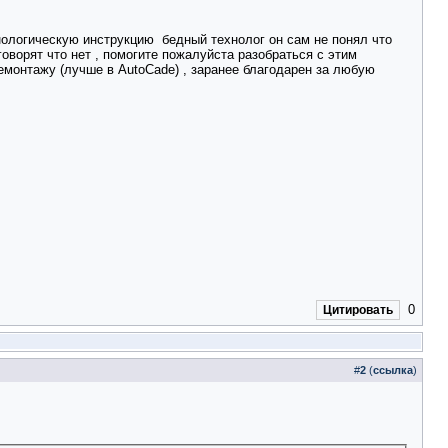
нологическую инструкцию
бедный технолог он сам не понял что
говорят что нет
, помогите пожалуйста разобраться с этим
демонтажу (лучше в AutoCadе)
, заранее благодарен за любую
0
Цитировать
#
2
(
ссылка
)