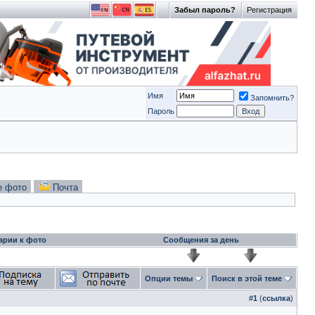
Забыл пароль?
Регистрация
Имя
Запомнить?
Пароль
е фото
Почта
арии к фото
Сообщения за день
Опции темы
Поиск в этой теме
#
1
(
ссылка
)