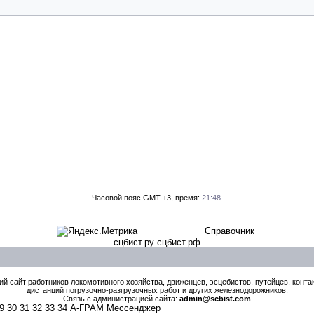
Часовой пояс GMT +3, время:
21:48
.
Справочник
сцбист.ру сцбист.рф
й сайт работников локомотивного хозяйства, движенцев, эсцебистов, путейцев, контак
дистанций погрузочно-разгрузочных работ и других железнодорожников.
Связь с администрацией сайта:
admin@scbist.com
9
30
31
32
33
34
А-ГРАМ Мессенджер