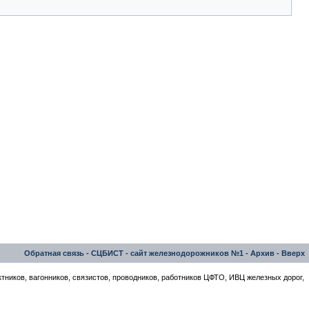
Обратная связь
-
СЦБИСТ - сайт железнодорожников №1
-
Архив
-
Вверх
тников, вагонников, связистов, проводников, работников ЦФТО, ИВЦ железных дорог,