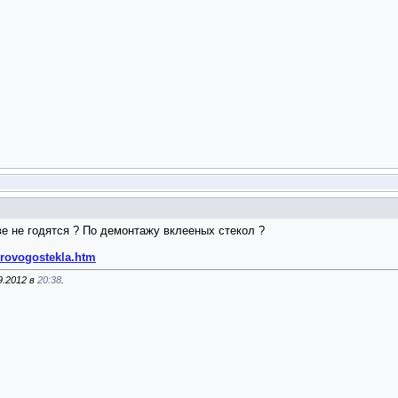
е не годятся ? По демонтажу вклееных стекол ?
trovogostekla.htm
9.2012 в
20:38
.