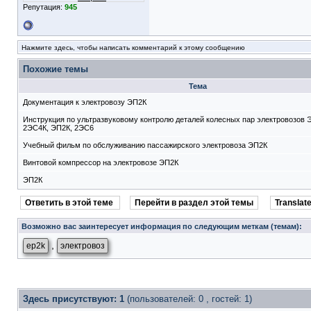
Репутация:
945
Нажмите здесь, чтобы написать комментарий к этому сообщению
Похожие темы
Тема
Документация к электровозу ЭП2К
Инструкция по ультразвуковому контролю деталей колесных пар электровозов 
2ЭС4К, ЭП2К, 2ЭС6
Учебный фильм по обслуживанию пассажирского электровоза ЭП2К
Винтовой компрессор на электровозе ЭП2К
ЭП2К
Ответить в этой теме
Перейти в раздел этой темы
Translate
Возможно вас заинтересует информация по следующим меткам (темам):
,
ep2k
электровоз
Здесь присутствуют: 1
(пользователей: 0 , гостей: 1)