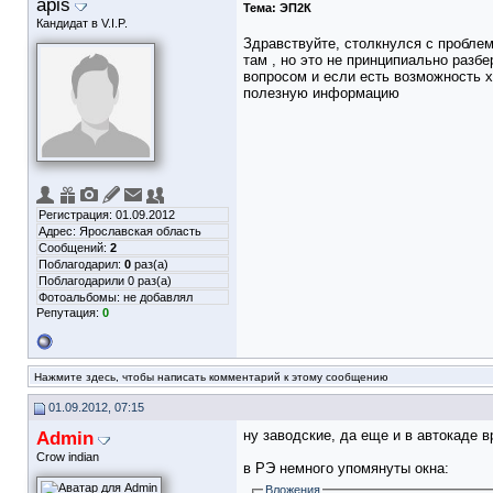
apis
Тема:
ЭП2К
Кандидат в V.I.P.
Здравствуйте, столкнулся с проблем
там
, но это не принципиально разбе
вопросом и если есть возможность х
полезную информацию
Регистрация: 01.09.2012
Адрес: Ярославская область
Сообщений:
2
Поблагодарил:
0
раз(а)
Поблагодарили 0 раз(а)
Фотоальбомы:
не добавлял
Репутация:
0
Нажмите здесь, чтобы написать комментарий к этому сообщению
01.09.2012, 07:15
Admin
ну заводские, да еще и в автокаде в
Crow indian
в РЭ немного упомянуты окна:
Вложения