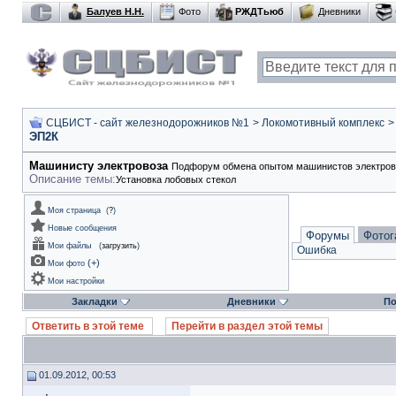
Балуев Н.Н.
Фото
РЖДТьюб
Дневники
СЦБИСТ - сайт железнодорожников №1
>
Локомотивный комплекс
ЭП2К
Машинисту электровоза
Подфорум обмена опытом машинистов электрово
Описание темы:
Установка лобовых стекол
Моя страница
(
?
)
Новые сообщения
Форумы
Фотог
Мои файлы
(
загрузить
)
Ошибка
(
+
)
Мои фото
Мои настройки
Закладки
Дневники
По
Ответить в этой теме
Перейти в раздел этой темы
01.09.2012, 00:53