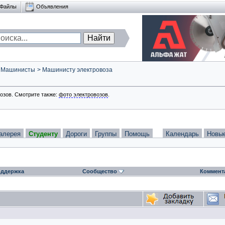
Файлы
Объявления
>
Машинисты
>
Машинисту электровоза
зов. Смотрите также:
фото электровозов
.
алерея
Студенту
Дороги
Группы
Помощь
Календарь
Новы
ддержка
Сообщество
Коммент