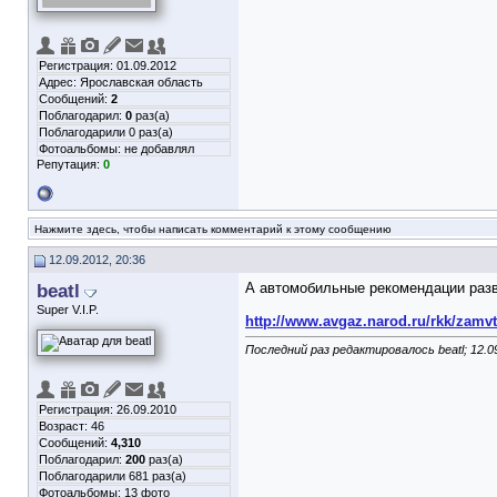
Регистрация: 01.09.2012
Адрес: Ярославская область
Сообщений:
2
Поблагодарил:
0
раз(а)
Поблагодарили 0 раз(а)
Фотоальбомы:
не добавлял
Репутация:
0
Нажмите здесь, чтобы написать комментарий к этому сообщению
12.09.2012, 20:36
beatl
А автомобильные рекомендации разв
Super V.I.P.
http://www.avgaz.narod.ru/rkk/zamv
Последний раз редактировалось beatl; 12.0
Регистрация: 26.09.2010
Возраст: 46
Сообщений:
4,310
Поблагодарил:
200
раз(а)
Поблагодарили 681 раз(а)
Фотоальбомы:
13 фото