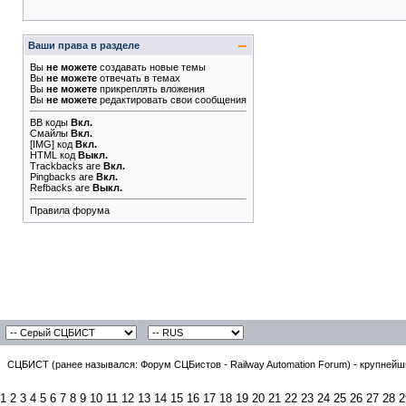
Ваши права в разделе
Вы
не можете
создавать новые темы
Вы
не можете
отвечать в темах
Вы
не можете
прикреплять вложения
Вы
не можете
редактировать свои сообщения
BB коды
Вкл.
Смайлы
Вкл.
[IMG]
код
Вкл.
HTML код
Выкл.
Trackbacks
are
Вкл.
Pingbacks
are
Вкл.
Refbacks
are
Выкл.
Правила форума
СЦБИСТ (ранее назывался: Форум СЦБистов - Railway Automation Forum) - крупнейши
1
2
3
4
5
6
7
8
9
10
11
12
13
14
15
16
17
18
19
20
21
22
23
24
25
26
27
28
2