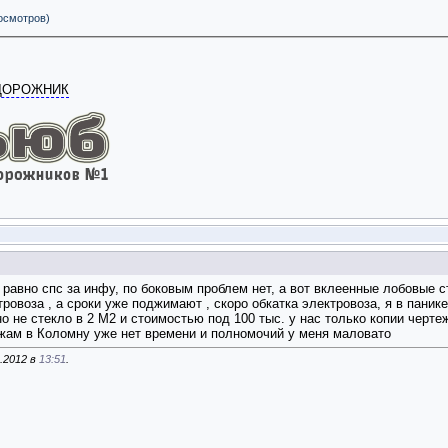
росмотров)
ОДОРОЖНИК
 равно спс за инфу, по боковым проблем нет, а вот вклеенные лобовые 
ктровоза
, а сроки уже поджимают
, скоро обкатка электровоза, я в паник
о не стекло в 2 М2 и стоимостью под 100 тыс. у нас только копии черте
ежам в Коломну уже нет времени и полномочий у меня маловато
9.2012 в
13:51
.