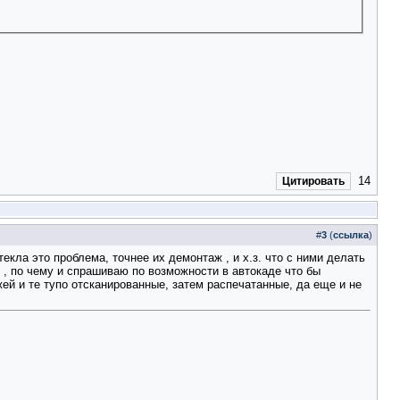
14
Цитировать
#
3
(
ссылка
)
стекла это проблема, точнее их демонтаж
, и х.з. что с ними делать
е
, по чему и спрашиваю по возможности в автокаде что бы
жей и те тупо отсканированные, затем распечатанные, да еще и не