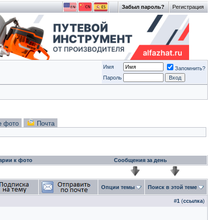
Забыл пароль?
Регистрация
Имя
Запомнить?
Пароль
е фото
Почта
арии к фото
Сообщения за день
Опции темы
Поиск в этой теме
#
1
(
ссылка
)