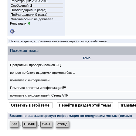
Регистрация: 23.03.2011
Сообщений:
2
Поблагодарил:
2
раз(а)
Поблагодарили 0 раз(а)
Фотоальбомы:
не добавлял
Репутация:
0
Нажмите здесь, чтобы написать комментарий к этому сообщению
Похожие темы
Тема
Программы проверки блоков ЭЦ
вопрос по блоку выдержки времени бвмш
помогите с информацией
Помогите советом и информацией!!
помогите с информацией. Стенд АПР.
Ответить в этой теме
Перейти в раздел этой темы
Translate
Возможно вас заинтересует информация по следующим меткам (темам):
,
,
,
бвв
БВМШ
ска-1
стенд