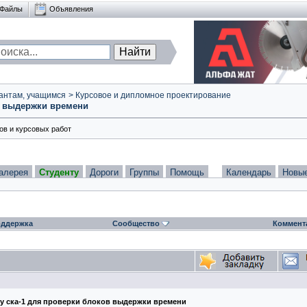
Файлы
Объявления
антам, учащимся
>
Курсовое и дипломное проектирование
в выдержки времени
в и курсовых работ
алерея
Студенту
Дороги
Группы
Помощь
Календарь
Новы
ддержка
Сообщество
Коммент
у ска-1 для проверки блоков выдержки времени