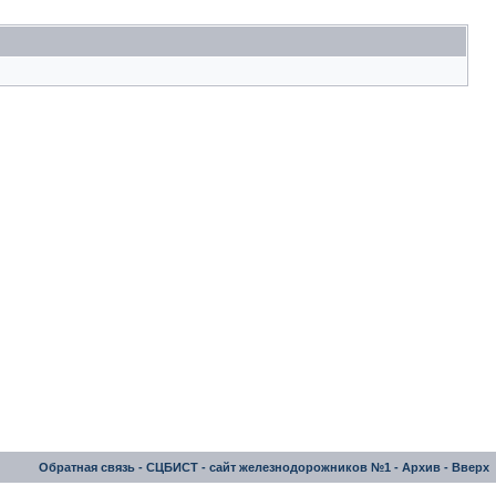
Обратная связь
-
СЦБИСТ - сайт железнодорожников №1
-
Архив
-
Вверх