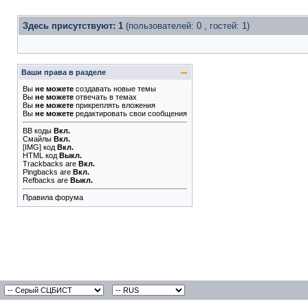
Здесь присутствуют: 1
(пользователей: 0 , гостей: 1)
Ваши права в разделе
Вы
не можете
создавать новые темы
Вы
не можете
отвечать в темах
Вы
не можете
прикреплять вложения
Вы
не можете
редактировать свои сообщения
BB коды
Вкл.
Смайлы
Вкл.
[IMG]
код
Вкл.
HTML код
Выкл.
Trackbacks
are
Вкл.
Pingbacks
are
Вкл.
Refbacks
are
Выкл.
Правила форума