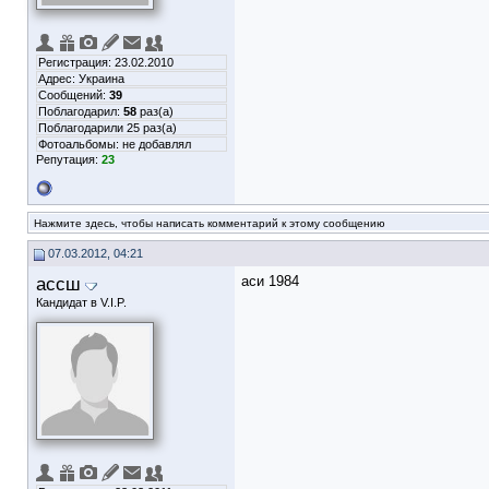
Регистрация: 23.02.2010
Адрес: Украина
Сообщений:
39
Поблагодарил:
58
раз(а)
Поблагодарили 25 раз(а)
Фотоальбомы:
не добавлял
Репутация:
23
Нажмите здесь, чтобы написать комментарий к этому сообщению
07.03.2012, 04:21
ассш
аси 1984
Кандидат в V.I.P.