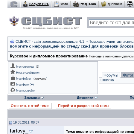
Балуев Н.Н.
Фото
РЖДТьюб
Дневники
СЦБИСТ - сайт железнодорожников №1
>
Помощь студентам, аспир
помогите с информацией по стенду ска-1 для проверки блоко
Курсовое и дипломное проектирование
Помощь в написании дипломо
Моя страница
(
?
)
Новые сообщения
Форумы
Фотог
Мои файлы
(
загрузить
)
Ошибка
(
+
)
Мои фото
Мои настройки
Закладки
Дневники
По
Ответить в этой теме
Перейти в раздел этой темы
19.03.2011, 08:37
fartovy_
Тема:
помогите с информацией по стенд