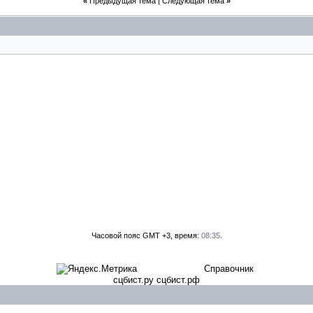
«
Предыдущая тема
|
Следующая тема
»
Часовой пояс GMT +3, время:
08:35
.
Справочник
сцбист.ру сцбист.рф