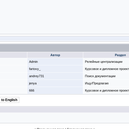
Автор
Раздел
Admin
Релейные централизации
fartovy_
Курсовое и дипломное проек
andrey731
Поиск документации
jenya
Ищу/Предлагаю
666
Курсовое и дипломное проек
 to English