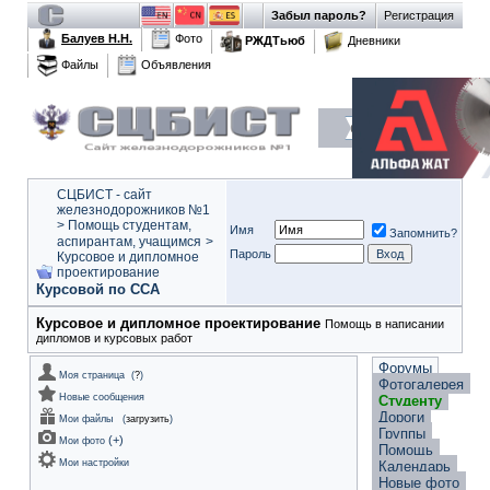
Забыл пароль?
Регистрация
Балуев Н.Н.
Фото
РЖДТьюб
Дневники
Файлы
Объявления
СЦБИСТ - сайт
железнодорожников №1
>
Помощь студентам,
Имя
Запомнить?
аспирантам, учащимся
>
Пароль
Курсовое и дипломное
проектирование
Курсовой по ССА
Курсовое и дипломное проектирование
Помощь в написании
дипломов и курсовых работ
Форумы
Моя страница
(
?
)
Фотогалерея
Новые сообщения
Студенту
Дороги
Мои файлы
(
загрузить
)
Группы
(
+
)
Мои фото
Помощь
Мои настройки
Календарь
Новые фото