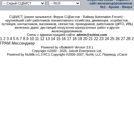
сайт железнодорожников
№1
-
Архив
-
Вверх
СЦБИСТ (ранее назывался: Форум СЦБистов - Railway Automation Forum) -
крупнейший сайт работников локомотивного хозяйства, движенцев, эсцебистов,
путейцев, контактников, вагонников, связистов, проводников, работников ЦФТО, ИВЦ
железных дорог, дистанций погрузочно-разгрузочных работ и других
железнодорожников.
Связь с администрацией сайта:
admin@scbist.com
1
2
3
4
5
6
7
8
9
10
11
12
13
14
15
16
17
18
19
20
21
22
23
24
25
26
27
28
2
ГРАМ Мессенджер
Powered by vBulletin® Version 3.8.1
Copyright ©2000 - 2026, Jelsoft Enterprises Ltd.
Powered by NuWiki v1.3 RC1 Copyright ©2006-2007, NuHit, LLC Перевод: zCarot