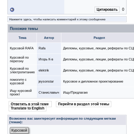
0
Цитировать
Нажмите здесь, чтобы написать комментарий к этому сообщению
Похожие темы
Тема
Автор
Раздел
Курсовой RAFA
Rafa
Дипломы, курсовые, лекции, рефераты по СЦ
Курсовой по
Игорь К-в
Дипломы, курсовые, лекции, рефераты по СЦ
перегону
Курсовой по
elektrik
Дипломы, курсовые, лекции, рефераты по СЦ
электропитанию
помогите с
jeysonstar
Курсовое и дипломное проектирование
курсовой
Ищу курсовой
Станиславыч
Ищу/Предлагаю
проект
Ответить в этой теме
Перейти в раздел этой темы
Translate to English
Возможно вас заинтересует информация по следующим меткам
(темам):
Курсовой