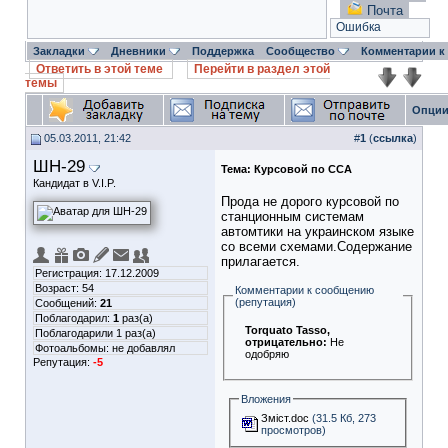
Почта
Ошибка
Закладки
Дневники
Поддержка
Сообщество
Комментарии к
Ответить в этой теме
Перейти в раздел этой
темы
Опции
05.03.2011, 21:42
#
1
(
ссылка
)
ШН-29
Тема:
Курсовой по ССА
Кандидат в V.I.P.
Прода не дорого курсовой по
станционным системам
автомтики на украинском языке
со всеми схемами.Содержание
прилагается.
Регистрация: 17.12.2009
Возраст: 54
Комментарии к сообщению
(репутация)
Сообщений:
21
Поблагодарил:
1
раз(а)
Torquato Tasso
,
Поблагодарили 1 раз(а)
отрицательно:
Не
Фотоальбомы:
не добавлял
одобряю
Репутация:
-5
Вложения
Зміст.doc
(31.5 Кб, 273
просмотров)