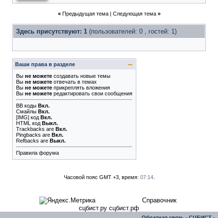
«
Предыдущая тема
|
Следующая тема
»
Здесь присутствуют: 1
(пользователей: 0 , гостей: 1)
Ваши права в разделе
Вы
не можете
создавать новые темы
Вы
не можете
отвечать в темах
Вы
не можете
прикреплять вложения
Вы
не можете
редактировать свои сообщения
BB коды
Вкл.
Смайлы
Вкл.
[IMG]
код
Вкл.
HTML код
Выкл.
Trackbacks
are
Вкл.
Pingbacks
are
Вкл.
Refbacks
are
Выкл.
Правила форума
Часовой пояс GMT +3, время:
07:14
.
Справочник
сцбист.ру сцбист.рф
Обратная связь
-
СЦБИСТ -